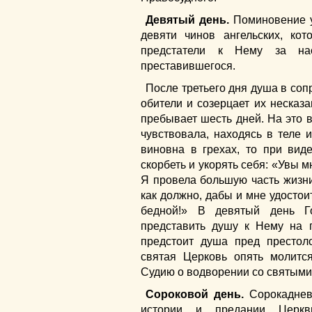
Девятый день.
Поминовение у
девяти чинов ангельских, ко
предстатели к Нему за нас
преставившегося.
После третьего дня душа в соп
обители и созерцает их несказа
пребывает шесть дней. На это 
чувствовала, находясь в теле 
виновна в грехах, то при вид
скорбеть и укорять себя: «Увы м
Я провела большую часть жизни
как должно, дабы и мне удостои
бедной!» В девятый день Г
представить душу к Нему на 
предстоит душа пред престо
святая Церковь опять молитс
Судию о водворении со святыми
Сороковой день.
Сорокаднев
истории и предании Церкв