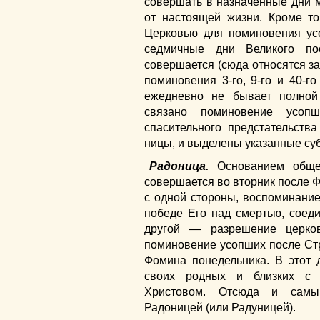
совершать в назначенные дни
от настоящей жизни. Кроме то
Церковью для поминовения ус
седмичные дни Великого по
совершается (сюда относятся за
поминовения 3-го, 9-го и 40-го
ежедневно не бывает полной
связано поминовение усоп
спасительного предстательств
ницы, и выделены указанные су
Радоница.
Основанием общег
совершается во вторник после Ф
с одной стороны, воспоминание
победе Его над смертью, соед
другой — разрешение церко
поминовение усопших после Стр
Фомина понедельника. В этот
своих родных и близких с 
Христовом. Отсюда и самы
Радоницей (или Радуницей).