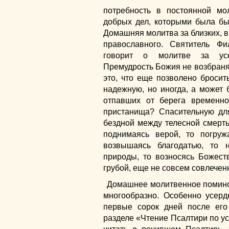
потребность в постоянной мо
добрых дел, которыми была бы
Домашняя молитва за близких, в
православного. Святитель Фи
говорит о молитве за усо
Премудрость Божия не возбраняе
это, что еще позволено бросить
надежную, но иногда, а может 
отпавших от берега временно
пристанища? Спасительную дл
бездной между телесной смерт
поднимаясь верой, то погруж
возвышаясь благодатью, то 
природы, то возносясь Божест
грубой, еще не совсем совлече
Домашнее молитвенное помино
многообразно. Особенно усер
первые сорок дней после его
разделе «Чтение Псалтири по ус