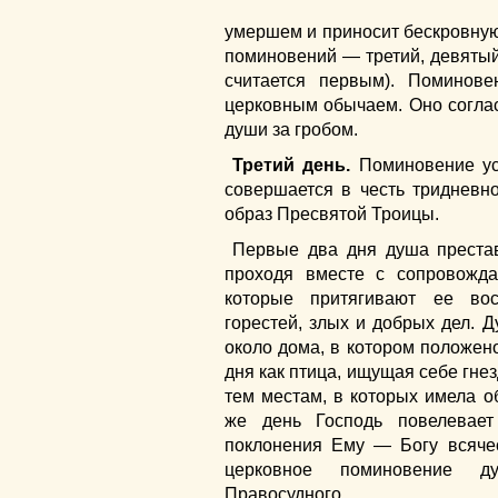
умершем и приносит бескровную
поминовений — третий, девятый
считается первым). Поминов
церковным обычаем. Оно соглас
души за гробом.
Третий день.
Поминовение ус
совершается в честь тридневн
образ Пресвятой Троицы.
Первые два дня душа преста
проходя вместе с сопровожд
которые притягивают ее во
горестей, злых и добрых дел. Д
около дома, в котором положено
дня как птица, ищущая себе гне
тем местам, в которых имела о
же день Господь повелевае
поклонения Ему — Богу всяче
церковное поминовение д
Правосудного.