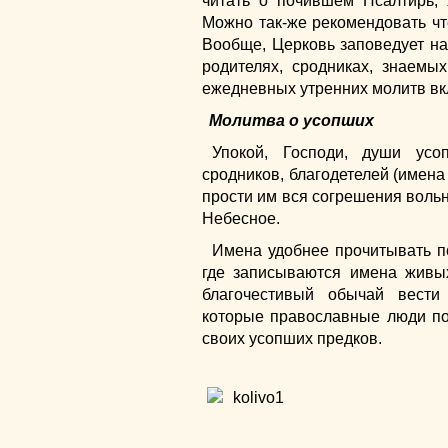
читать о почившем Псалтирь,
Можно так-же рекомендовать чт
Вообще, Церковь заповедует н
родителях, сродниках, знаемых
ежедневных утренних молитв вк
Молитва о усопших
Упокой, Господи, души усо
сродников, благодетелей (имена 
прости им вся согрешения вольн
Небесное.
Имена удобнее прочитывать п
где записываются имена живы
благочестивый обычай вести
которые православные люди п
своих усопших предков.