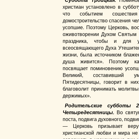
Суббота Троицкая.
Поминов
христиан установлено в суббот
что событием сошестви
домостроительство спасения чел
усопшие. Поэтому Церковь, во
оживотворении Духом Святым 
праздника, чтобы и для у
всеосвящающего Духа Утешител
жизни, была источником блаже
душа живится». Поэтому ка
посвящает поминовению усопш
Великий, составивший у
Пятидесятницы, говорит в них
благоволит принимать молитв
держимых».
Родительские субботы 2
Четыредесятницы.
Во святу
поста, подвига духовного, подв
— Церковь призывает вер
христианской любви и мира не