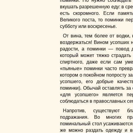
поминки. Но нужно соблюдать
вкушать разрешенную еду: в сре
есть скоромного. Если памя
Великого поста, то поминки п
субботу или воскресенье.
От вина, тем более от водки,
воздержаться! Вином усопших 
радости, а поминки — повод 
который может тяжко страдать 
спиртного, даже если сам ум
«пьяные» поминки часто превр
котором о покойном попросту з
усопшего, его добрые качес
поминки). Обычай оставлять за 
«для усопшего» является п
соблюдаться в православных се
Напротив, существуют бл
подражания. Во многих пр
поминальный стол усаживаются 
же можно раздать одежду и 