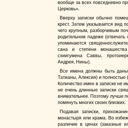
вообще за всех повседневно пр
Церковь».
Вверху записки обычно поме
крест. Затем указывается вид 
чего крупным, разборчивым по
родительном падеже (отвечать 
упоминаются священнослужит
сана и степени монашества
схиигумена Саввы, протоиер
Андрея, Нины).
Все имена должны быть даны
Татианы, Алексия) и полностью 
Количество имен в записке не им
не очень длинные записки свя
внимательнее. Поэтому лучше по
помянуть многих своих близких.
Подавая записки, прихожани
монастыря или храма. Во избеж
различие в ценах (заказные и