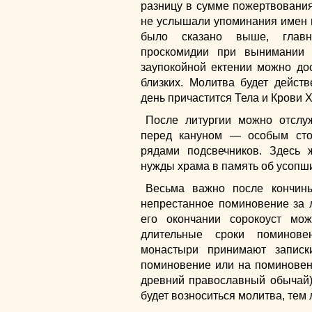
разницу в сумме пожертвования
не услышали упоминания имен в
было сказано выше, главн
проскомидии при вынимании
заупокойной ектении можно до
близких. Молитва будет дейст
день причастится Тела и Крови 
После литургии можно отсл
перед кануном — особым сто
рядами подсвечников. Здесь
нужды храма в память об усопши
Весьма важно после кончин
непрестанное поминовение за л
его окончании сорокоуст мо
длительные сроки поминове
монастыри принимают записк
поминовение или на поминовен
древний православный обычай)
будет возноситься молитва, тем