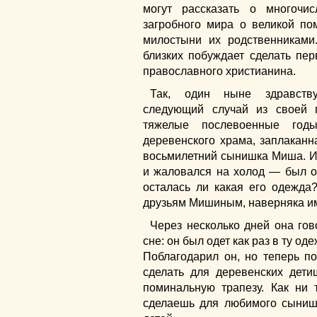
могут рассказать о многочи
загробного мира о великой п
милостыни их родственниками
близких побуждает сделать пер
православного христианина.
Так, один ныне здравству
следующий случай из своей 
тяжелые послевоенные годы
деревенского храма, заплаканна
восьмилетний сынишка Миша. И 
и жаловался на холод — был о
осталась ли какая его одежда?
друзьям Мишиным, наверняка им
Через несколько дней она гов
сне: он был одет как раз в ту од
Поблагодарил он, но теперь п
сделать для деревенских де
поминальную трапезу. Как ни 
сделаешь для любимого сынишк