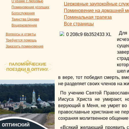
О храме с любовью
Церковные заупокойные слу
Поминовение усопших
Поминовение на домашней м
Богослужения
Поминальная трапеза
Таинства Церкви
Все страницы
Воцерковление
Дл
Вопросы и ответы
исч
Требуется помощь
суще
Заказать поминовение
заве
стра
ПАЛОМНИЧЕСКИЕ
котор
ПОЕЗДКИ В ОПТИНУ.
шел и
в вере, тот победил смерть, в
не разделяет своих членов на ж
По учению Святой Православ
Иисуса Христа не умирают, н
верующий в Меня, не умрет во 
православные христиане не пер
сохраняя молитвенное общение 
«Всякий желающий проявить 