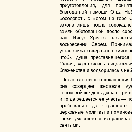
приуготовления, для приня
благодатной помощи Отца Неб
беседовать с Богом на горе 
закона лишь после сорокадне
земли обетованной после соро
наш Иисус Христос вознесс
воскресении Своем. Принима
установила совершать поминове
чтобы душа преставившегося
Синая, удостоилась лицезрени
блаженства и водворилась в не
После вторичного поклонения 
она созерцает жестокие му
сороковой же день душа в трети
и тогда решается ее участь — п
пребывания до Страшного с
церковные молитвы и поминове
грехи умершего и испрашивае
святыми.