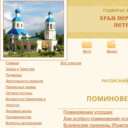
Фото
Видео
Главная
Все события
Требы и Таинства
Подворье
РАСПИСАНИ
Деятельность прихода
Приписные храмы
Оптина пустынь
ПОМИНОВЕ
Воскресное Евангелие и
Апостол
Духовная жизнь
Поминовение усопших
Паломничество
Дни особого поминовения ус
Вопросы катехизации
Вселенские панихиды (Родите