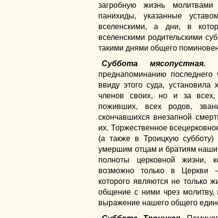
загробную жизнь молитвами
панихиды, указанные уставо
вселенскими, а дни, в кот
вселенскими родительскими суб
такими днями общего поминовен
Суббота мясопустная.
По
преднапоминанию последнего 
ввиду этого суда, установила 
членов своих, но и за всех,
поживших, всех родов, зва
скончавшихся внезапной смерт
их. Торжественное всецерковно
(а также в Троицкую субботу)
умершим отцам и братиям наши
полноты церковной жизни, 
возможно только в Церкви 
которого являются не только ж
общение с ними чрез молитву,
выражение нашего общего единс