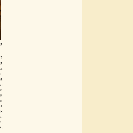
ся
е?
ся
на
а,
да
ил
ре
ри
ся
от
ех
а,
а,
и,