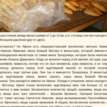
расстояние между монастырями от 3 до 15 км, а от столицы они все находят
большом удалении друг от друга.
нтересно? На Афоне есть общехристианские вселенские святыни. Каки
отворная Иверская икона Божьей Матери в монастыре, который именует
иландарском монастыре та самая икона Троеручицы, которая была написа
ению Иоанна Дамаскина. Когда он молился перед этой иконой, его рука, рук
халифом, приросла, потому что он был оклеветан, рука приросла, и он тог
описцу дописать перед этой чудотворной иконой, от которой получ
дописать еще третью руку. Она так и именуется Троеручица. В монасты
ша чудотворная икона, можно сказать, наша икона Божьей Мате
ница. Она находится именно на Афоне. Отрада и утешение, икона находит
 Ватопед. Одних только вселенских чудотворных икон там больше 12, в
нитые я вам назвал. Бесконечное количество мощей, например, мощи вс
в, мощи всех трех святителей – Василия Великого, Григория Богослов
Вот такая частица Святителя Николая, мощи великомученика Пантелеймон
а Афонского, мощи сорока мучеников. В общем, бесчисленное количество, 
каких-то маленьких таких частичках, как сейчас у нас, а целые главы.