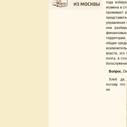
года избира
игумена в ст
проживает в
представит
управления 
они разбир
финансовые
территории. 
общие средс
исключитель
власти, это
почта, в ст
богослужени
Вопрос.
Он
Хлеб да,
потому что
не