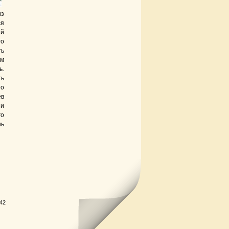
из
ся
ый
го
ть
ом
ь.
ть
то
ев
 и
го
нь
.42