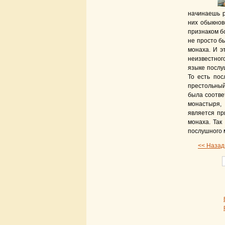
начинаешь р
них обыкнов
признаком б
не просто бы
монаха. И э
неизвестног
языке послу
То есть пос
престольный
была соотве
монастыря, 
является пр
монаха. Так
послушного 
<< Назад