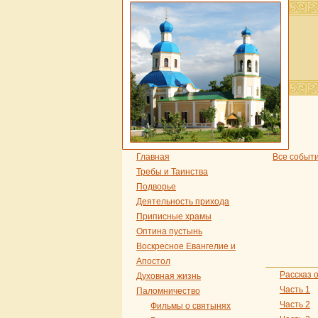
Главная
Все событ
Требы и Таинства
Подворье
Деятельность прихода
Приписные храмы
Оптина пустынь
Воскресное Евангелие и
Апостол
Рассказ 
Духовная жизнь
Часть 1
Паломничество
Часть 2
Фильмы о святынях