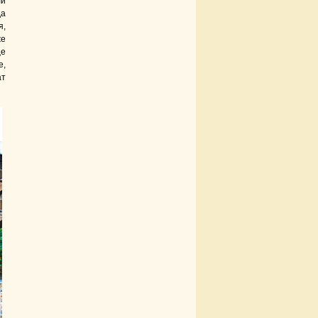
ли
да
я,
же
ще
е,
ат