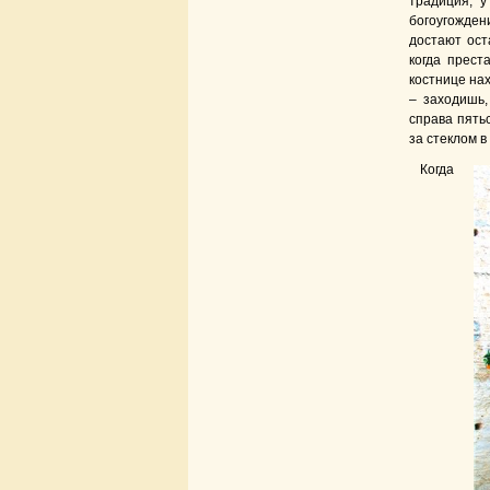
традиция, у
богоугожден
достают ост
когда прест
костнице на
– заходишь,
справа пять
за стеклом в
Когда