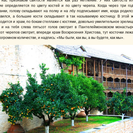
 нас признаком святости является как раз нетление. У них святость и
ие определяется по цвету костей и по цвету черепа. Когда через три го
анки, голову складывают на полку и на лбу подписывают имя, когда родилс
авился, а большие кости складывают в так называемую костницу. В этой 
ходится и храм, по бокам стеллажи с костями, довольно умилительное зрели
 и на тебя слева пятьсот голов смотрит в Пантелеймоновском монастыр
сот черепов смотрит, впереди храм Воскресения Христова, тут косточки леж
 огромном количестве, и надпись: «Мы были, как вы, а вы будете, как мы».