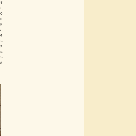
ет
а,
го
ан
 и
ы,
ые
ть
ся
ль
ть
ля