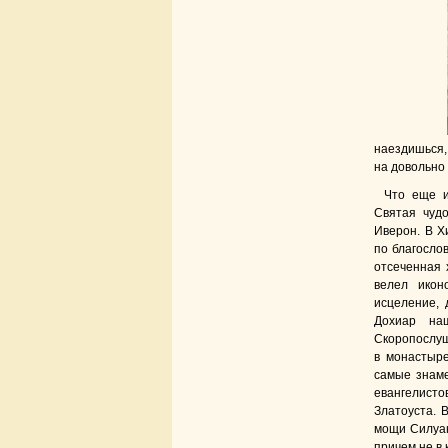
наездишься, 
на довольно 
Что еще и
Святая чуд
Иверон. В Х
по благослов
отсеченная 
велел икон
исцеление, 
Дохиар на
Скоропослуш
в монастыре
самые знаме
евангелисто
Златоуста. 
мощи Силуан
причем не в 