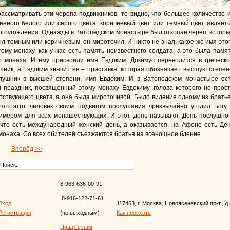
ассматривать эти черепа подвижников, то видно, что большее количество 
енного белого или серого цвета, коричневый цвет или темный цвет являет
огоугождения. Однажды в Ватопедском монастыре был откопан череп, котор
л темным или коричневым, он мироточил. И никто не знал, какое же имя это
тому монаху, как у нас есть память неизвестного солдата, а это была памя
о монаха. И ему присвоили имя Евдоким. Докимус переводится в греческ
шник, а Евдоким значит ев – приставка, которая обозначает высшую степен
лушник в высшей степени, имя Евдоким. И в Ватопедском монастыре ес
 праздник, посвященный этому монаху Евдокиму, голова которого не прос
тствующего цвета, а она была мироточивой. Было видение одному из брать
что этот человек своим подвигом послушания чрезвычайно угодил Богу
имером для всех монашествующих. И этот день называют День послушно
 что есть международный женский день, а оказывается, на Афоне есть Де
монаха. Со всех обителей съезжаются братья на всенощное бдение.
Вперёд >>
8-963-636-00-91
8-916-122-71-61
Вход
117463, г. Москва, Новоясеневский пр-т., д
Регистрация
(по выходным)
Как проехать
Пишите нам