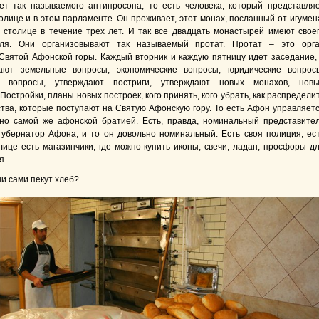
ет так называемого антипросопа, то есть человека, который представля
олице и в этом парламенте. Он проживает, этот монах, посланный от игумен
 столице в течение трех лет. И так все двадцать монастырей имеют свое
еля. Они организовывают так называемый протат. Протат – это орг
Святой Афонской горы. Каждый вторник и каждую пятницу идет заседание,
ают земельные вопросы, экономические вопросы, юридические вопрос
 вопросы, утверждают постриги, утверждают новых монахов, нов
Постройки, планы новых построек, кого принять, кого убрать, как распредели
тва, которые поступают на Святую Афонскую гору. То есть Афон управляет
но самой же афонской братией. Есть, правда, номинальный представите
 губернатор Афона, и то он довольно номинальный. Есть своя полиция, ес
олице есть магазинчики, где можно купить иконы, свечи, ладан, просфоры д
я.
и сами пекут хлеб?