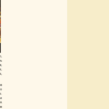
о,
рь
в,
з,
а,
ов
то
е.
 и
«А
ом