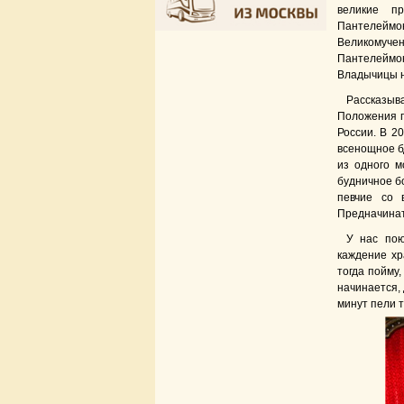
великие п
Пантелеймо
Великомуч
Пантелеймон
Владычицы н
Рассказыв
Положения п
России. В 2
всенощное бд
из одного м
будничное б
певчие со 
Предначинат
У нас пою
каждение хр
тогда пойму,
начинается, 
минут пели 