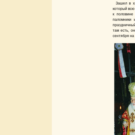
Зашел в х
который всю 
к половине 
паломники 
праздничный
там есть, о
сентября на