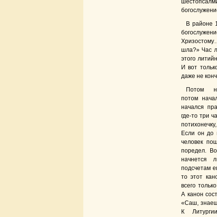
шестопсалм
богослужение
В районе 
богослужен
Хризостому…
шла?» Час л
этого литий
И вот тольк
даже не кон
Потом на
потом нача
начался пра
где-то три ч
потихонечк
Если он до 
человек пош
поредел. Во
начнется л
подсчетам е
то этот кан
всего тольк
А канон сост
«Саш, знаешь
К Литург