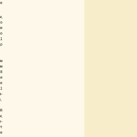
же
,
то
мя
о
1
о
ом
ом
 8
 и
же
1
а-
и,
Я
м,
е-
ут
ле