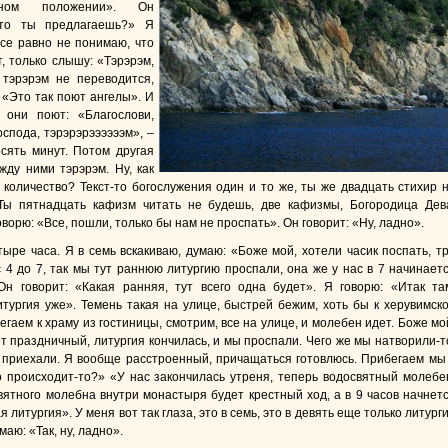
льном положении». Он
Что ты предлагаешь?» Я
все равно не понимаю, что
, только слышу: «Тэрэрэм,
 тэрэрэм не переводится,
 «Это так поют ангелы». И
, они поют: «Благослови,
спода, тэрэрэрээээээм», –
есять минут. Потом другая
жду ними тэрэрэм. Ну, как
 количество? Текст-то богослужения один и то же, ты же двадцать стихир 
Ты пятнадцать кафизм читать не будешь, две кафизмы, Богородица Дев
оворю: «Все, пошли, только бы нам не проспать». Он говорит: «Ну, ладно».
тыре часа. Я в семь вскакиваю, думаю: «Боже мой, хотели часик поспать, т
с 4 до 7, так мы тут раннюю литургию проспали, она же у нас в 7 начинает
Он говорит: «Какая ранняя, тут всего одна будет». Я говорю: «Итак та
итургия уже». Темень такая на улице, быстрей бежим, хоть бы к херувимск
егаем к храму из гостиницы, смотрим, все на улице, и молебен идет. Боже мо
т праздничный, литургия кончилась, и мы проспали. Чего же мы натворили-т
 приехали. Я вообще расстроенный, причащаться готовлюсь. Прибегаем мы
 происходит-то?» «У нас закончилась утреня, теперь водосвятный молебе
вятного молебна внутри монастыря будет крестный ход, а в 9 часов начнет
 литургия». У меня вот так глаза, это в семь, это в девять еще только литург
маю: «Так, ну, ладно».