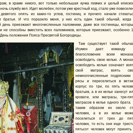
рам, в храме никого, вот только небольшая кучка певчих и целый еписко
ночь службу вел. Идет молебен, потом уже крестный ход, стало уже повеселе
девятого опять из каких-то углов, гостиниц и прочего начали стекать
и братья. И что поразило меня, у них есть один такой обычай, когда
 день приезжают многочисленные паломники, даже все гостиницы, котор
ни не способны вместить всех паломников, которые приезжают, особенно 
 День положения Пояса Пресвятой Богородицы.
Т
ам существует такой обыча
Игумен дает команду 
благословение всем монах
освободить свою келью. А мона
освободить келью означает взя
свой матрас, взять сво
немногочисленные подрясники
рясы и переселиться в ветх
корпус по три, по пять челов
братьев, а в их кельи занесут и
кровати, или матрасы, три-пя
матрасов в келье одного брата.
таким образом их около с
человек, а в их келье мож
поселиться от трех до пя
человек, то есть они еще трист
пятьсот человек могут принять