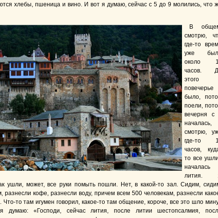
тся хлебы, пшеница и вино. И вот я думаю, сейчас с 5 до 9 молились, что 
В общем
смотрю, ч
где-то вре
уже был
около 1
часов. Д
этого
повечерье
было, пот
поели, пот
вечерня с
началась,
смотрю, у
где-то 1
часов, куд
то все ушл
началась
лития. 
как ушли, может, все руки помыть пошли. Нет, в какой-то зал. Сидим, сиди
, разнесли кофе, разнесли воду, причем всем 500 человекам, разнесли како
 Что-то там игумен говорил, какое-то там общение, короче, все это шло мин
 я думаю: «Господи, сейчас лития, после литии шестопсалмия, пос