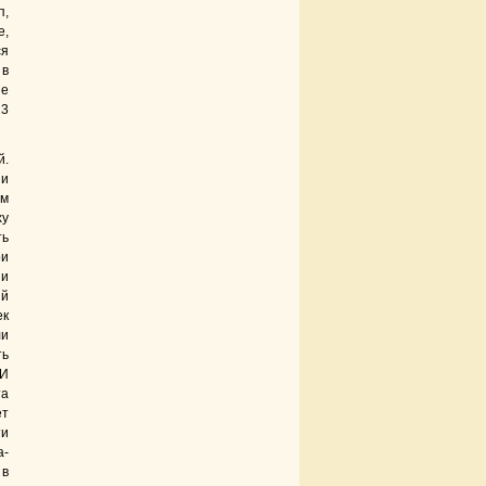
п,
е,
ся
 в
ые
13
й.
и
ам
ху
ть
и
 и
ий
ек
ли
ть
 И
та
ет
ти
а-
 в