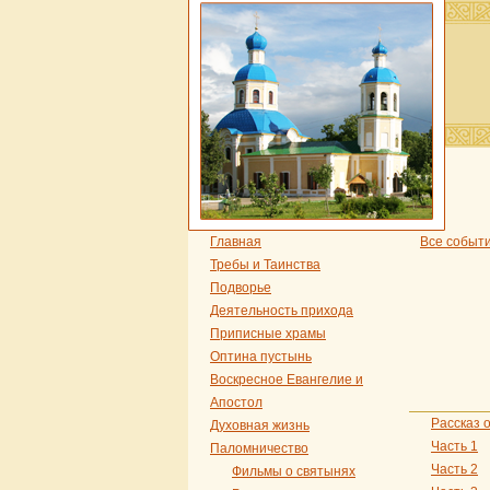
Главная
Все событ
Требы и Таинства
Подворье
Деятельность прихода
Приписные храмы
Оптина пустынь
Воскресное Евангелие и
Апостол
Рассказ 
Духовная жизнь
Часть 1
Паломничество
Часть 2
Фильмы о святынях