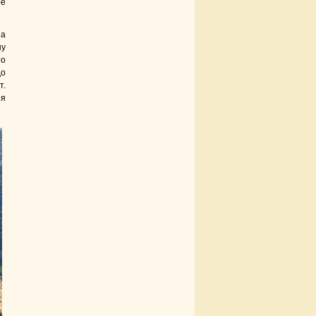
ое
 а
ну
то
до
т.
ня