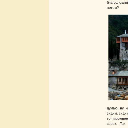
благословляю
потом?
думаю, ну, 
сидим, сидим
то пирожное.
сорок. Так