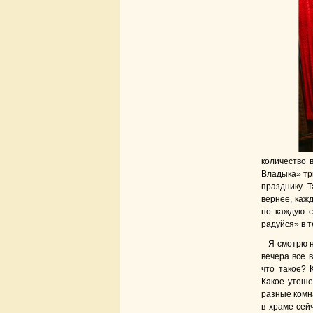
количество 
Владыка» тр
празднику. 
вернее, каж
но каждую с
радуйся» в 
Я смотрю н
вечера все в
что такое? 
Какое утеше
разные комна
в храме сей