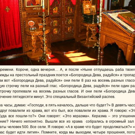
времени. Короче, одна вечерня… А, и после «Ныне отпущаешь раба твоег
ижды на престольный праздник поется «Богородица Дева, радуйся» и тропа
Так вот «Богородица Дева, радуйся» они пели 8 раз на восемь разных гласо
дую строчку пели на разный глас. «Богородица Дева, радуйся» пели один ра
трочку пропевали на восемь разных гласов. И они пели «Богородица Дев
течение пятидесяти минут. Это специальный Византийский распев.
а часы, думаю: «Господи, в пять началось, дальше что будет?» В девять час
друг повалили из храма, вот кто был, все повалили их храма. Я говорю: «Э
Куда все пошли-то?» Они говорят: «Это керазма». Керазма – это утешени
ние? Ничего непонятно. Вышли все из храма собрались в огромный зал
ты человек 500. Все сели. Я говорю: «А в храме что будет продолжаться?» 
час будет идти лития». Помните, когда мы выходим, четыре прошения, пот