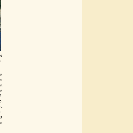
не
а,
ри
ся
м,
ой
й,
о,
 с
н,
ся
ия