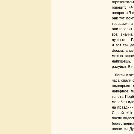
горизонта
говорит: «
говорю: «Я 
они тут поют
тэрэрэм», а
они говорят:
вот, значит
душа моя, Го
и вот так д
фраза, а ме
можно такое
напишешь. 
радуйся. Я г
Легли в че
часа спали 
подворье». 
наверное, л
успеть. Приб
молебен иде
на праздник
Сашей: «Что
после водос
божественная
начнется. Ду