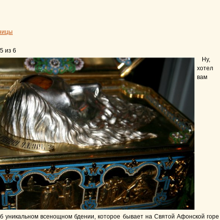
ницы
5 из 6
Ну, 
хотел
вам
об уникальном всенощном бдении, которое бывает на Святой Афонской горе