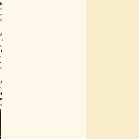
ем
ти
ли
ой
ия
 в
то
ит
то
и,
ли
ся
 я
не
ок
ое