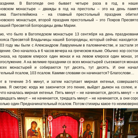
раздники. В Ватопеде оно бывает четыре раза в год, в наш
новском монастыре – дважды в год на престолы – это на день памя
еника Пантелеймона - на главный престольный праздник обите
овского монастыря, второй праздник престольный – это Покров Пресвят
ашей Пресвятой Богородицы девы Марии.
аю, что было в Ватопедском монастыре 13 сентября на день празднован
ояса Пресвятой Владычицы нашей Богородицы, который сейчас находится
003 году мы были с Александром Лаврухиным в паломничестве, и застали э
ение. Оно началось в 6 часов вечера на греческом языке. Обычно хор состо
онаха, на правом клиросе один монах и на левом клиросе один монах, э
огослужение. А на великие праздники со всех монастырей съезжаются монах
всех монастырей и собираются тут десять, тут десять. И они нача
ельный псалом, 103 псалом. Какими словами он начинается? Благослови…
т в течение 3-5 минут, и затем наступает мирная ектенья, совершает
ама. Я смотрю: когда же закончится это пение, выйдет дьякон на солею, и
 что началась мирная ектенья. Пять минут – не начинается, десять минут – 
двадцать минут – не начинается, тридцать минут – не начинается, а они сор
только один Предначинательный псалом. Потом стихиры какое-то
неимоверн