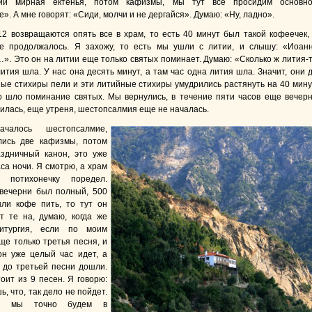
ии мирная ектенья, потом кафизмы, мы тут все просидим основн
». А мне говорят: «Сиди, молчи и не дергайся». Думаю: «Ну, ладно».
12 возвращаются опять все в храм, то есть 40 минут был такой кофеечек,
ие продолжалось. Я захожу, то есть мы ушли с литии, и слышу: «Иоан
». Это он на литии еще только святых поминает. Думаю: «Сколько ж лития-
ития шла. У нас она десять минут, а там час одна лития шла. Значит, они 
ные стихиры пели и эти литийные стихиры умудрились растянуть на 40 мину
о шло поминание святых. Мы вернулись, в течение пяти часов еще вечер
чилась, еще утреня, шестопсалмия еще не началась.
чалось шестопсалмие,
лись две кафизмы, потом
здничный канон, это уже
аса ночи. Я смотрю, а храм
у, потихонечку поредел.
вечерни был полный, 500
ли кофе пить, то тут он
т те на, думаю, когда же
итургия, если по моим
ще только третья песня, и
он уже целый час идет, а
о до третьей песни дошли.
оит из 9 песен. Я говорю:
, что, так дело не пойдет.
ии мы точно будем в