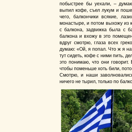
побыстрее бы уехали, – дума
выпил кофе, съел лукум и пошел 
чего, балкончики всякие, лаз
монастыре, и потом выхожу из к
с балкона, задвижка была с б
балкона и вхожу в это помещен
вдруг смотрю, глаза всех гре
думаю: «Ой, я попал. Что ж я н
тут сидеть, кофе с ними пить, д
это понимаю, что они говорит. 
чтобы поменьше хоть били, потом
Смотрю, и наши заволновались
ничего не тырил, только по балк