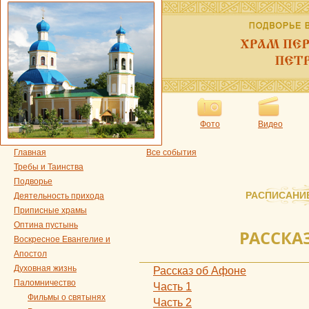
Фото
Видео
Главная
Все события
Требы и Таинства
Подворье
РАСПИСАНИ
Деятельность прихода
Приписные храмы
Оптина пустынь
РАССКА
Воскресное Евангелие и
Апостол
Духовная жизнь
Рассказ об Афоне
Паломничество
Часть 1
Фильмы о святынях
Часть 2