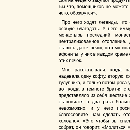
сам на неделю закупал продукты.
Вы что, помощников не можете 
чего, обожрутся».
Про него ходят легенды, что
особую благодать. У него имм
монастырь последний монас
централизованное отопление.
ставить даже печку, потому ин
афониты, у них в каждом храме е
этих печек.
Мне рассказывали, когда н
надевала одну кофту, вторую, ф
тулупчика, и только потом ряса 
вот когда в темноте братия ст
представляло из себя шествие х
становился в два раза больш
невозможно, и у него просил
благословите нам сделать от
холодно». «Это чтобы вы спал
собрат, он говорит: «Молиться 