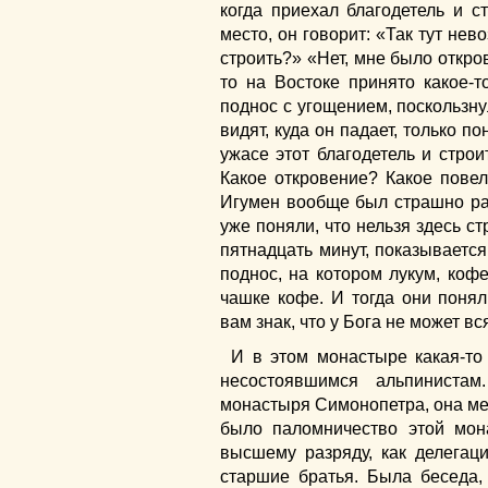
когда приехал благодетель и с
место, он говорит: «Так тут нево
строить?» «Нет, мне было откро
то на Востоке принято какое-
поднос с угощением, поскользнул
видят, куда он падает, только по
ужасе этот благодетель и строи
Какое откровение? Какое пове
Игумен вообще был страшно рас
уже поняли, что нельзя здесь ст
пятнадцать минут, показывается
поднос, на котором лукум, кофе
чашке кофе. И тогда они понял
вам знак, что у Бога не может вся
И в этом монастыре какая-то 
несостоявшимся альпиниста
монастыря Симонопетра, она меня
было паломничество этой мон
высшему разряду, как делегац
старшие братья. Была беседа,