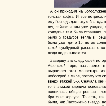
А он приходил на богослужени
толстая кофта. И все потрясали
ему Господь дал такую благодать
лет, сейчас я там уже увидел, 
холодина там была страшная, по
было 5 градусов тепла в Греци
было уже где-то 15, потом сол
такой сумбурный рассказ, о ко
люди подвязываются.
Завершу это следующей истор
Афонской горе, называется 
вырастает этот монастырь из
небоскреб в мире, потому что ск
вверх этажей 5-6. Сначала они 
то 8 этажей кирпича основание
появилась общая ровная пло
братские корпуса. То есть, ка
были, как Ласточкино гнездо, во