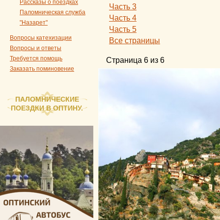
Рассказы о поездках
Часть 3
Паломническая служба
Часть 4
"Назарет"
Часть 5
Вопросы катехизации
Все страницы
Вопросы и ответы
Требуется помощь
Страница 6 из 6
Заказать поминовение
ПАЛОМНИЧЕСКИЕ
ПОЕЗДКИ В ОПТИНУ.