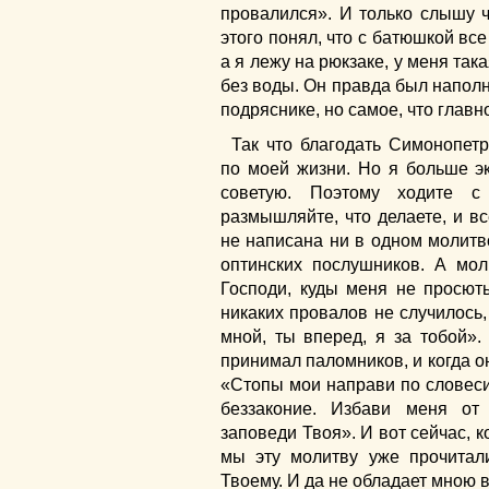
провалился». И только слышу ч
этого понял, что с батюшкой все
а я лежу на рюкзаке, у меня така
без воды. Он правда был наполн
подряснике, но самое, что главно
Так что благодать Симонопет
по моей жизни. Но я больше э
советую. Поэтому ходите с
размышляйте, что делаете, и в
не написана ни в одном молитв
оптинских послушников. А мол
Господи, куды меня не просют
никаких провалов не случилось,
мной, ты вперед, я за тобой».
принимал паломников, и когда он
«Стопы мои направи по словеси
беззаконие. Избави меня от
заповеди Твоя». И вот сейчас, 
мы эту молитву уже прочитал
Твоему. И да не обладает мною 