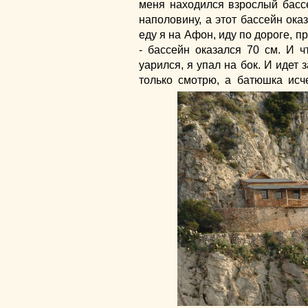
меня находился взрослый басс
наполовину, а этот бассейн ока
еду я на Афон, иду по дороге, п
- бассейн оказался 70 см. И ч
уарился, я упал на бок. И идет 
только смотрю,
а батюшка исче