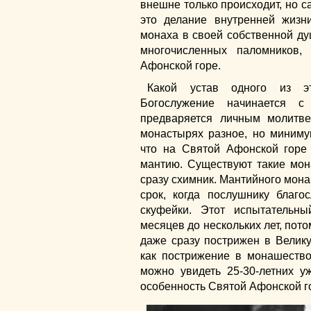
внешне только происходит, но са
это делание внутренней жизни
монаха в своей собственной душ
многочисленных паломников
Афонской горе.
Какой устав одного из э
Богослужение начинается с
предваряется личным молитв
монастырях разное, но минимум
что на Святой Афонской горе
мантию. Существуют такие мон
сразу схимник. Мантийного мона
срок, когда послушнику благ
скуфейки. Этот испытательн
месяцев до нескольких лет, пото
даже сразу пострижен в Велик
как пострижение в монашество
можно увидеть 25-30-летних у
особенность Святой Афонской г