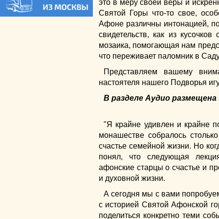
это в меру своей веры и искренн
Святой Горы что-то свое, осо
Афоне различны интонацией, по
свидетельств, как из кусочков
мозаика, помогающая нам предст
что переживает паломник в Сад
Представляем вашему вним
настоятеля нашего Подворья иг
В разделе Аудио размещена
"Я крайне удивлен и крайне п
монашестве собралось столько
счастье семейной жизни. Но когд
понял, что следующая лекц
афонские старцы о счастье и п
и духовной жизни.
А сегодня мы с вами попробуем
с историей Святой Афонской г
поделиться конкретно теми соб