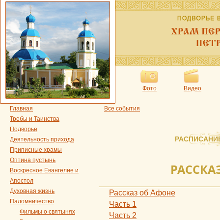
Фото
Видео
Главная
Все события
Требы и Таинства
Подворье
РАСПИСАНИ
Деятельность прихода
Приписные храмы
Оптина пустынь
РАССКА
Воскресное Евангелие и
Апостол
Духовная жизнь
Рассказ об Афоне
Паломничество
Часть 1
Фильмы о святынях
Часть 2