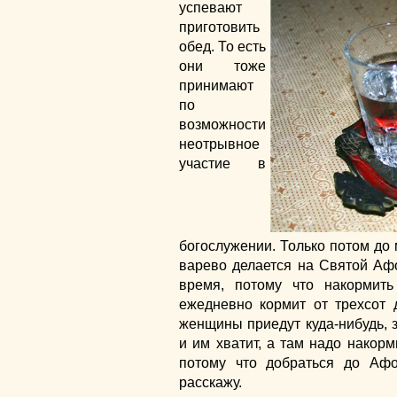
успевают
приготовить
обед. То есть
они тоже
принимают
по
возможности
неотрывное
участие в
богослужении. Только потом до
варево делается на Святой Афо
время, потому что накормит
ежедневно кормит от трехсот 
женщины приедут куда-нибудь, 
и им хватит, а там надо накор
потому что добраться до Аф
расскажу.