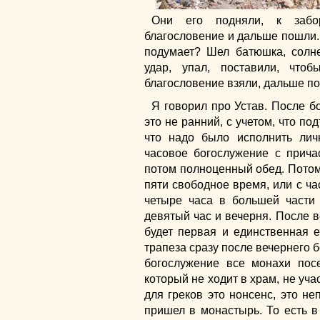
Они его подняли, к забор
благословение и дальше пошли.
подумает? Шел батюшка, солне
удар, упал, поставили, чтоб
благословение взяли, дальше п
Я говорил про Устав. После б
это не ранний, с учетом, что по
что надо было исполнить лич
часовое богослужение с прича
потом полноценный обед. Потом 
пяти свободное время, или с час
четыре часа в большей части 
девятый час и вечерня. После в
будет первая и единственная е
трапеза сразу после вечернего 
богослужение все монахи посе
который не ходит в храм, не уч
для греков это нонсенс, это не
пришел в монастырь. То есть 