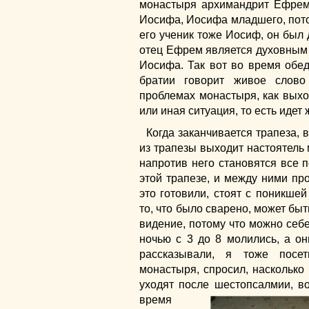
монастыря архимандрит Ефрем,
Иосифа, Иосифа младшего, пото
его ученик тоже Иосиф, он был
отец Ефрем является духовным 
Иосифа. Так вот во время обе
братии говорит живое слов
проблемах монастыря, как выхо
или иная ситуация, то есть идет
Когда заканчивается трапеза,
из трапезы выходит настоятель 
напротив него становятся все 
этой трапезе, и между ними про
это готовили, стоят с поникше
то, что было сварено, может быт
видение, потому что можно себе
ночью с 3 до 8 молились, а он
рассказывали, я тоже посе
монастыря, спросил, насколько 
уходят после шестопсалмии, 
время