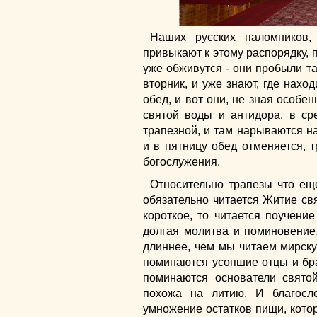
Наших русских паломников,
привыкают к этому распорядку, п
уже обживутся - они пробыли та
вторник, и уже знают, где наход
обед, и вот они, не зная особе
святой воды и антидора, в ср
трапезной, и там нарываются на
и в пятницу обед отменяется, т
богослужения.
Относительно трапезы что ещ
обязательно читается Житие св
короткое, то читается поучение
долгая молитва и поминовение
длиннее, чем мы читаем мирску
поминаются усопшие отцы и бра
поминаются основатели свято
похожа на литию. И благосл
умножение остатков пищи, кото