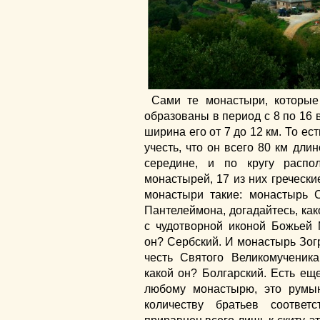
Сами те монастыри, которые
образованы в период с 8 по 16 в
ширина его от 7 до 12 км. То е
учесть, что он всего 80 км дли
середине, и по кругу распо
монастырей, 17 из них гречески
монастыри такие: монастырь 
Пантелеймона, догадайтесь, ка
с чудотворной иконой Божьей 
он? Сербский. И монастырь Зог
честь Святого Великомученика
какой он? Болгарский. Есть ещ
любому монастырю, это румы
количеству братьев соответ