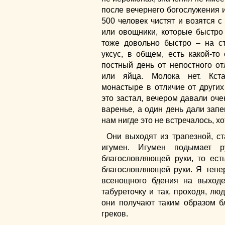
после вечернего богослужения 
500 человек чистят и возятся с
или овощники, которые быстро 
тоже довольно быстро – на с
уксус, в общем, есть какой-то
постный день от непостного от
или яйца. Молока нет. Кст
монастыре в отличие от других
это застал, вечером давали оч
варенье, а один день дали зап
нам нигде это не встречалось, х
Они выходят из трапезной, с
игумен. Игумен подымает 
благословляющей руки, то ест
благословляющей руки. Я тепер
всенощного бдения на выходе
табуреточку и так, проходя, лю
они получают таким образом б
греков.