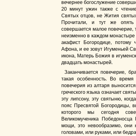
вечернее богослужение совершил
20 минут ужин также с чтение
Святых отцов, не Жития святых,
Прочитали, и тут же опять
совершается малое повечерие, т
неизменно в каждом монастыре чи
акафист Богородице, потому 
Афона, и ее зовут Игуменьей Св
икона, Матерь Божия в игуменск
двадцать монастырей.
Заканчивается повечерие, б
такая особенность. Во время
повечерия из алтаря выносится
греческого языка означает святы
эту липсону, эту святыню, ког
пояс Пресвятой Богородицы, в
которого мы сегодня сове
Великомученика Победоносца Г
мощи, это невообразимо, они
головами, или руками, или бедр