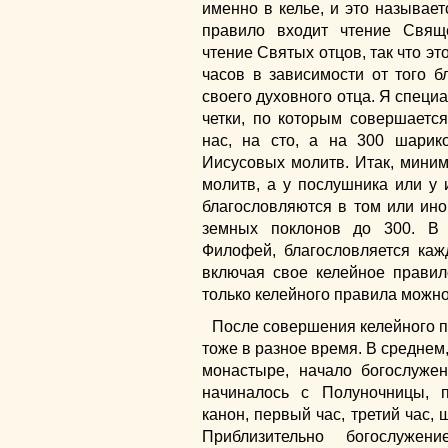
именно в келье, и это называет
правило входит чтение Свящ
чтение Святых отцов, так что эт
часов в зависимости от того б
своего духовного отца. Я специ
четки, по которым совершаетс
нас, на сто, а на 300 шарик
Иисусовых молитв. Итак, миним
молитв, а у послушника или у 
благословляются в том или ин
земных поклонов до 300. В
Филофей, благословляется каж
включая свое келейное правил
только келейного правила можно
После совершения келейного пр
тоже в разное время. В среднем
монастыре, начало богослуже
начиналось с Полуночницы, 
канон, первый час, третий час, 
Приблизительно богослуже