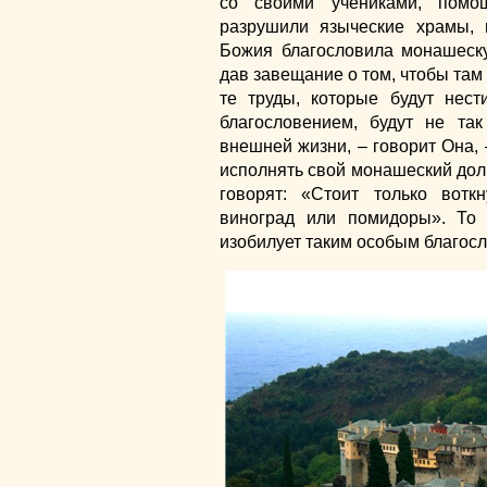
со своими учениками, помо
разрушили языческие храмы, 
Божия благословила монашеск
дав завещание о том, чтобы там
те труды, которые будут нес
благословением, будут не та
внешней жизни, – говорит Она, 
исполнять свой монашеский долг
говорят: «Стоит только воткн
виноград или помидоры». То 
изобилует таким особым благос