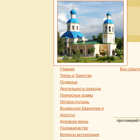
Главная
Все событ
Требы и Таинства
Подворье
Деятельность прихода
Приписные храмы
Оптина пустынь
Воскресное Евангелие и
Апостол
протоиерей 
Духовная жизнь
Паломничество
Вопросы катехизации