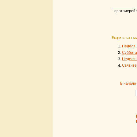
протоиерей 
Еще статьи
Неделя 
Суббота.
Неделя 
Святите
В начало