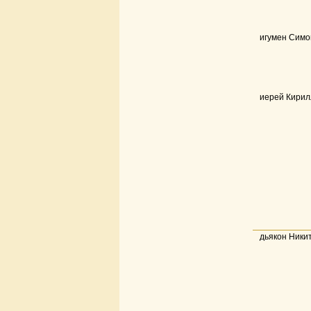
игумен Симо
иерей Кирил
дьякон Ники