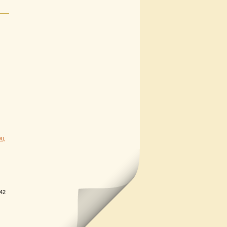
ец
.42