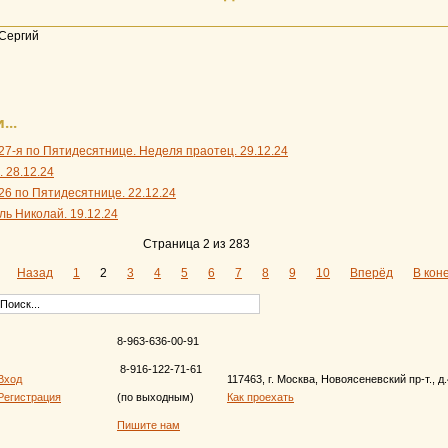
Сергий
...
27-я по Пятидесятнице. Неделя праотец. 29.12.24
 28.12.24
26 по Пятидесятнице. 22.12.24
ль Николай. 19.12.24
Страница 2 из 283
Назад
1
2
3
4
5
6
7
8
9
10
Вперёд
В кон
8-963-636-00-91
8-916-122-71-61
Вход
117463, г. Москва, Новоясеневский пр-т., д
Регистрация
(по выходным)
Как проехать
Пишите нам