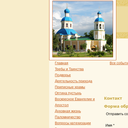
Главная
Все событ
Требы и Таинства
Подворье
Деятельность прихода
Приписные храмы
Оптина пустынь
Контакт
Воскресное Евангелие и
Апостол
Форма обр
Духовная жизнь
Отправить со
Паломничество
Вопросы катехизации
Имя
*