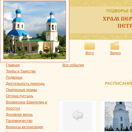
Фото
Видео
Главная
Все события
Требы и Таинства
Подворье
РАСПИСАНИ
Деятельность прихода
Приписные храмы
Оптина пустынь
Воскресное Евангелие и
Апостол
Духовная жизнь
Паломничество
Вопросы катехизации