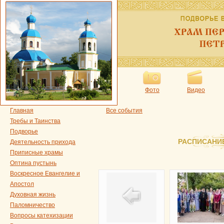
Фото
Видео
Главная
Все события
Требы и Таинства
Подворье
РАСПИСАНИ
Деятельность прихода
Приписные храмы
Оптина пустынь
Воскресное Евангелие и
Апостол
Духовная жизнь
Паломничество
Вопросы катехизации