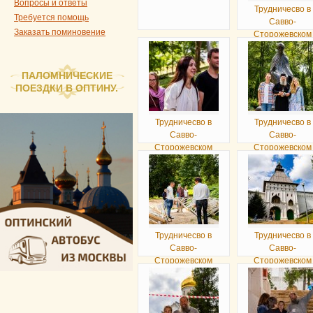
Вопросы и ответы
Трудничесво в
Требуется помощь
Савво-
Заказать поминовение
Сторожевском
монастыре
ПАЛОМНИЧЕСКИЕ
ПОЕЗДКИ В ОПТИНУ.
Трудничесво в
Трудничесво в
Савво-
Савво-
Сторожевском
Сторожевском
монастыре
монастыре
Трудничесво в
Трудничесво в
Савво-
Савво-
Сторожевском
Сторожевском
монастыре
монастыре