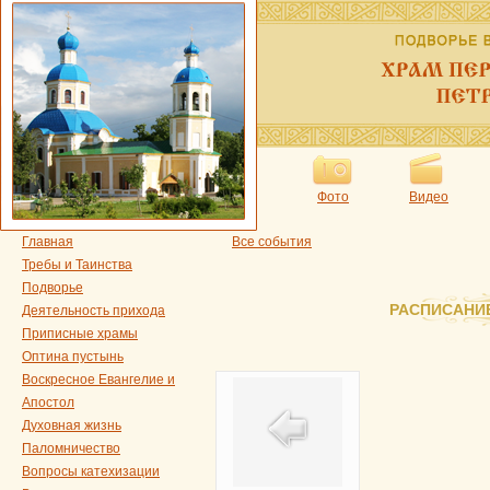
Фото
Видео
Главная
Все события
Требы и Таинства
Подворье
РАСПИСАНИ
Деятельность прихода
Приписные храмы
Оптина пустынь
Воскресное Евангелие и
Апостол
Духовная жизнь
Паломничество
Вопросы катехизации