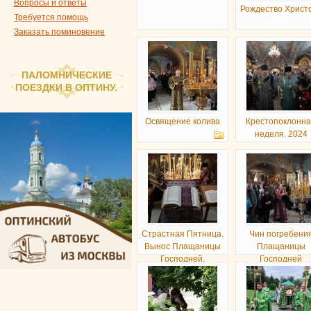
Вопросы и ответы
Рождество Христ
Требуется помощь
Заказать поминовение
ПАЛОМНИЧЕСКИЕ
ПОЕЗДКИ В ОПТИНУ.
Освящение колива
Крестопоклонн
неделя. 2024
Страстная Пятница.
Чин погребени
Вынос Плащаницы
Плащаницы
Господней.
Господней