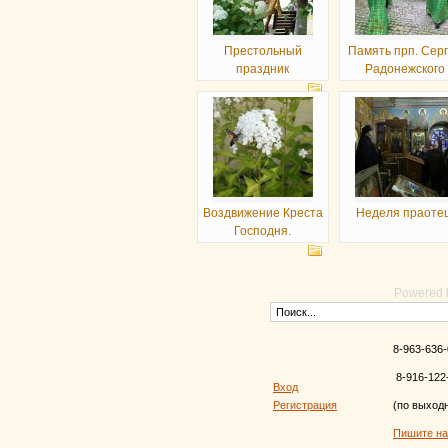
Престольный
Память прп. Сер
праздник
Радонежского
Воздвижение Креста
Неделя праотец
Господня.
Powered
8-963-636-
8-916-122
Вход
Регистрация
(по выход
Пишите н