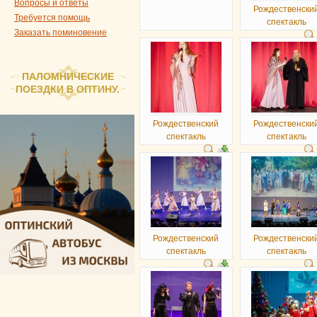
Вопросы и ответы
Рождественски
Требуется помощь
спектакль
Заказать поминовение
ПАЛОМНИЧЕСКИЕ
ПОЕЗДКИ В ОПТИНУ.
Рождественский
Рождественски
спектакль
спектакль
Рождественский
Рождественски
спектакль
спектакль