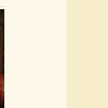
s
nter