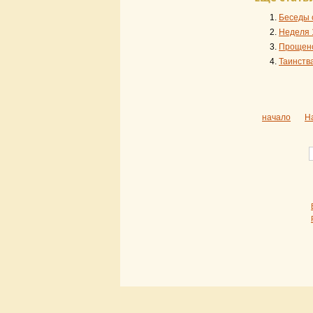
Беседы 
Неделя 
Прощено
Таинств
начало
Н