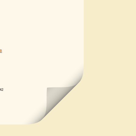
В
.42