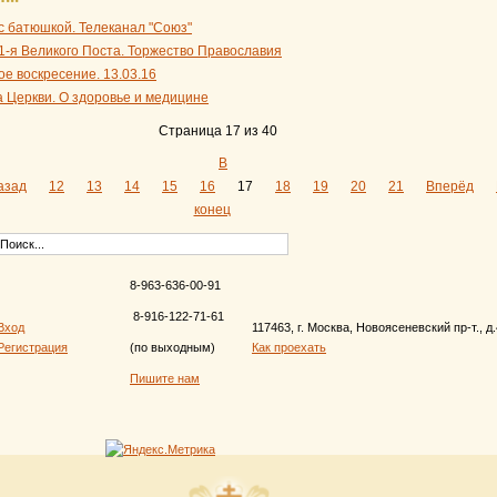
с батюшкой. Телеканал "Союз"
1-я Великого Поста. Торжество Православия
е воскресение. 13.03.16
а Церкви. О здоровье и медицине
Страница 17 из 40
В
азад
12
13
14
15
16
17
18
19
20
21
Вперёд
конец
8-963-636-00-91
8-916-122-71-61
Вход
117463, г. Москва, Новоясеневский пр-т., д
Регистрация
(по выходным)
Как проехать
Пишите нам