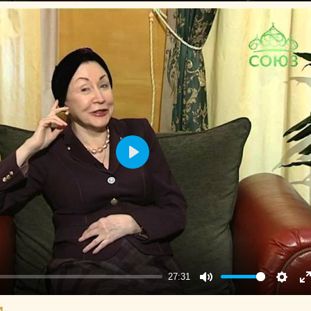
f
Play
27:31
Mute
Setting
E
f
...