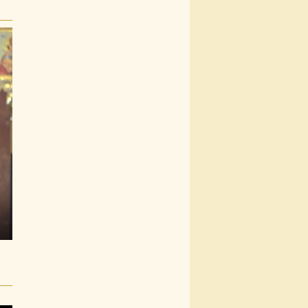
s
nter
ullscreen