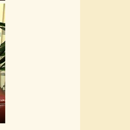
ullscreen
s
nter
ullscreen