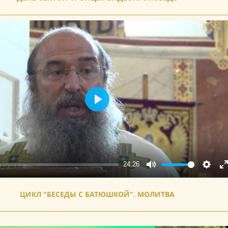
Play
24:26
Mute
Setting
E
f
ЦИКЛ "БЕСЕДЫ С БАТЮШКОЙ". МОЛИТВА