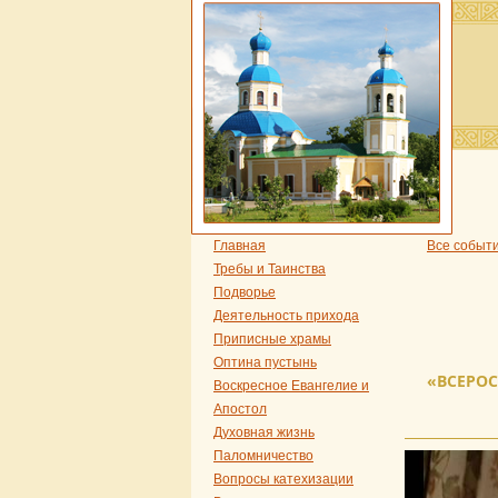
Главная
Все событ
Требы и Таинства
Подворье
Деятельность прихода
Приписные храмы
Оптина пустынь
«ВСЕРО
Воскресное Евангелие и
Апостол
Духовная жизнь
Паломничество
Вопросы катехизации