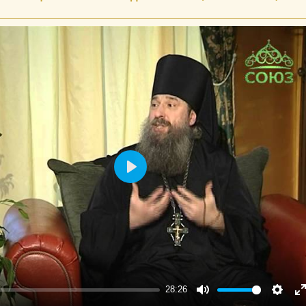
Play
28:26
Mute
Setting
E