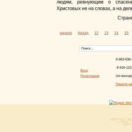
людям, ревнующим о спасен
Христовых не на словах, а на дел
Страни
начало
Назад
12
13
14
15
8-963-636-
8-916-122
Вход
Регистрация
(по выход
Пишите н