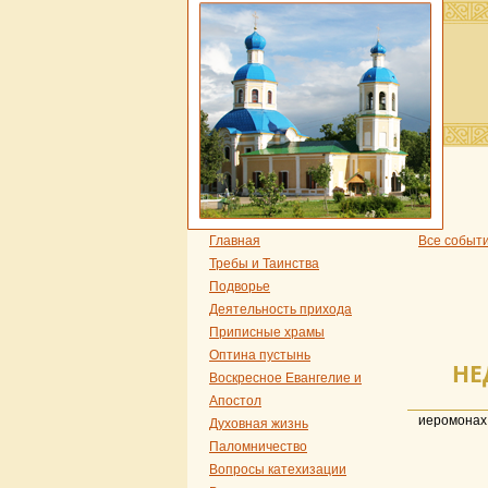
Главная
Все событ
Требы и Таинства
Подворье
Деятельность прихода
Приписные храмы
Оптина пустынь
НЕ
Воскресное Евангелие и
Апостол
иеромонах
Духовная жизнь
Паломничество
Вопросы катехизации