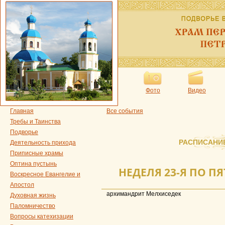
Фото
Видео
Главная
Все события
Требы и Таинства
Подворье
РАСПИСАНИ
Деятельность прихода
Приписные храмы
Оптина пустынь
НЕДЕЛЯ 23-Я ПО ПЯ
Воскресное Евангелие и
Апостол
архимандрит Мелхиседек
Духовная жизнь
Паломничество
Вопросы катехизации