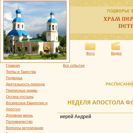
Фото
Видео
Главная
Все события
Требы и Таинства
Подворье
РАСПИСАНИ
Деятельность прихода
Приписные храмы
Оптина пустынь
НЕДЕЛЯ АПОСТОЛА ФО
Воскресное Евангелие и
Апостол
Духовная жизнь
иерей Андрей
Паломничество
Вопросы катехизации