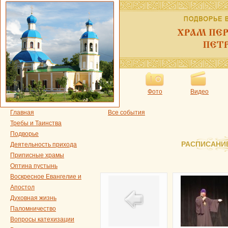
Фото
Видео
Главная
Все события
Требы и Таинства
Подворье
РАСПИСАНИ
Деятельность прихода
Приписные храмы
Оптина пустынь
Воскресное Евангелие и
Апостол
Духовная жизнь
Паломничество
Вопросы катехизации