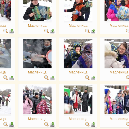
ица
Масленица
Масленица
Масленица
ица
Масленица
Масленица
Масленица
ица
Масленица
Масленица
Масленица