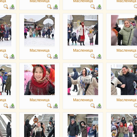
ица
Масленица
Масленица
Масленица
ица
Масленица
Масленица
Масленица
ица
Масленица
Масленица
Масленица