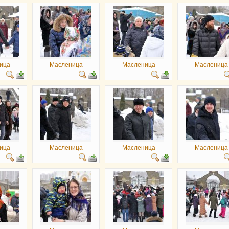
ица
Масленица
Масленица
Масленица
ица
Масленица
Масленица
Масленица