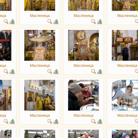
ица
Масленица
Масленица
Масленица
ица
Масленица
Масленица
Масленица
ица
Масленица
Масленица
Масленица