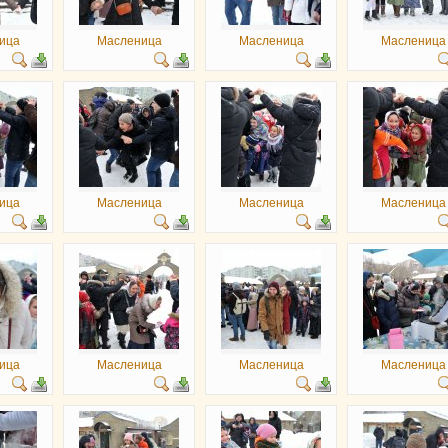
ица
Масленица
Масленица
Масленица
ица
Масленица
Масленица
Масленица
ица
Масленица
Масленица
Масленица