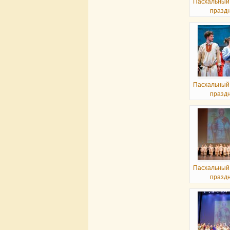
Пасхальный
празд
Пасхальный
празд
Пасхальный
празд