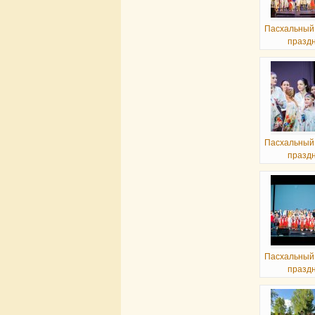
Пасхальный
празд
Пасхальный
празд
Пасхальный
празд