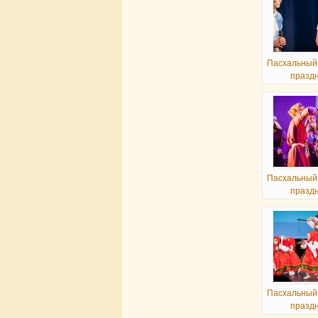
Пасхальный
празд
Пасхальный
празд
Пасхальный
празд