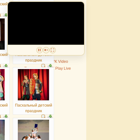
ский
Пасхальный детский
праздник
ский
Пасхальный детский
праздник
Трансляция в VK Video
Трансляция в VK Play Live
ский
Пасхальный детский
праздник