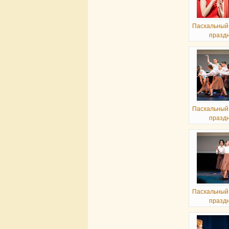
Пасхальный
празд
Пасхальный
празд
Пасхальный
празд