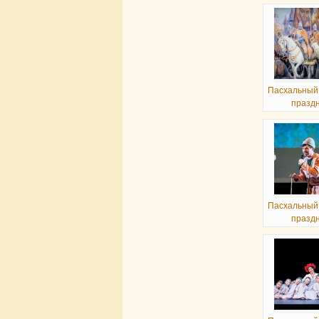
Пасхальный
празд
Пасхальный
празд