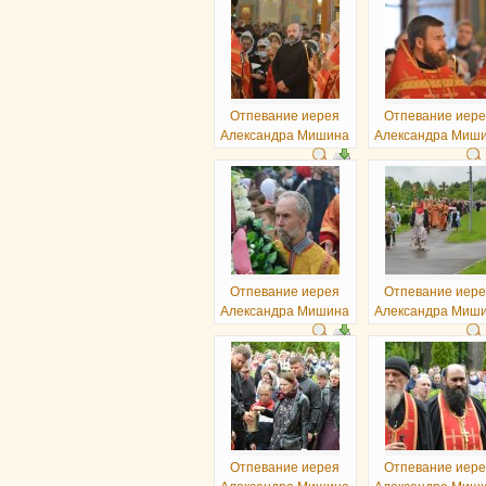
Отпевание иерея
Отпевание иер
Александра Мишина
Александра Миш
Отпевание иерея
Отпевание иер
Александра Мишина
Александра Миш
Отпевание иерея
Отпевание иер