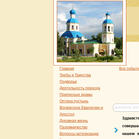
Главная
Все событ
Требы и Таинства
Подворье
Деятельность прихода
Приписные храмы
Оптина пустынь
Воскресное Евангелие и
ДОБАВИТЬ ВО
Апостол
Здравств
Духовная жизнь
соверша
Паломничество
Вопросы катехизации
нашем х