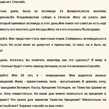
ии нет. Спасибо.
тым днём, была на исповеди 14 февраля,после молебна
вросию.Во Владимирском соборе в 14часов .Могу ли узнать имя
оторый принимал исповедь в этот день.Мне помог его совет,но есть ещё
мость его посетить для беседы.Могу ли я его отыскать?Благодарю.
уйте. Мне предстоит стать крестным отцом. Собираюсь исповедаться и
иться. Но если меня не допустят к причастию, то могу ли я быть на
и?
день. Хотелось бы освятить квартиру, как это сделать? Я живу в
 Сколько будет стоить приход батюшки, если это возможно.Спасибо.
твуйте! Мне 28 лет, я - некрещенная. Мои родители разных
веданий. Мама - православная, папа - мусульманин. В церковь хочу,
праздники Великую Пасху, Крещение Господне, но Таинства Церкви не
ю. Хочу покреститься. На какие дни можно записаться на крещение в
раме? Что нужно для принятия Таинства Крещения? Обязательно ли
естный мне? Заранее спасибо за ваш ответ.