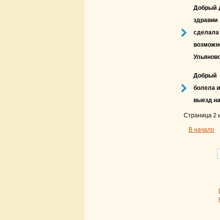
Добрый д
здравии
сделала
возможн
Ульяново
Добрый 
болела и
выезд на
Страница 2 
В начало