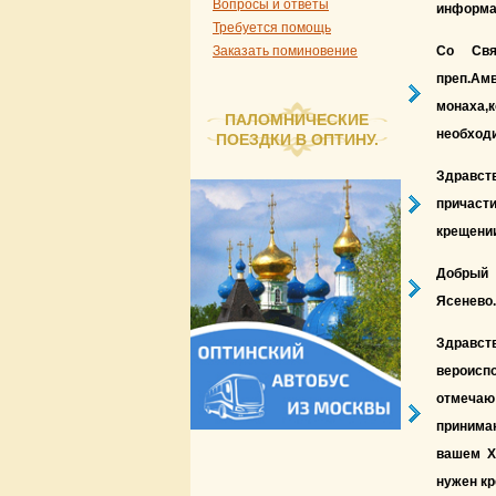
Вопросы и ответы
информац
Требуется помощь
Заказать поминовение
Со Свя
преп.Ам
монаха,к
ПАЛОМНИЧЕСКИЕ
необходи
ПОЕЗДКИ В ОПТИНУ.
Здравств
причаст
крещени
Добрый 
Ясенево.
Здравс
вероиспо
отмечаю 
принима
вашем Х
нужен кр