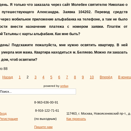
ень. Я только что заказала через сайт Молебен святителю Николаю о
 путешествующего Александра. Заявка 104202. Перевод средств
 через мобильное приложение альфабанка на телефоне, а там не было
ости внести назначение платежа с номером заявки. Платёж от
й Татьяны с карты альфабанк. Как мне быть?
день! Подскажите пожалуйста, мне нужно освятить квартиру. В ней
 умерла моя мама. Квартира находиться м. Беляево. Можно ли заказать
 дом, чтоб освятили?
из 88
Назад
1
2
3
4
5
6
7
8
9
10
Вперёд
В конец
powered by
smfaq
8-963-636-00-91
8-916-122-71-61
Вход
117463, г. Москва, Новоясеневский пр-т., д
Регистрация
(по выходным)
Как проехать
Пишите нам