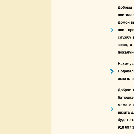
Добрый 
постилас
Домой в
пост пр
службу в
знаю, а
пожалуй
Нахожус
Подавал
окно для
Доброе 
батюшке 
мама с 
визита д
будет ст
918 697 