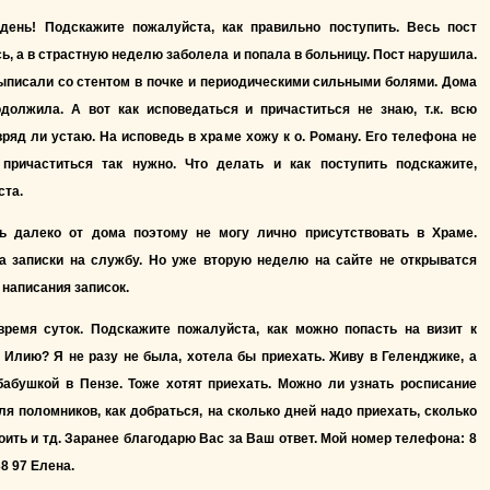
день! Подскажите пожалуйста, как правильно поступить. Весь пост
ь, а в страстную неделю заболела и попала в больницу. Пост нарушила.
ыписали со стентом в почке и периодическими сильными болями. Дома
одолжила. А вот как исповедаться и причаститься не знаю, т.к. всю
ряд ли устаю. На исповедь в храме хожу к о. Роману. Его телефона не
 причаститься так нужно. Что делать и как поступить подскажите,
ста.
ь далеко от дома поэтому не могу лично присутствовать в Храме.
а записки на службу. Но уже вторую неделю на сайте не открыватся
 написания записок.
время суток. Подскажите пожалуйста, как можно попасть на визит к
Илию? Я не разу не была, хотела бы приехать. Живу в Геленджике, а
бабушкой в Пензе. Тоже хотят приехать. Можно ли узнать росписание
ля поломников, как добраться, на сколько дней надо приехать, сколько
оить и тд. Заранее благодарю Вас за Ваш ответ. Мой номер телефона: 8
38 97 Елена.