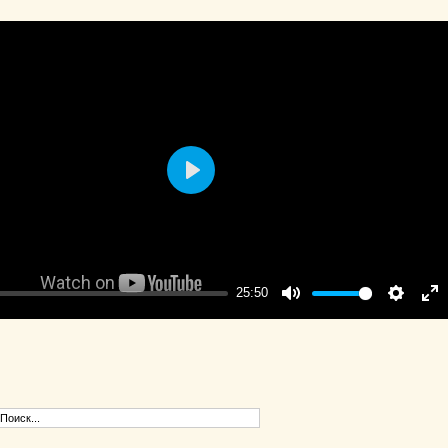
Play
25:50
Mute
Settings
Ent
ful