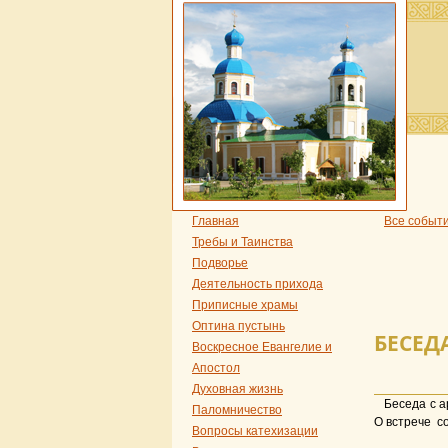
Главная
Все событ
Требы и Таинства
Подворье
Деятельность прихода
Приписные храмы
Оптина пустынь
БЕСЕД
Воскресное Евангелие и
Апостол
Духовная жизнь
Беседа с а
Паломничество
О встрече со
Вопросы катехизации