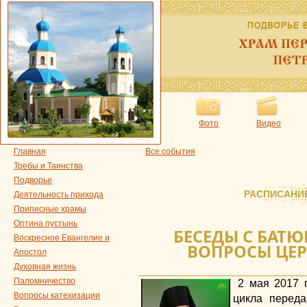
Фото
Видео
Главная
Все события
Требы и Таинства
Подворье
РАСПИСАНИ
Деятельность прихода
Приписные храмы
Оптина пустынь
БЕСЕДЫ С БАТ
Воскресное Евангелие и
ВОПРОСЫ ЦЕ
Апостол
Духовная жизнь
Паломничество
2 мая 2017 
Вопросы катехизации
цикла переда