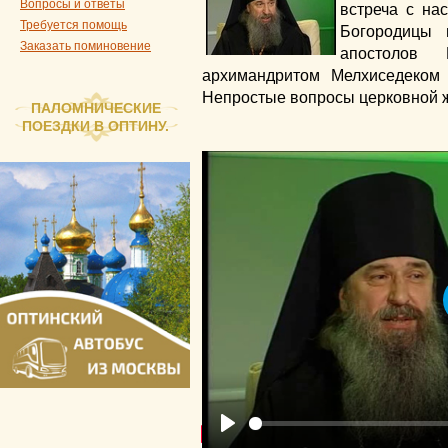
Вопросы и ответы
встреча с на
Требуется помощь
Богородицы 
Заказать поминовение
апостолов
архимандритом Мелхиседеком
Непростые вопросы церковной ж
ПАЛОМНИЧЕСКИЕ
ПОЕЗДКИ В ОПТИНУ.
Play