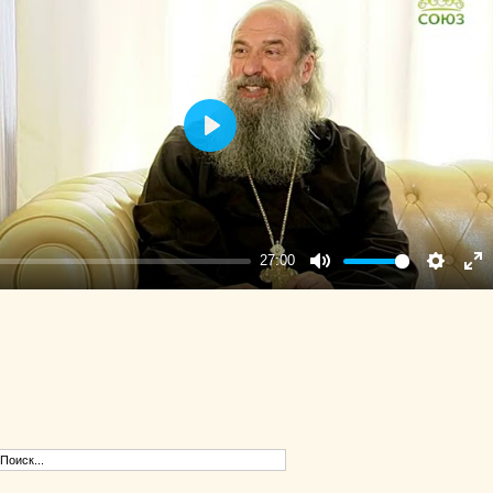
Play
27:00
Mute
Settings
Ent
ful