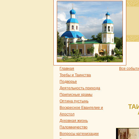
Главная
Все событ
Требы и Таинства
Подворье
Деятельность прихода
Приписные храмы
Оптина пустынь
ТА
Воскресное Евангелие и
Апостол
Духовная жизнь
Паломничество
Вопросы катехизации