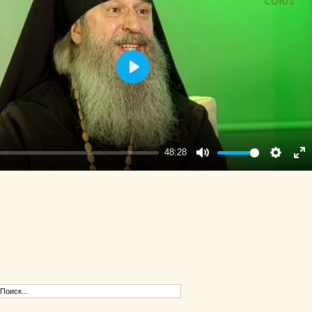
Play
48:28
Mute
Settings
Ent
ful