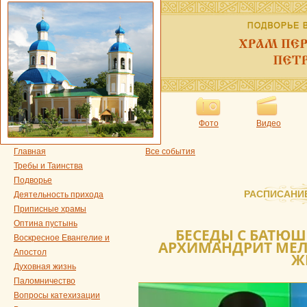
Фото
Видео
Главная
Все события
Требы и Таинства
Подворье
РАСПИСАНИ
Деятельность прихода
Приписные храмы
Оптина пустынь
БЕСЕДЫ С БАТЮШК
Воскресное Евангелие и
АРХИМАНДРИТ МЕЛХ
Апостол
Ж
Духовная жизнь
Паломничество
Вопросы катехизации