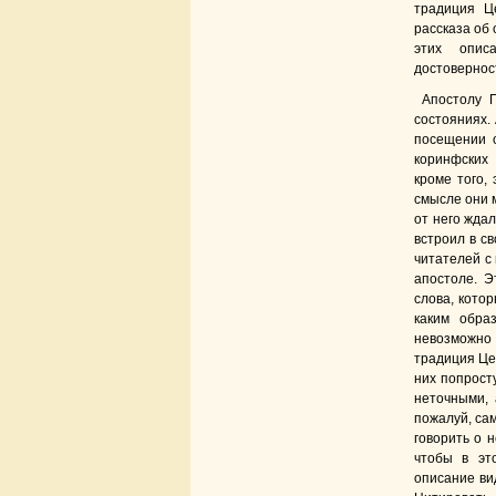
традиция Ц
рассказа об 
этих опис
достовернос
Апостолу 
состояниях. 
посещении о
коринфских 
кроме того,
смысле они 
от него ждал
встроил в св
читателей с
апостоле. Э
слова, котор
каким обра
невозможно 
традиция Це
них попрост
неточными, 
пожалуй, са
говорить о 
чтобы в эт
описание вид