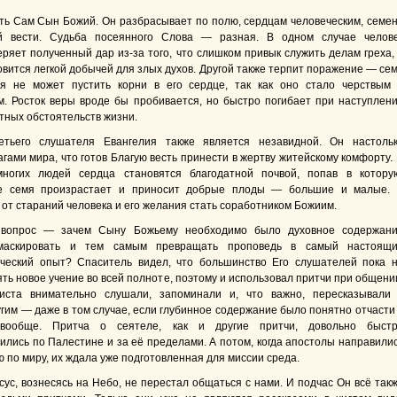
ть Сам Сын Божий. Он разбрасывает по полю, сердцам человеческим, семе
ой вести. Судьба посеянного Слова — разная. В одном случае челов
еряет полученный дар из-за того, что слишком привык служить делам греха,
овится легкой добычей для злых духов. Другой также терпит поражение — се
я не может пустить корни в его сердце, так как оно стало черствым
. Росток веры вроде бы пробивается, но быстро погибает при наступлен
тных обстоятельств жизни.
етьего слушателя Евангелия также является незавидной. Он настоль
гами мира, что готов Благую весть принести в жертву житейскому комфорту.
ногих людей сердца становятся благодатной почвой, попав в котору
ое семя произрастает и приносит добрые плоды — большие и малые.
 от стараний человека и его желания стать соработником Божиим.
 вопрос — зачем Сыну Божьему необходимо было духовное содержан
маскировать и тем самым превращать проповедь в самый настоящ
ческий опыт? Спаситель видел, что большинство Его слушателей пока 
ть новое учение во всей полноте, поэтому и использовал притчи при общени
иста внимательно слушали, запоминали и, что важно, пересказывали
угим — даже в том случае, если глубинное содержание было понятно отчасти
вообще. Притча о сеятеле, как и другие притчи, довольно быст
ились по Палестине и за её пределами. А потом, когда апостолы направили
 по миру, их ждала уже подготовленная для миссии среда.
сус, вознесясь на Небо, не перестал общаться с нами. И подчас Он всё так