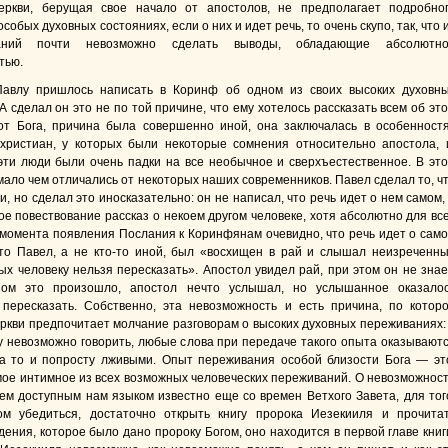
еркви, берущая свое начало от апостолов, не предполагает подробно
особых духовных состояниях, если о них и идет речь, то очень скупо, так, что 
аний почти невозможно сделать выводы, обладающие абсолютн
тью.
Павлу пришлось написать в Коринф об одном из своих высоких духовн
А сделал он это не по той причине, что ему хотелось рассказать всем об эт
т Бога, причина была совершенно иной, она заключалась в особенност
христиан, у которых были некоторые сомнения относительно апостола, 
 эти люди были очень падки на все необычное и сверхъестественное. В эт
мало чем отличались от некоторых наших современников. Павел сделал то, ч
и, но сделал это иносказательно: он не написал, что речь идет о нем самом,
ое повествование рассказ о некоем другом человеке, хотя абсолютно для вс
 момента появления Послания к Коринфянам очевидно, что речь идет о сам
то Павел, а не кто-то иной, был «восхищен в рай и слышал неизреченн
ых человеку нельзя пересказать». Апостол увидел рай, при этом он не знае
зом это произошло, апостол нечто услышал, но услышанное оказало
пересказать. Собственно, эта невозможность и есть причина, по котор
ркви предпочитает молчание разговорам о высоких духовных переживаниях:
у невозможно говорить, любые слова при передаче такого опыта оказывают
а то и попросту лживыми. Опыт переживания особой близости Бога — эт
мое интимное из всех возможных человеческих переживаний. О невозможнос
нем доступным нам языком известно еще со времен Ветхого Завета, для тог
ом убедиться, достаточно открыть книгу пророка Иезекииля и прочита
ения, которое было дано пророку Богом, оно находится в первой главе книг