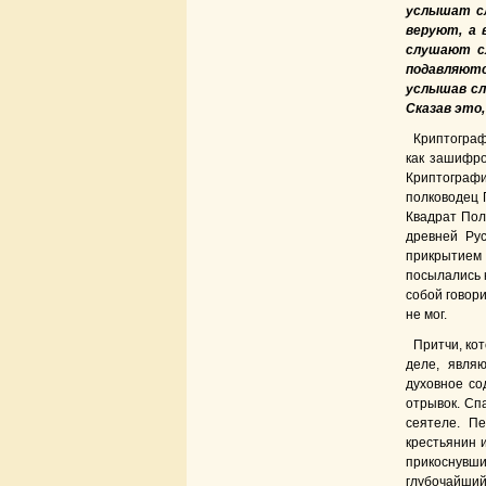
услышат сл
веруют, а 
слушают сл
подавляютс
услышав сл
Сказав это
Криптогра
как зашифро
Криптографи
полководец 
Квадрат Пол
древней Ру
прикрытием
посылались 
собой говор
не мог.
Притчи, ко
деле, явля
духовное со
отрывок. Сп
сеятеле. П
крестьянин 
прикоснувши
глубочайший