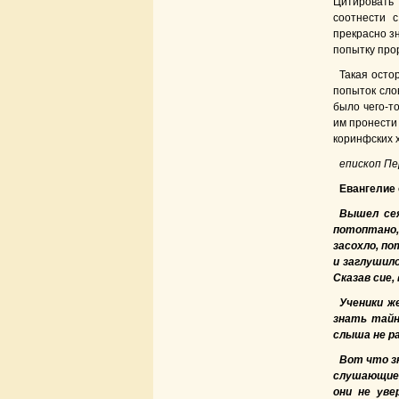
Цитировать 
соотнести 
прекрасно з
попытку про
Такая осто
попыток сло
было чего-т
им пронести 
коринфских 
епископ Пе
Евангелие о
Вышел сея
потоптано,
засохло, по
и заглушило
Сказав сие
Ученики ж
знать тайн
слыша не р
Вот что з
слушающие,
они не уве