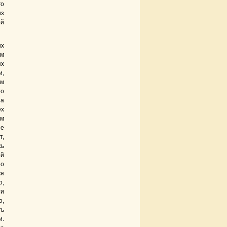
го
из
ой
ых
ом
ях
и,
ом
то
 а
ех
ом
ые
т,
сь
ой
 о
ся
о,
ти
о,
ть
и.