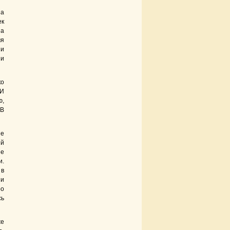
на
ек
 а
мя
 и
ии
ко
 И
ю,
 В
ие
ий
не
и.
 в
 и
ро
сь
же