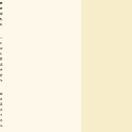
ем
ые
ми
е,
и.
 —
и.
 и
и.
 В
од
ни
ду
ть
ом
ое
ий
 о
ет
Но
ть