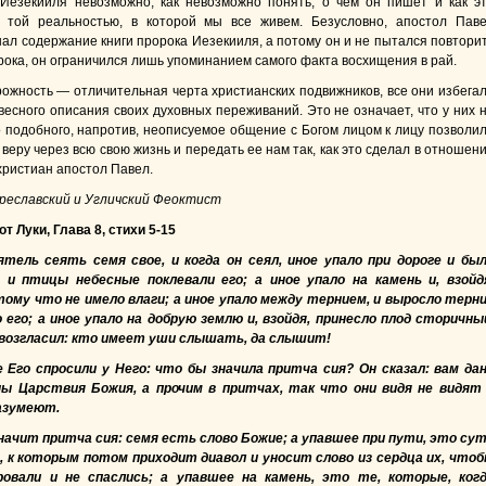
Иезекииля невозможно, как невозможно понять, о чем он пишет и как э
с той реальностью, в которой мы все живем. Безусловно, апостол Пав
нал содержание книги пророка Иезекииля, а потому он и не пытался повтори
рока, он ограничился лишь упоминанием самого факта восхищения в рай.
рожность — отличительная черта христианских подвижников, все они избега
весного описания своих духовных переживаний. Это не означает, что у них 
о подобного, напротив, неописуемое общение с Богом лицом к лицу позволи
веру через всю свою жизнь и передать ее нам так, как это сделал в отношен
христиан апостол Павел.
реславский и Угличский Феоктист
т Луки, Глава 8, стихи 5-15
тель сеять семя свое, и когда он сеял, иное упало при дороге и бы
 и птицы небесные поклевали его; а иное упало на камень и, взойд
тому что не имело влаги; а иное упало между тернием, и выросло терн
 его; а иное упало на добрую землю и, взойдя, принесло плод сторичны
, возгласил: кто имеет уши слышать, да слышит!
е Его спросили у Него: что бы значила притча сия? Он сказал: вам да
ы Царствия Божия, а прочим в притчах, так что они видя не видят
азумеют.
начит притча сия: семя есть слово Божие; а упавшее при пути, это су
 к которым потом приходит диавол и уносит слово из сердца их, что
ровали и не спаслись; а упавшее на камень, это те, которые, ког