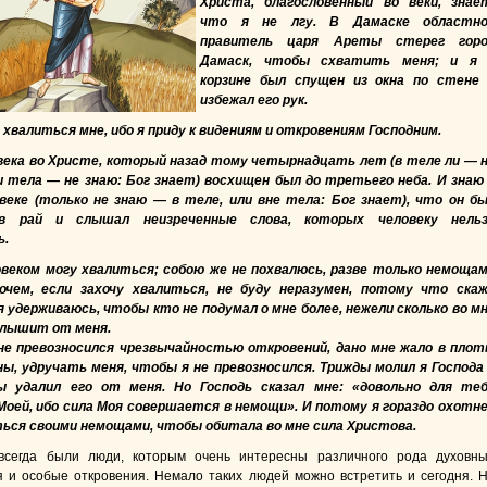
Христа, благословенный во веки, знае
что я не лгу. В Дамаске областно
правитель царя Ареты стерег горо
Дамаск, чтобы схватить меня; и я 
корзине был спущен из окна по стене
избежал его рук.
 хвалиться мне, ибо я приду к видениям и откровениям Господним.
века во Христе, который назад тому четырнадцать лет (в теле ли — 
и тела — не знаю: Бог знает) восхищен был до третьего неба. И знаю
веке (только не знаю — в теле, или вне тела: Бог знает), что он б
в рай и слышал неизреченные слова, которых человеку нель
ь.
овеком могу хвалиться; собою же не похвалюсь, разве только немоща
очем, если захочу хвалиться, не буду неразумен, потому что ска
я удерживаюсь, чтобы кто не подумал о мне более, нежели сколько во м
слышит от меня.
не превозносился чрезвычайностью откровений, дано мне жало в плот
ы, удручать меня, чтобы я не превозносился. Трижды молил я Господа
 удалил его от меня. Но Господь сказал мне: «довольно для те
Моей, ибо сила Моя совершается в немощи». И потому я гораздо охотн
ться своими немощами, чтобы обитала во мне сила Христова.
всегда были люди, которым очень интересны различного рода духовн
 и особые откровения. Немало таких людей можно встретить и сегодня. 