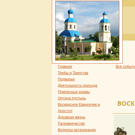
Главная
Все событ
Требы и Таинства
Подворье
Деятельность прихода
Приписные храмы
Оптина пустынь
ВОСК
Воскресное Евангелие и
Апостол
Духовная жизнь
Паломничество
Вопросы катехизации