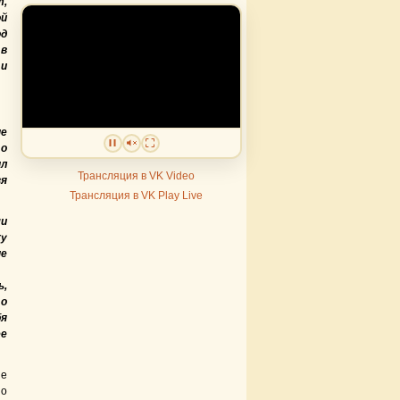
т,
й
д
в
 и
не
 о
ыл
Трансляция в VK Video
зя
Трансляция в VK Play Live
ми
жу
не
ь,
 о
бя
ее
ые
Но