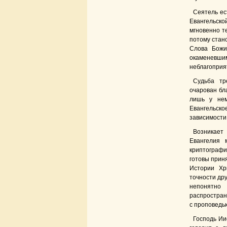
Сеятель ес
Евангельск
мгновенно т
потому стан
Слова Божи
окаменевшим
неблагоприя
Судьба тр
очарован бла
лишь у нем
Евангельск
зависимости
Возникает
Евангелия 
криптографи
готовы приня
Истории Хр
точности др
непонятно 
распростран
с проповедью
Господь Ии