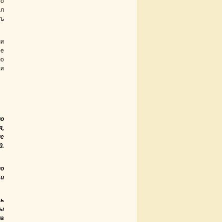
то
ел
ть
ли
не
ло
ии
ло
я,
ие
й.
но
 и
ть
бы
да