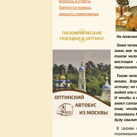
Вопросы и ответы
Требуется помощь
Заказать поминовение
ПАЛОМНИЧЕСКИЕ
Не полезно
ПОЕЗДКИ В ОПТИНУ.
Знаю чело
знаю, вне л
таком чело
восхищен 
пересказат
Таким чел
моими. Впр
истину; но 
видит или 
И чтобы я 
ангел сатан
том, чтобы
благодати 
буду хвали
В Церкви 
переживания