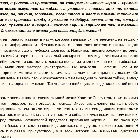
ово, с радостью принимают, но которые не имеют корня, и времен
во время искушения отпадают; а упавшее в терние, это те, котор
ово, но, отходя, заботами, богатством и наслаждениями житейски
я и не приносят плода; а упавшее на добрую землю, это те, которы
ово, хранят его в добром и чистом сердце и приносят плод в терпени
, Он возгласил: кто имеет уши слышать, да слышит!
фией принято называть науку, которая занимается интереснейшей вещью
вать информацию и обезопасить её от прочтения нежелательными лицам
я возникла еще в глубокой древности. Например, древнегреческий историк
Полибий изобрел так называемый «квадрат» — таблицу с буквами и цифрам
ибия служил и системой кодировки посланий, и ключом для их дешифровки.
си были свои мастера криптографии. Их называли — офени. Офени п
 торговли мелким товаром занимались самым настоящим шпионажем. О
князьями в земли своих конкурентов и там выведывали разные тайны, а меж
или на специальном языке. Так что сторонний слушатель диалог офеней поня
торые рассказывал в течение земной жизни Христос Спаситель, тоже, на сам
ются примером криптографии. Господь Иисус умышленно прятал глубок
держание за бытовыми образами. Взять хотя бы сегодняшний евангельск
аситель в нем рассказывает ученикам и собравшемуся вокруг народу притчу
еред глазами слушателей предстает привычная картина — по полю ид
и разбрасывает семена пшеницы или какого-то другого злакового растения. 
сь к образам, присутствующим в этой истории, мы начинаем чувствова
 смысл.