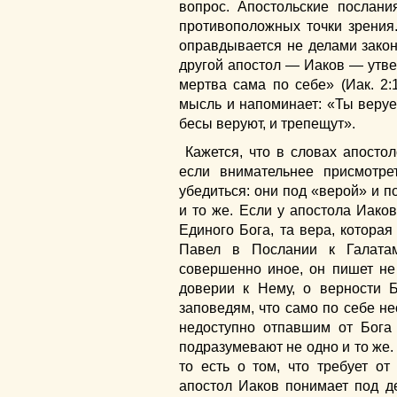
вопрос. Апостольские послани
противоположных точки зрения.
оправдывается не делами закон
другой апостол — Иаков — утвер
мертва сама по себе» (Иак. 2:
мысль и напоминает: «Ты веруе
бесы веруют, и трепещут».
Кажется, что в словах апосто
если внимательнее присмотрет
убедиться: они под «верой» и 
и то же. Если у апостола Иако
Единого Бога, та вера, которая
Павел в Послании к Галата
совершенно иное, он пишет не
доверии к Нему, о верности Б
заповедям, что само по себе н
недоступно отпавшим от Бога
подразумевают не одно и то же.
то есть о том, что требует от
апостол Иаков понимает под д