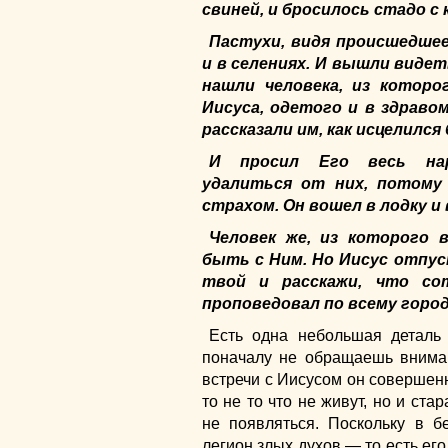
свиней, и бросилось стадо с
Пастухи, видя происшедшее,
и в селениях. И вышли видет
нашли человека, из которо
Иисуса, одетого и в здраво
рассказали им, как исцелился
И просил Его весь нар
удалиться от них, потому
страхом. Он вошел в лодку и
Человек же, из которого 
быть с Ним. Но Иисус отпус
твой и расскажи, что со
проповедовал по всему город
Есть одна небольшая деталь
поначалу не обращаешь внима
встречи с Иисусом он совершенн
то не то что не живут, но и ста
не появляться. Поскольку в 
легион злых духов — то есть ег