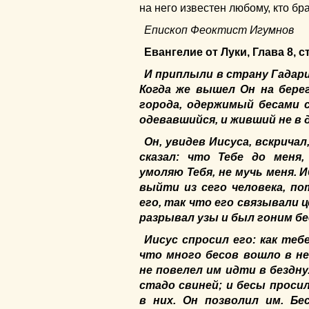
на него известен любому, кто бр
Епископ Феоктист Игумнов
Евангелие от Луки, Глава 8, с
И приплыли в страну Гадар
Когда же вышел Он на бере
города, одержимый бесами с
одевавшийся, и живший не в д
Он, увидев Иисуса, вскрича
сказал: что Тебе до меня
умоляю Тебя, не мучь меня. 
выйти из сего человека, п
его, так что его связывали ц
разрывал узы и был гоним б
Иисус спросил его: как теб
что много бесов вошло в не
не повелел им идти в бездну
стадо свиней; и бесы проси
в них. Он позволил им. Бе