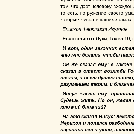
том, что дает человеку вхожден
то есть, погружение своего ум
которые звучат в наших храмах 
Епископ Феоктист Игумнов
Евангелие от Луки, Глава 10, 
И вот, один законник встал
что мне делать, чтобы насл
Он же сказал ему: в закон
сказал в ответ: возлюби Г
твоим, и всею душею твоею,
разумением твоим, и ближнег
Иисус сказал ему: правиль
будешь жить. Но он, желая 
кто мой ближний?
На это сказал Иисус: некот
Иерихон и попался разбойник
изранили его и ушли, остави