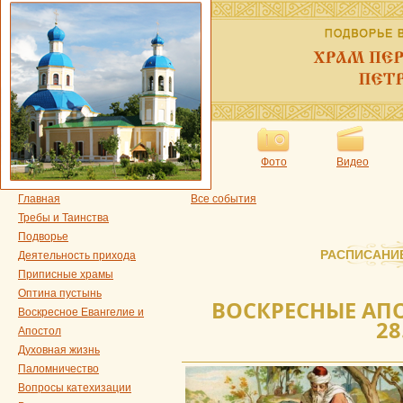
Фото
Видео
Главная
Все события
Требы и Таинства
Подворье
РАСПИСАНИ
Деятельность прихода
Приписные храмы
Оптина пустынь
ВОСКРЕСНЫЕ АПО
Воскресное Евангелие и
28
Апостол
Духовная жизнь
Паломничество
Вопросы катехизации