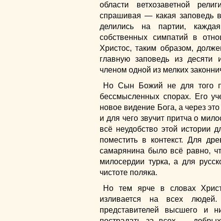
области ветхозаветной рели
спрашивая — какая заповедь в
делились на партии, кажда
собственных симпатий в отно
Христос, таким образом, долж
главную заповедь из десяти 
членом одной из мелких законни
Но Сын Божий не для того п
бессмысленных спорах. Его у
новое видение Бога, а через это
и для чего звучит притча о мил
всё неудобство этой истории д
поместить в контекст. Для др
самарянина было всё равно, чт
милосердии турка, а для русск
чистоте поляка.
Но тем ярче в словах Христ
изливается на всех людей.
представителей высшего и 
пострадать за всех — добры