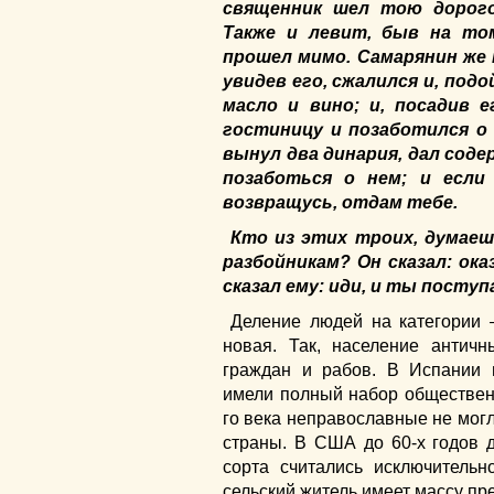
священник шел тою дорого
Также и левит, быв на то
прошел мимо. Самарянин же н
увидев его, сжалился и, подо
масло и вино; и, посадив е
гостиницу и позаботился о 
вынул два динария, дал сод
позаботься о нем; и если 
возвращусь, отдам тебе.
Кто из этих троих, думае
разбойникам? Он сказал: ок
сказал ему: иди, и ты поступ
Деление людей на категории
новая. Так, население антич
граждан и рабов. В Испании 
имели полный набор обществен
го века неправославные не мог
страны. В США до 60-х годов 
сорта считались исключитель
сельский житель имеет массу пр