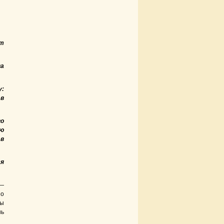
ет
га
у:
 в
го
ую
 в
ся
 —
но
ты
шь