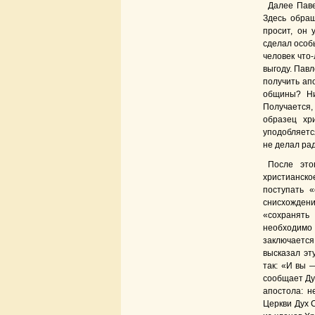
Далее Паве
Здесь обращ
просит, он 
сделал особы
человек что-
выгоду. Пав
получить ап
общины? Ни
Получается,
образец хр
уподобляетс
не делал рад
После это
христианск
поступать 
снисхождени
«сохранять
необходимо
заключается
высказал эт
так: «И вы 
сообщает Дух
апостола: н
Церкви Дух С