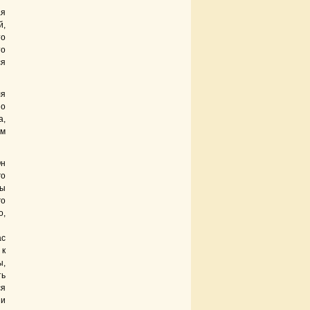
ая
й,
то
то
ся
ля
но
а,
ем
Он
го
бы
го
о,
ас
 к
ы,
ть
ся
 и