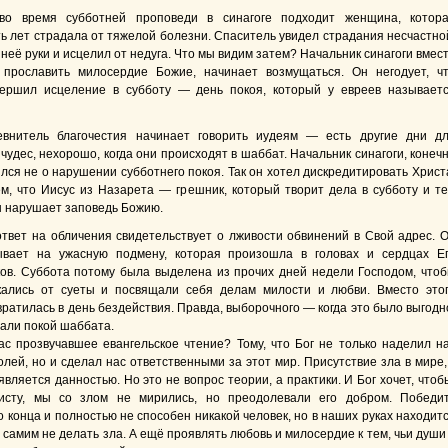
во время субботней проповеди в синагоге подходит женщина, котор
ь лет страдала от тяжелой болезни. Спаситель увидел страдания несчастно
неё руки и исцелил от недуга. Что мы видим затем? Начальник синагоги вмес
 прославить милосердие Божие, начинает возмущаться. Он негодует, ч
вершил исцеление в субботу — день покоя, который у евреев называет
внитель благочестия начинает говорить иудеям — есть другие дни д
удес, нехорошо, когда они происходят в шаббат. Начальник синагоги, конеч
лся не о нарушении субботнего покоя. Так он хотел дискредитировать Христ
ем, что Иисус из Назарета — грешник, который творит дела в субботу и т
 нарушает заповедь Божию.
ответ на обличения свидетельствует о лживости обвинений в Свой адрес. 
ывает на ужасную подмену, которая произошла в головах и сердцах Е
ов. Суббота потому была выделена из прочих дней недели Господом, что
кались от суеты и посвящали себя делам милости и любви. Вместо это
ратилась в день бездействия. Правда, выборочного — когда это было выгодн
али покой шаббата.
ас прозвучавшее евангельское чтение? Тому, что Бог не только наделил н
лей, но и сделал нас ответственными за этот мир. Присутствие зла в мире,
вляется данностью. Но это не вопрос теории, а практики. И Бог хочет, чтоб
исту, мы со злом не мирились, но преодолевали его добром. Победи
 конца и полностью не способен никакой человек, но в наших руках находит
самим не делать зла. А ещё проявлять любовь и милосердие к тем, чьи души