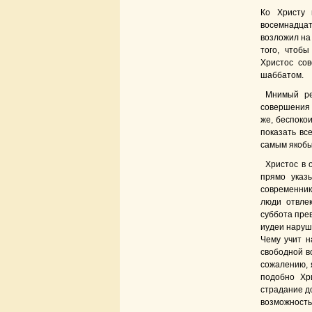
Ко Христу 
восемнадцат
возложил на 
того, чтобы
Христос со
шаббатом.
Мнимый ре
совершения ч
же, беспокои
показать вс
самым якобы
Христос в 
прямо указ
современник
люди отвле
суббота прев
иудеи наруш
Чему учит н
свободной во
сожалению, я
подобно Хр
страдание до
возможность 