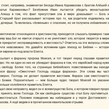
о стоит, например, знаменитая беседа Ивана Карамазова с братом Алёшей 
атья Карамазовы»? Безбожник Иван пытается убедить монастырско
 Алешу в том, что факт присутствия зла в мире доказывает — Бога 
 Старший брат рассказывает историю про то, как родители издевались н
 дочерью. Та молилась «боженьке» о спасении, но не получила избавления 
скептически относящихся к христианству, приходится слышать примерно так
ему ваш Бог не явится открыто и не уничтожит зло, которое творится в мир
е прекратит несправедливость и жестокость? Ответить на эти вопросы слож
очти невозможно. Но давайте вспомним один эпизод из Библии — истор
я евреев из-под власти Египта.
сылает к фараону пророка Моисея, и тот творит перед глазами правите
дес. Но ни одно из них не убеждает фараона в том, что еврейский народ нуж
а свободу. Более того, на страницах библейского повествования мы наход
юся фразу: «Ожесточил Господь сердце фараона». Эти слова мы час
верно. Господь не делает правителя жестоким. Фараон сам ожесточаетс
я Божии. Поразительно — чем больше чудес творил Моисей по указан
больше озлоблялся правитель Египта.
л свою неправоту, видел он и всемогущество Бога, о котором говорил проро
 принять волю Господа. Он как свободное существо стал Богу противиться
жесточаться. Похожее поведение мы наблюдаем и у героя Достоевского
азова. А ещё видим и в прочитанном евангельском отрывке.