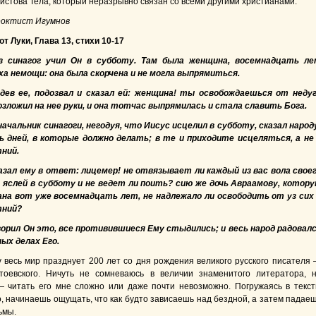
ристова Тела, который неразрывно связан со всеми другими христианами.
еоктист Игумнов
т Луки, Глава 13, стихи 10-17
з синагог учил Он в субботу. Там была женщина, восемнадцать л
а немощи: она была скорчена и не могла выпрямиться.
идев ее, подозвал и сказал ей: женщина! ты освобождаешься от неду
озложил на нее руки, и она тотчас выпрямилась и стала славить Бога.
ачальник синагоги, негодуя, что Иисус исцелил в субботу, сказал народ
 дней, в которые должно делать; в те и приходите исцеляться, а не
тний.
азал ему в ответ: лицемер! не отвязывает ли каждый из вас вола свое
 яслей в субботу и не ведет ли поить? сию же дочь Авраамову, котор
ана вот уже восемнадцать лет, не надлежало ли освободить от уз сих
тний?
ворил Он это, все противившиеся Ему стыдились; и весь народ радовал
ных делах Его.
у весь мир празднует 200 лет со дня рождения великого русского писателя
тоевского. Ничуть не сомневаюсь в величии знаменитого литератора, 
 читать его мне сложно или даже почти невозможно. Погружаясь в текс
о, начинаешь ощущать, что как будто зависаешь над бездной, а затем падае
ьмы.