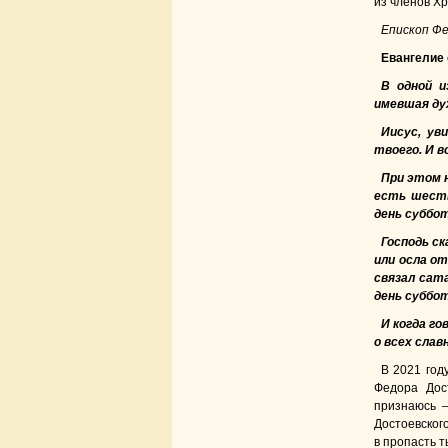
из членов Х
Епископ Ф
Евангелие о
В одной и
имевшая дух
Иисус, ув
твоего. И в
При этом н
есть шесть
день суббо
Господь ск
или осла от
связал сат
день суббо
И когда го
о всех слав
В 2021 год
Федора Дос
признаюсь —
Достоевског
в пропасть т