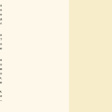
из
го
не
ад
от
ие
е?
но
ию
ля
но
им
то
я,
ию
к,
 и
 —