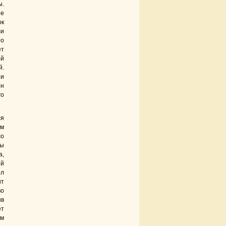
ы.
не
ок
ли
то
ет
ой
й.
 и
он
го
ся
ём
со
бы
а,
ий
ол
ит
во
ыв
ет
им