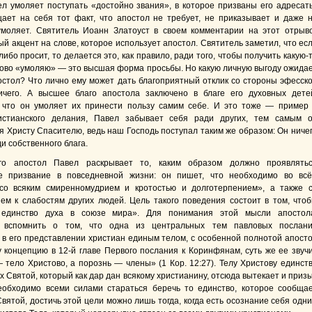
л умоляет поступать «достойно звания», в которое призваны его адресат
ает на себя тот факт, что апостол не требует, не приказывает и даже 
умоляет. Святитель Иоанн Златоуст в своем комментарии на этот отрыв
й акцент на слове, которое использует апостол. Святитель заметил, что ес
либо просит, то делается это, как правило, ради того, чтобы получить какую-
лово «умоляю» — это высшая форма просьбы. Но какую личную выгоду ожида
остол? Что лично ему может дать благоприятный отклик со стороны эфесск
чего. А высшее благо апостола заключено в благе его духовных дете
 что он умоляет их принести пользу самим себе. И это тоже — пример
истианского делания, Павел забывает себя ради других, тем самым 
я Христу Спасителю, ведь наш Господь поступал таким же образом: Он ниче
и собственного блага.
го апостол Павел раскрывает то, каким образом должно проявлять
ое призвание в повседневной жизни: он пишет, что необходимо во вс
«со всяким смиренномудрием и кротостью и долготерпением», а также 
ем к слабостям других людей. Цель такого поведения состоит в том, что
 единство духа в союзе мира». Для понимания этой мысли апостол
 вспомнить о том, что одна из центральных тем павловых послан
 в его представлении христиан единым телом, с особенной полнотой апост
у концепцию в 12-й главе Первого послания к Коринфянам, суть же ее звуч
— тело Христово, а порознь — члены» (1 Кор. 12:27). Телу Христову единст
 Святой, который как дар дан всякому христианину, отсюда вытекает и приз
еобходимо всеми силами стараться беречь то единство, которое сообща
вятой, достичь этой цели можно лишь тогда, когда есть осознание себя одн