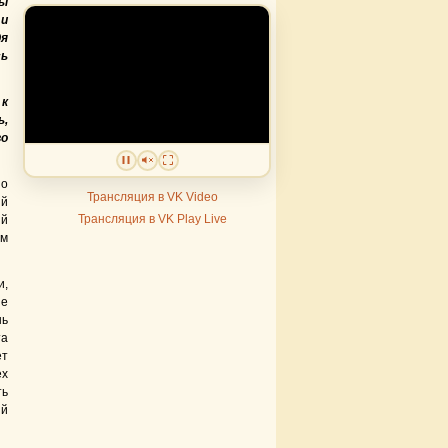
вы
 и
дя
ь
 к
ь,
во
по
Трансляция в VK Video
ий
Трансляция в VK Play Live
ый
ом
и,
ие
нь
та
ет
ех
ть
ый