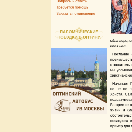
Вопросы и ответы
Требуется помощь
Заказать поминовение
ПАЛОМНИЧЕСКИЕ
ПОЕЗДКИ В ОПТИНУ.
одна вера, 
всех нас.
Послание 
преимущест
относительно
мы услышали
христианска
Начинает П
но не по п
Христа. Сам
подразумева
Воскресшего.
жизни и бл
обстоятель
последовате
пример для 