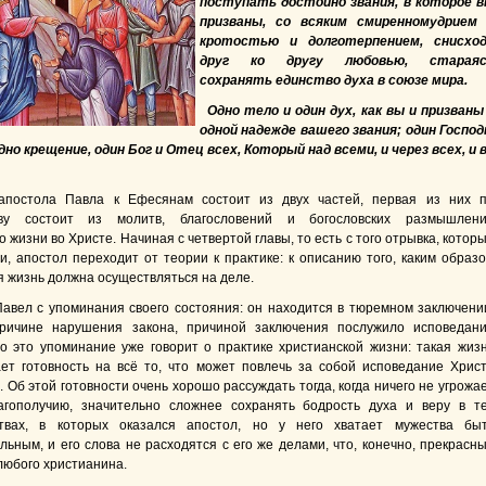
поступать достойно звания, в которое 
призваны, со всяким смиренномудрием
кротостью и долготерпением, снисхо
друг ко другу любовью, стараяс
сохранять единство духа в союзе мира.
Одно тело и один дух, как вы и призваны
одной надежде вашего звания; один Господ
одно крещение, один Бог и Отец всех, Который над всеми, и через всех, и 
апостола Павла к Ефесянам состоит из двух частей, первая из них 
ву состоит из молитв, благословений и богословских размышлен
 жизни во Христе. Начиная с четвертой главы, то есть с того отрывка, котор
, апостол переходит от теории к практике: к описанию того, каким образ
я жизнь должна осуществляться на деле.
авел с упоминания своего состояния: он находится в тюремном заключени
ричине нарушения закона, причиной заключения послужило исповедан
о это упоминание уже говорит о практике христианской жизни: такая жиз
ет готовность на всё то, что может повлечь за собой исповедание Хрис
 Об этой готовности очень хорошо рассуждать тогда, когда ничего не угрожа
агополучию, значительно сложнее сохранять бодрость духа и веру в т
ствах, в которых оказался апостол, но у него хватает мужества бы
льным, и его слова не расходятся с его же делами, что, конечно, прекрасн
любого христианина.