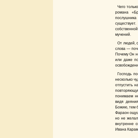
Чего тольк
романа «Бр
послушника
существует.
собственной
мучений.
От людей, 
слова — поч
Почему Он н
или даже п
освобождени
Господь по
несколько чу
отпустить н
повторяющу
понимаем не
видя деяни
Божию, тем 
Фараон ощуща
но не желал
внутренне о
Ивана Карам