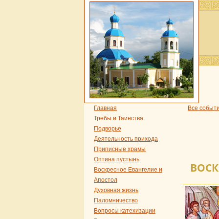
Главная
Все событ
Требы и Таинства
Подворье
Деятельность прихода
Приписные храмы
Оптина пустынь
ВОСК
Воскресное Евангелие и
Апостол
Духовная жизнь
Паломничество
Вопросы катехизации