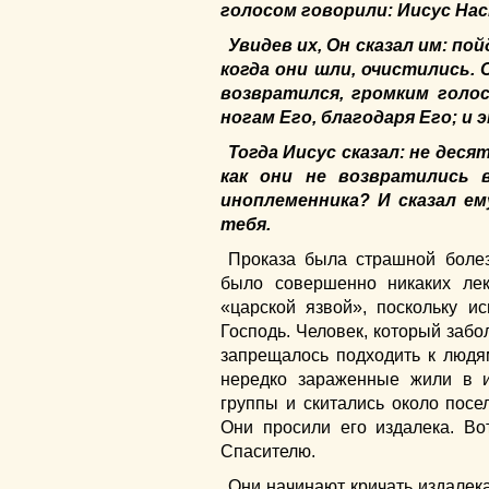
голосом говорили: Иисус Нас
Увидев их, Он сказал им: п
когда они шли, очистились. О
возвратился, громким голос
ногам Его, благодаря Его; и
Тогда Иисус сказал: не дес
как они не возвратились в
иноплеменника? И сказал ем
тебя.
Проказа была страшной боле
было совершенно никаких ле
«царской язвой», поскольку и
Господь. Человек, который забо
запрещалось подходить к людя
нередко зараженные жили в и
группы и скитались около посе
Они просили его издалека. Во
Спасителю.
Они начинают кричать издалека