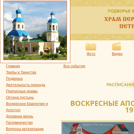
Фото
Видео
Главная
Все события
Требы и Таинства
Подворье
РАСПИСАНИ
Деятельность прихода
Приписные храмы
Оптина пустынь
ВОСКРЕСНЫЕ АПО
Воскресное Евангелие и
19
Апостол
Духовная жизнь
Паломничество
Вопросы катехизации