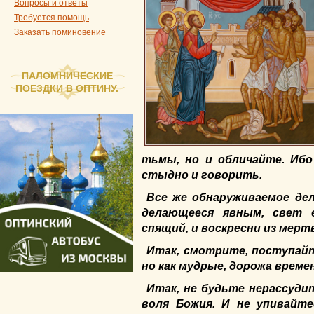
Вопросы и ответы
Требуется помощь
Заказать поминовение
ПАЛОМНИЧЕСКИЕ
ПОЕЗДКИ В ОПТИНУ.
тьмы, но и обличайте. Ибо
стыдно и говорить.
Все же обнаруживаемое дел
делающееся явным, свет е
спящий, и воскресни из мерт
Итак, смотрите, поступайт
но как мудрые, дорожа време
Итак, не будьте нерассуди
воля Божия. И не упивайт