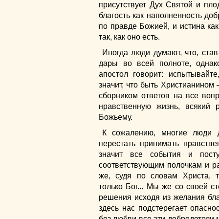
присутствует Дух Святой и пло
благость как наполненность доб
по правде Божией, и истина как
так, как оно есть.
Иногда люди думают, что, став
дары во всей полноте, однако
апостол говорит: испытывайте
значит, что быть Христианином 
сборником ответов на все воп
нравственную жизнь, всякий р
Божьему.
К сожалению, многие люди д
перестать принимать нравстве
значит все события и пост
соответствующим полочкам и ра
же, судя по словам Христа, 
только Бог... Мы же со своей 
решения исходя из желания бла
здесь нас подстерегает опаснос
без любви все эти добродетели 