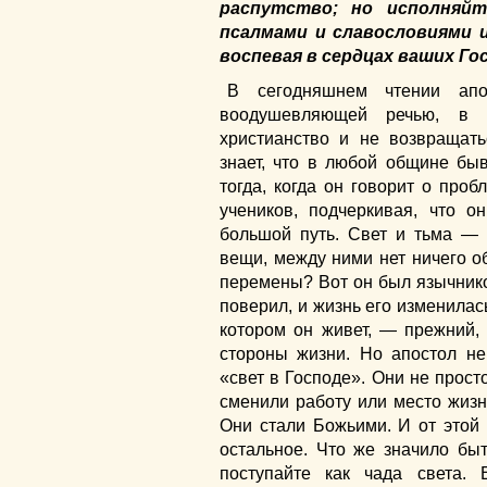
распутство; но исполняйт
псалмами и славословиями 
воспевая в сердцах ваших Го
В сегодняшнем чтении ап
воодушевляющей речью, в 
христианство и не возвращат
знает, что в любой общине бы
тогда, когда он говорит о про
учеников, подчеркивая, что о
большой путь. Свет и тьма —
вещи, между ними нет ничего о
перемены? Вот он был язычнико
поверил, и жизнь его изменилась
котором он живет, — прежний, 
стороны жизни. Но апостол не
«свет в Господе». Они не прост
сменили работу или место жизн
Они стали Божьими. И от этой
остальное. Что же значило быт
поступайте как чада света.