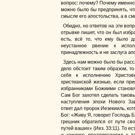
вопрос: почему? Почему именно 
можно было бы предпринять, что
смысле его апостольства, а в см
Обидно, но ответов на эти воп
отрывке пишет, что он был избр
есть, всё то, что ему было д
неустанное рвение к исп
принадлежность и не заслуга ап
Здесь нам можно было бы рассл
дело обстоит таким образом, то
себя к исполнению Христов
христианской жизнью, если при
избранниками Божиими становятс
Сам Бог захотел сделать таков
наступления эпохи Нового З
ответ дал пророк Иезекииль, кот
Бог: «Живу Я, говорит Господь Б
грешник обратился от пути св
путей ваших» (Иез. 33:11). То ес
и каждого предопределил к т