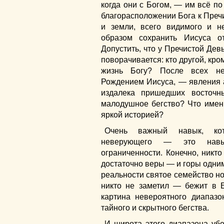
когда они с Богом, — им всё по
благорасположении Бога к Преч
и земли, всего видимого и н
образом сохранить Иисуса о
Допустить, что у Пречистой Де
поворачивается: кто другой, кро
жизнь Богу? После всех не
Рождением Иисуса, — явления а
издалека пришедших восточ
малодушное бегство? Что именн
яркой историей?
Очень важный навык, кот
неверующего — это навы
ограниченности. Конечно, никто 
достаточно веры — и горы одни
реальности святое семейство н
никто не заметил — бежит в Е
картина невероятного диапаз
тайного и скрытного бегства.
И широта этого диапазона уб