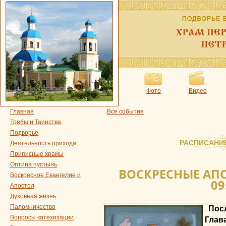
Фото
Видео
Главная
Все события
Требы и Таинства
Подворье
РАСПИСАНИ
Деятельность прихода
Приписные храмы
Оптина пустынь
ВОСКРЕСНЫЕ АПО
Воскресное Евангелие и
09
Апостол
Духовная жизнь
Паломничество
Пос
Вопросы катехизации
Глава