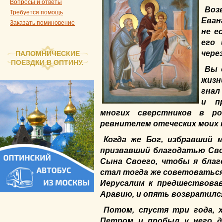
Вопросы и ответы
Во
Требуется помощь
Еван
Заказать поминовение
не е
его 
чере
ПАЛОМНИЧЕСКИЕ
ПОЕЗДКИ В ОПТИНУ.
Вы 
жизн
гнал
и п
многих сверстников в ро
ревнителем отеческих моих 
Когда же Бог, избравший
призвавший благодатью Сво
Сына Своего, чтобы я благ
стал тогда же советоваться
Иерусалим к предшествова
Аравию, и опять возвратился
Потом, спустя три года, 
Петром и пробыл у него д