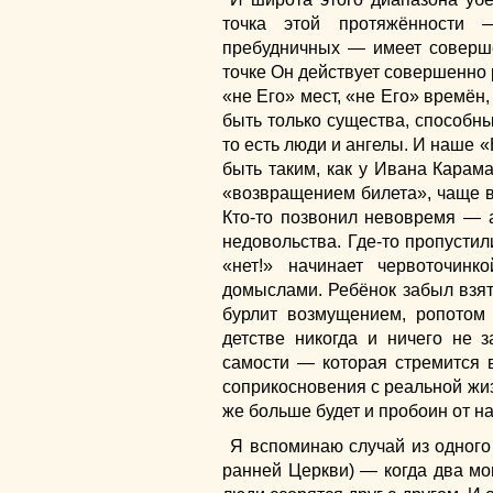
точка этой протяжённости 
пребудничных — имеет соверш
точке Он действует совершенно 
«не Его» мест, «не Его» времён,
быть только существа, способн
то есть люди и ангелы. И наше 
быть таким, как у Ивана Кара
«возвращением билета», чаще в
Кто-то позвонил невовремя — 
недовольства. Где-то пропусти
«нет!» начинает червоточин
домыслами. Ребёнок забыл взят
бурлит возмущением, ропотом
детстве никогда и ничего не 
самости — которая стремится 
соприкосновения с реальной жиз
же больше будет и пробоин от н
Я вспоминаю случай из одного
ранней Церкви) — когда два мон