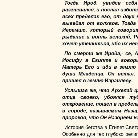
Тогда Ирод, увидев себ
разгневался, и послал избит
всех пределах его, от двух
выведал от волхвов. Тогда
Иеремию, который говорит
рыдание и вопль великий; Р
хочет утешиться, ибо их нет
По смерти же Ирода,- се, 
Иосифу в Египте и говори
Матерь Его и иди в землю 
души Младенца. Он встал,
пришел в землю Израилеву.
Услышав же, что Архелай ц
отца своего, убоялся ту
откровение, пошел в пределы
в городе, называемом Наза
пророков, что Он Назореем н
История бегства в Египет Свят
Особенно для тех глубоко рели