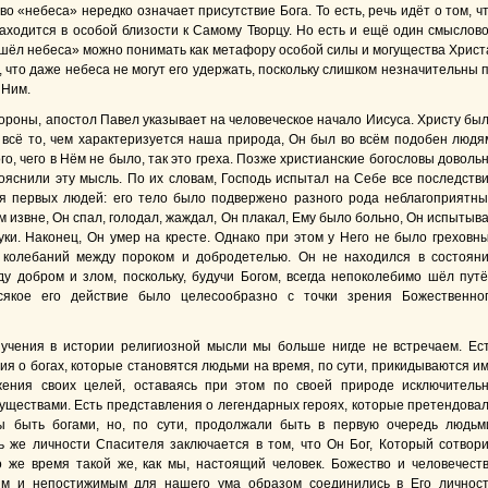
о «небеса» нередко означает присутствие Бога. То есть, речь идёт о том, ч
аходится в особой близости к Самому Творцу. Но есть и ещё один смыслов
шёл небеса» можно понимать как метафору особой силы и могущества Христ
, что даже небеса не могут его удержать, поскольку слишком незначительны 
 Ним.
тороны, апостол Павел указывает на человеческое начало Иисуса. Христу бы
 всё то, чем характеризуется наша природа, Он был во всём подобен людя
о, чего в Нём не было, так это греха. Позже христианские богословы доволь
ояснили эту мысль. По их словам, Господь испытал на Себе все последств
я первых людей: его тело было подвержено разного рода неблагоприятн
 извне, Он спал, голодал, жаждал, Он плакал, Ему было больно, Он испытыв
ки. Наконец, Он умер на кресте. Однако при этом у Него не было греховн
 колебаний между пороком и добродетелью. Он не находился в состоян
у добром и злом, поскольку, будучи Богом, всегда непоколебимо шёл пут
Всякое его действие было целесообразно с точки зрения Божественно
учения в истории религиозной мысли мы больше нигде не встречаем. Ес
ия о богах, которые становятся людьми на время, по сути, прикидываются и
жения своих целей, оставаясь при этом по своей природе исключитель
уществами. Есть представления о легендарных героях, которые претендова
ы быть богами, но, по сути, продолжали быть в первую очередь людьм
ь же личности Спасителя заключается в том, что Он Бог, Который сотвор
о же время такой же, как мы, настоящий человек. Божество и человечест
ым и непостижимым для нашего ума образом соединились в Его личнос