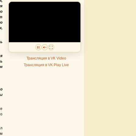
я,
я
о
т
о
м,
ть
ся
Трансляция в VK Video
ть
Трансляция в VK Play Live
он
то
Ты
ые
 о
ёл
ом