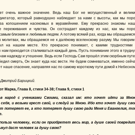
ет очень важное значение. Ведь наш Бог не могущественный и велик
диктатор, который равнодушно наблюдает за нами с высоты, как мы пор
за копошением насекомых в муравейнике. Ему прекрасно знакомы на
ие переживания и чувства. Он сострадает каждому из нас, как мы пор
самым близким и любимым людям. А потому всякий раз, когда мы обращаемся
х молитвах, мы обращаемся не к далёкому вселенскому разуму. Мы говорим
ыл на нашем месте. Кто прекрасно понимает, с какими трудностями
 нам приходится сталкиваться каждый день. Пусть понимание этого в трудн
 нам надежду и утешение. Ведь если Господь Сам прошёл этим скорбным пут
бедил смерть, Он знает куда нас вести. Не будем сомневаться, именно сейч
т наше спасение, направляя нас по самому короткому пути домой к Небесно
 Дмитрий Барицкий.
т Марка, Глава 8, стихи 34-38; Глава 9, стихи 1
ав народ с учениками Своими, сказал им: кто хочет идти за Мно
себя, и возьми крест свой, и следуй за Мною. Ибо кто хочет душу св
от потеряет ее, а кто потеряет душу свою ради Меня и Евангелия, т
е.
 польза человеку, если он приобретет весь мир, а душе своей повреди
ыкуп даст человек за душу свою?