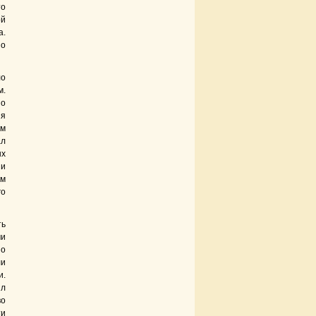
то
ой
а.
по
ло
м.
но
ия
ым
ал
ых
ии
ём
го
ть
ми
но
ли
и.
ил
во
ти