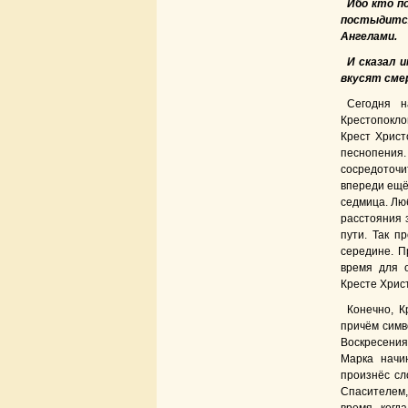
Ибо кто п
постыдится
Ангелами.
И сказал 
вкусят сме
Сегодня н
Крестопокло
Крест Христ
песнопения.
сосредоточи
впереди ещё
седмица. Лю
расстояния з
пути. Так п
середине. П
время для о
Кресте Хрис
Конечно, К
причём симв
Воскресения
Марка начи
произнёс сл
Спасителем, 