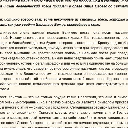
остыдится Меня и Моих слов в роде сем прелюбодейном и грешном, то
 и Сын Человеческий, когда приидет в славе Отца Своего со святы
им: истинно говорю вам: есть некоторые из стоящих здесь, которые 
рти, как уже увидят Царствие Божие, пришедшее в силе.
ачинается очень важная неделя Великого поста, она носит назван
нной. Накануне вечером в православных храмах был торжественно вынес
ов, и в ближайшие дни мы будем совершать поклонение Кресту под особ
 Кажется вполне очевидным, почему именно в эти дни Церковь предлагает н
ть своё внимание на Кресте: первая половина Великого поста уже позад
 три недели собственно поста, а к ним непосредственно примыкает Страстн
бой человек, который бегал марафоны или же ездил в одиночестве на больш
а рулём, знает, что самое тягостное состояние наступает как раз в середи
роисходит и с Великим постом — тяжелее всего он переживается именно
рекрасно зная об этой особенности человеческой психологии, Церковь в э
блегчения нашего великопостного делания призывает сосредоточиться 
товом.
рест Христов — это не только орудие казни Спасителя, это ещё и симво
ол очень многогранный, но в первую очередь он является символом Христо
, и вместе с этим — символом страдания. Сегодняшний отрывок Евангелия 
нается с упоминания Христом креста, очень важно помнить, что Госпо
ова о кресте, который должен взять на себя всякий, кто хочет следовать 
не после Своего Воскресения, а ещё во время земного служения, то есть в 