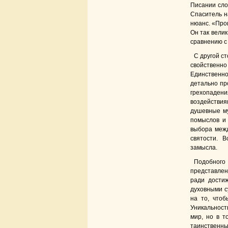
Писании слов
Спаситель н
нюанс. «Про
Он так велик
сравнению с
С другой с
свойственно
Единственног
детально пр
грехопадени
воздействиям
душевные му
помыслов и
выбора межд
святости. 
замысла.
Подобного 
представлен
ради дости
духовными с
на то, чтоб
Уникальност
мир, но в т
таинственн