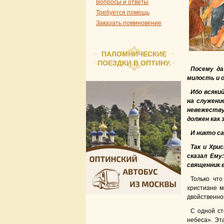
Вопросы и ответы
Требуется помощь
Заказать поминовение
ПАЛОМНИЧЕСКИЕ
ПОЕЗДКИ В ОПТИНУ.
Посему да
милость и 
Ибо всяки
на служени
невежеству
должен как 
И никто са
Так и Хри
сказал Ему
священник в
Только что
христиане м
двойственно
С одной ст
небеса». Эт