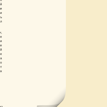
то
ый
чи
ри
ть
ал
н,
те
ти
же
ей
не
ша
то
ет
их