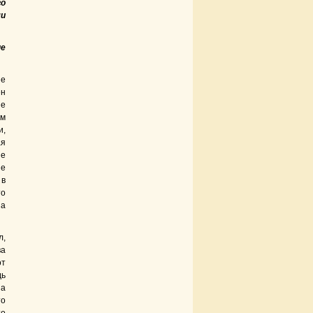
го
ми
не
ие
ен
ые
ам
и,
ая
ие
не
 в
то
на
л,
ва
от
дь
за
то