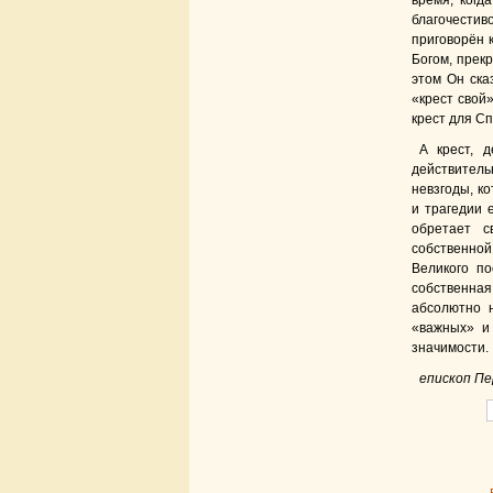
время, когд
благочестив
приговорён 
Богом, прекр
этом Он ска
«крест свой»
крест для С
А крест, 
действительн
невзгоды, к
и трагедии 
обретает с
собственной
Великого по
собственная
абсолютно 
«важных» и
значимости.
епископ Пе