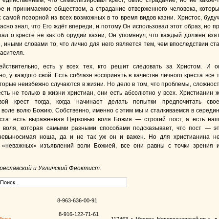
а единственным, что символизировал крест, было страдание, но не какое-
ое и принимаемое обществом, а страдание отверженного человека, котор
к самой позорной из всех возможных в то время видов казни. Христос, буду
асно знал, что Его ждёт впереди, и потому Он использовал этот образ, но п
зал о кресте не как об орудии казни, Он упомянул, что каждый должен взя
, иными словами то, что лично для него является тем, чем впоследствии ст
пасителя.
действительно, есть у всех тех, кто решит следовать за Христом. И о
о, у каждого свой. Есть соблазн воспринять в качестве личного креста все 
оторые неизбежно случаются в жизни. Но дело в том, что проблемы, сложнос
есть не только в жизни христиан, они есть абсолютно у всех. Христианин 
вой крест тогда, когда начинает делать попытки предпочитать сво
 воле волю Божию. Собственно, именно с этим мы и сталкиваемся в середи
ста: есть выраженная Церковью воля Божия — строгий пост, а есть на
 воля, которая самыми разными способами подсказывает, что пост — э
невыносимая ноша, да и не так уж он и важен. Но для христианина н
 «неважных» изъявлений воли Божией, все они равны с точки зрения 
реславский и Угличский Феоктист.
8-963-636-00-91
8-916-122-71-61