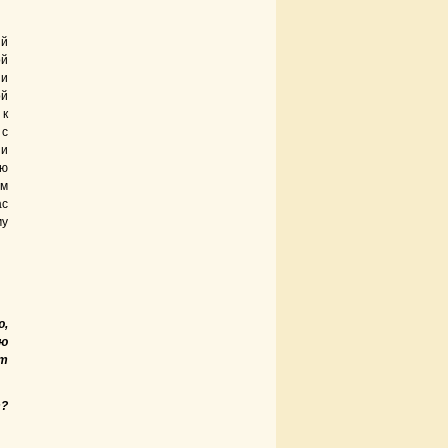
ий
ой
ши
ой
 к
 с
 и
ую
ем
ас
му
ю,
ою
от
т?