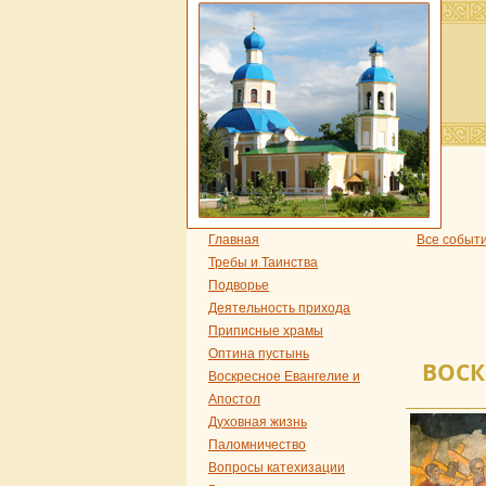
Главная
Все событ
Требы и Таинства
Подворье
Деятельность прихода
Приписные храмы
Оптина пустынь
ВОСК
Воскресное Евангелие и
Апостол
Духовная жизнь
Паломничество
Вопросы катехизации