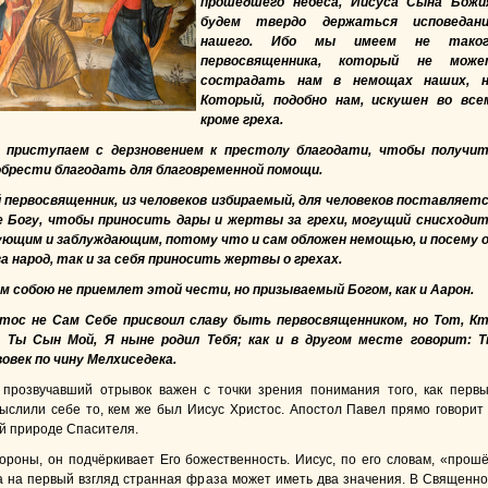
прошедшего небеса, Иисуса Сына Божи
будем твердо держаться исповедани
нашего. Ибо мы имеем не таког
первосвященника, который не може
сострадать нам в немощах наших, н
Который, подобно нам, искушен во все
кроме греха.
 приступаем с дерзновением к престолу благодати, чтобы получи
обрести благодать для благовременной помощи.
й первосвященник, из человеков избираемый, для человеков поставляет
е Богу, чтобы приносить дары и жертвы за грехи, могущий снисходи
ющим и заблуждающим, потому что и сам обложен немощью, и посему 
за народ, так и за себя приносить жертвы о грехах.
м собою не приемлет этой чести, но призываемый Богом, как и Аарон.
стос не Сам Себе присвоил славу быть первосвященником, но Тот, К
: Ты Сын Мой, Я ныне родил Тебя; как и в другом месте говорит: 
овек по чину Мелхиседека.
 прозвучавший отрывок важен с точки зрения понимания того, как перв
ыслили себе то, кем же был Иисус Христос. Апостол Павел прямо говорит
й природе Спасителя.
ороны, он подчёркивает Его божественность. Иисус, по его словам, «прош
а на первый взгляд странная фраза может иметь два значения. В Священн