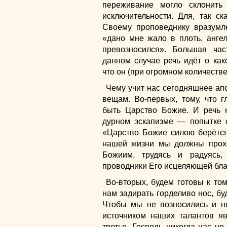
переживание могло склонить
исключительности. Для, так ск
Своему проповеднику вразумл
«дано мне жало в плоть, ангел
превозносился». Большая час
данном случае речь идёт о как
что он (при огромном количестве
Чему учит нас сегодняшнее ап
вещам. Во-первых, тому, что 
быть Царство Божие. И речь 
дурном эскапизме — попытке с
«Царство Божие силою берётся
нашей жизни мы должны прохо
Божиим, трудясь и радуясь
проводники Его исцеляющей бла
Во-вторых, будем готовы к том
нам задирать горделиво нос, бу
Чтобы мы не возносились и н
источником наших талантов яв
третье. Господь никогда нас не