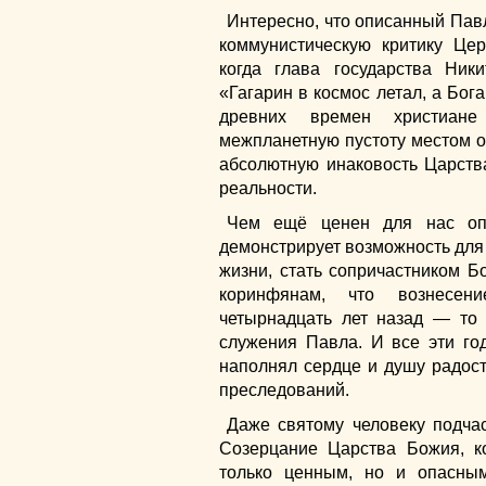
Интересно, что описанный Пав
коммунистическую критику Це
когда глава государства Ник
«Гагарин в космос летал, а Бог
древних времен христиан
межпланетную пустоту местом о
абсолютную инаковость Царст
реальности.
Чем ещё ценен для нас оп
демонстрирует возможность для 
жизни, стать сопричастником Б
коринфянам, что вознесен
четырнадцать лет назад — то 
служения Павла. И все эти го
наполнял сердце и душу радост
преследований.
Даже святому человеку подчас
Созерцание Царства Божия, к
только ценным, но и опасны