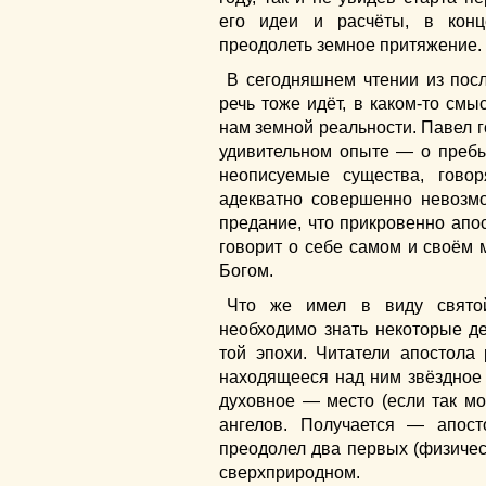
его идеи и расчёты, в конц
преодолеть земное притяжение.
В сегодняшнем чтении из пос
речь тоже идёт, в каком-то см
нам земной реальности. Павел 
удивительном опыте — о пребы
неописуемые существа, гово
адекватно совершенно невозм
предание, что прикровенно апо
говорит о себе самом и своём
Богом.
Что же имел в виду святой
необходимо знать некоторые д
той эпохи. Читатели апостола 
находящееся над ним звёздное 
духовное — место (если так м
ангелов. Получается — апост
преодолел два первых (физичес
сверхприродном.