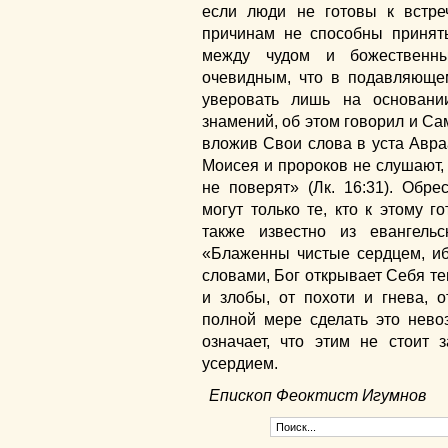
если люди не готовы к встре
причинам не способны принять
между чудом и божественны
очевидным, что в подавляюще
уверовать лишь на основан
знамений, об этом говорил и Сам
вложив Свои слова в уста Авра
Моисея и пророков не слушают, 
не поверят» (Лк. 16:31). Обре
могут только те, кто к этому г
также известно из евангель
«Блаженны чистые сердцем, иб
словами, Бог открывает Себя тем
и злобы, от похоти и гнева, о
полной мере сделать это нево
означает, что этим не стоит
усердием.
Епископ Феоктист Игумнов