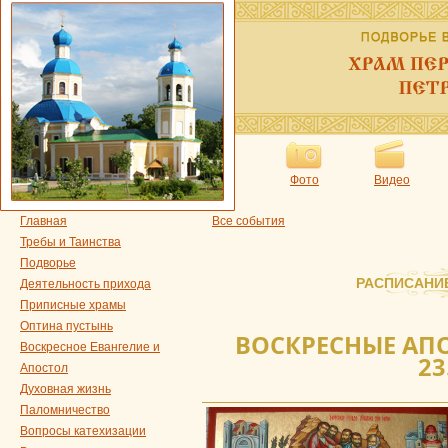
Фото
Видео
Главная
Все события
Требы и Таинства
Подворье
РАСПИСАНИ
Деятельность прихода
Приписные храмы
Оптина пустынь
ВОСКРЕСНЫЕ АПО
Воскресное Евангелие и
23
Апостол
Духовная жизнь
Паломничество
Вопросы катехизации