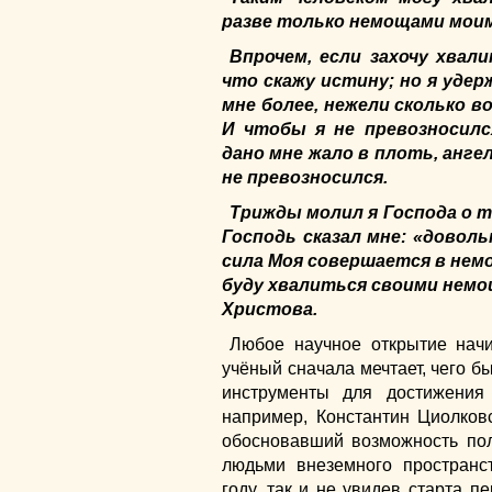
разве только немощами мои
Впрочем, если захочу хвали
что скажу истину; но я уде
мне более, нежели сколько 
И чтобы я не превозносилс
дано мне жало в плоть, анге
не превозносился.
Трижды молил я Господа о т
Господь сказал мне: «довол
сила Моя совершается в нем
буду хвалиться своими немо
Христова.
Любое научное открытие нач
учёный сначала мечтает, чего бы
инструменты для достижения 
например, Константин Циолков
обосновавший возможность пол
людьми внеземного пространс
году, так и не увидев старта п