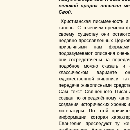
великий пророк восстал ме
Свой.
Христианская письменность и
каноны. С течением времени ф
своему существу они остают
недавно прославленных Церков
привычными нам формами
подразумевают описания очень
они сосредоточены на передач
подобное можно сказать и 
классическом варианте о
художественной живописи, та
передаче живописными средств
Сам текст Священного Писани
создан по определённому канон
создания исторических хроник 
литературы. По этой причи
информации, которая характе
Евангелия преследуют ту ж
изображения: Евангелие в пе