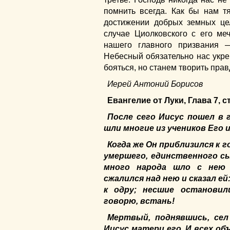
помнить всегда. Как бы нам т
достижении добрых земных це
случае Циолковского с его ме
нашего главного призвания
Небесный обязательно нас укре
бояться, но станем творить пра
Иерей Антоний Борисов
Евангелие от Луки, Глава 7, с
После сего Иисус пошел в 
шли многие из учеников Его 
Когда же Он приблизился к 
умершего, единственного сы
много народа шло с нею и
сжалился над нею и сказал ей:
к одру; несшие остановил
говорю, встань!
Мертвый, поднявшись, сел
Иисус матери его. И всех объ