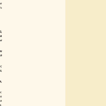
вы
ть
й,
за
бы
ди
ял
у;
и,
а,
и:
ие
 и
х,