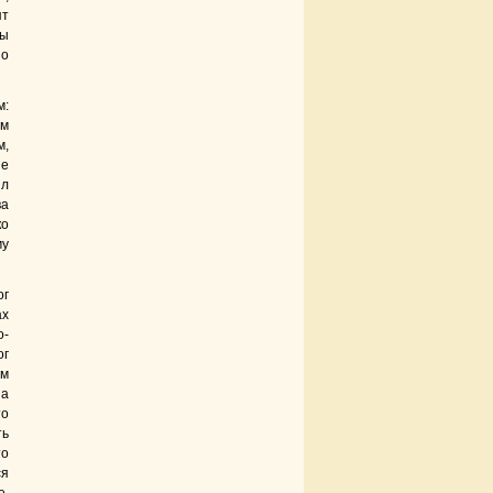
ят
ны
но
м:
ем
м,
ие
ил
ва
ко
му
ог
ах
о-
ог
ом
на
то
ть
то
ся