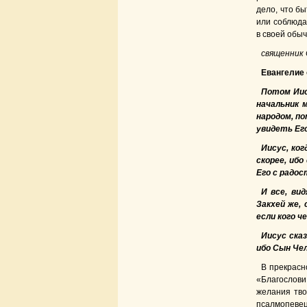
дело, что бы
или соблюдат
в своей обы
священник
Евангелие о
Потом Иису
начальник 
народом, по
увидеть Ег
Иисус, ког
скорее, ибо
Его с радос
И все, ви
Закхей же, 
если кого ч
Иисус ска
ибо Сын Че
В прекрасн
«Благослови
желания тво
псалмопевец