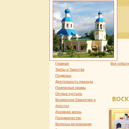
Главная
Все событ
Требы и Таинства
Подворье
Деятельность прихода
Приписные храмы
Оптина пустынь
ВОСК
Воскресное Евангелие и
Апостол
Духовная жизнь
Паломничество
Вопросы катехизации