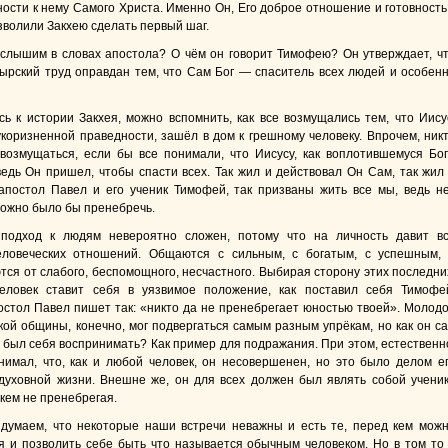
ости к нему Самого Христа. Именно Он, Его доброе отношение и готовность
волили Закхею сделать первый шаг.
слышим в словах апостола? О чём он говорит Тимофею? Он утверждает, ч
тырский труд оправдан тем, что Сам Бог — спаситель всех людей и особен
ь к истории Закхея, можно вспомнить, как все возмущались тем, что Иису
укоризненной праведности, зашёл в дом к грешному человеку. Впрочем, ник
возмущаться, если бы все понимали, что Иисусу, как воплотившемуся Бог
ведь Он пришел, чтобы спасти всех. Так жил и действовал Он Сам, так жил
апостол Павел и его ученик Тимофей, так призваны жить все мы, ведь н
 можно было бы пренебречь.
подход к людям невероятно сложен, потому что на личность давит в
еловеческих отношений. Общаются с сильным, с богатым, с успешным,
тся от слабого, беспомощного, несчастного. Выбирая сторону этих последни
еловек ставит себя в уязвимое положение, как поставил себя Тимофе
остол Павел пишет так: «никто да не пренебрегает юностью твоей». Молод
кой общины, конечно, мог подвергаться самым разным упрёкам, но как он с
 был себя воспринимать? Как пример для подражания. При этом, естественн
имал, что, как и любой человек, он несовершенен, но это было делом е
духовной жизни. Внешне же, он для всех должен был являть собой учени
кем не пренебрегая.
думаем, что некоторые наши встречи неважны и есть те, перед кем мож
я и позволить себе быть что называется обычным человеком. Но в том то