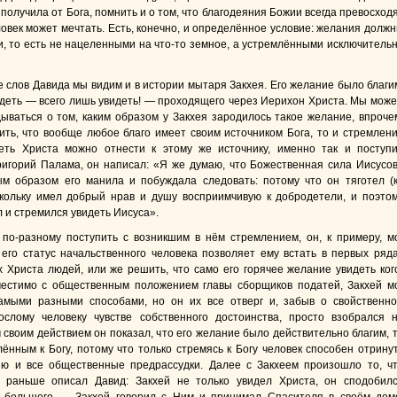
получила от Бога, помнить и о том, что благодеяния Божии всегда превосход
ловек может мечтать. Есть, конечно, и определённое условие: желания долж
и, то есть не нацеленными на что-то земное, а устремлёнными исключитель
 слов Давида мы видим и в истории мытаря Закхея. Его желание было благи
идеть — всего лишь увидеть! — проходящего через Иерихон Христа. Мы мож
дываться о том, каким образом у Закхея зародилось такое желание, впроче
ить, что вообще любое благо имеет своим источником Бога, то и стремлен
еть Христа можно отнести к этому же источнику, именно так и поступ
ригорий Палама, он написал: «Я же думаю, что Божественная сила Иисусо
м образом его манила и побуждала следовать: потому что он тяготел (
скольку имел добрый нрав и душу восприимчивую к добродетели, и поэто
л и стремился увидеть Иисуса».
 по-разному поступить с возникшим в нём стремлением, он, к примеру, м
 его статус начальственного человека позволяет ему встать в первых ряд
 Христа людей, или же решить, что само его горячее желание увидеть ког
естимо с общественным положением главы сборщиков податей, Закхей м
амыми разными способами, но он их все отверг и, забыв о свойственн
ослому человеку чувстве собственного достоинства, просто взобрался 
 своим действием он показал, что его желание было действительно благим, 
лённым к Богу, потому что только стремясь к Богу человек способен отрину
ю и все общественные предрассудки. Далее с Закхеем произошло то, ч
о раньше описал Давид: Закхей не только увидел Христа, он сподобил