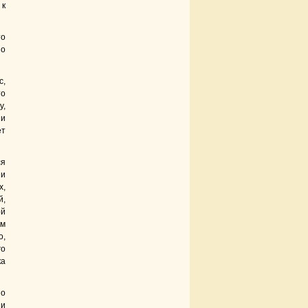
 к
то
но
с,
то
у,
 и
ет
ся
 и
х,
й,
ой
ам
о,
го
ка
но
 и