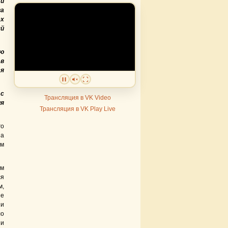
 и
га
ех
уй
ю
 в
ся
 с
Трансляция в VK Video
ля
Трансляция в VK Play Live
го
на
ом
ам
ся
м,
не
 и
ло
 и