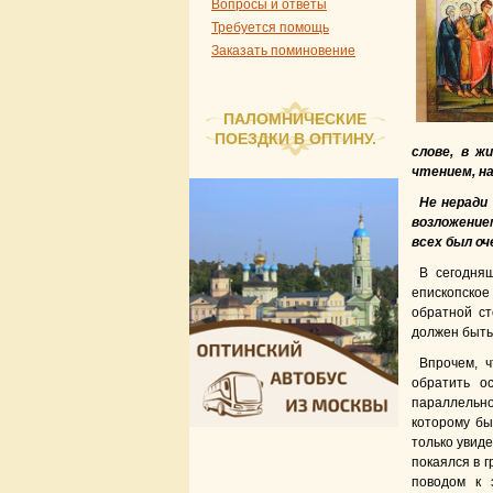
Вопросы и ответы
Требуется помощь
Заказать поминовение
ПАЛОМНИЧЕСКИЕ
ПОЕЗДКИ В ОПТИНУ.
слове, в ж
чтением, н
Не неради
возложением
всех был оч
В сегодня
епископско
обратной ст
должен быть
Впрочем, 
обратить о
параллельно
которому бы
только увиде
покаялся в г
поводом к 