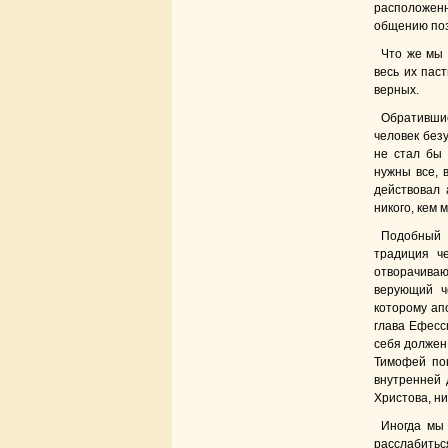
расположенн
общению поз
Что же мы 
весь их пас
верных.
Обратившис
человек без
не стал бы 
нужны все, 
действовал 
никого, кем
Подобный 
традиция ч
отворачиваю
верующий ч
которому ап
глава Ефесс
себя должен
Тимофей пон
внутренней 
Христова, ни
Иногда мы 
расслабитьс