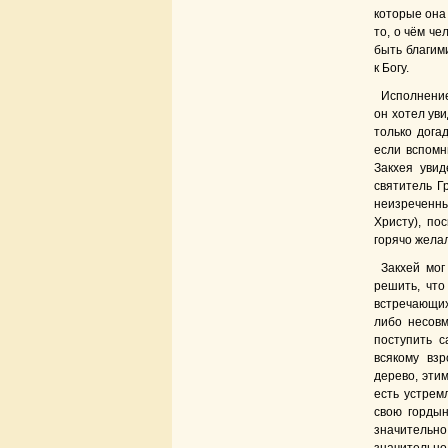
которые она 
то, о чём че
быть благим
к Богу.
Исполнение
он хотел ув
только дога
если вспомн
Закхея увид
святитель Г
неизреченны
Христу), по
горячо жела
Закхей мог
решить, что
встречающих
либо несовм
поступить с
всякому взр
дерево, этим
есть устрем
свою гордын
значительн