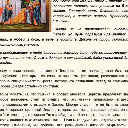
достойно. Ибо мы для того и трудимся
поношения терпим, что уповаем на Бо
живаго, Который есть Спаситель вс
человеков, а наипаче верных.
Проповед
сие и учи.
Никто да не пренебрегает юность
твоею; но будь образцом для верных
итии, в любви, в духе, в вере, в чистоте. Доколе не приду, занимай
аставлением, учением.
 о пребывающем в тебе даровании, которое дано тебе по пророчеству
 рук священства. О сем заботься, в сем пребывай, дабы успех твой д
евиден.
шнем чтении апостол наставляет Тимофея в том, каким должно быть е
е служение. Некоторые из слов, которые мы услышали, размещаются 
ороне священнического креста, потому что священник, вслед за епископ
 образцом для остальных христиан.
чтобы понять, на что именно в словах апостола Церковь предлагает н
собое внимание, стоит вспомнить, что это чтение специально читает
 с евангельским отрывком о Закхее. Многие знают, что он был мытаре
ло интересно, кто такой Иисус, о котором все говорят, однако в итоге он 
л Учителя, но даже принял Его в своём доме... И не только принял в доме, но
рехах, полностью изменив свою жизнь. Если мы задумаемся над тем, что ста
этому изменению, мы поймём, что речь должна идти об открытости