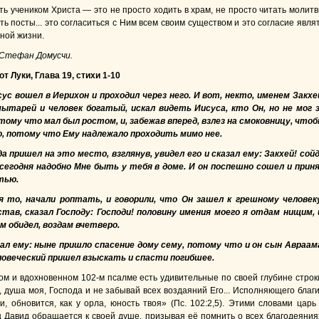
ть учеником Христа — это не просто ходить в храм, не просто читать молит
ь посты... это согласиться с Ним всем своим существом и это согласие явля
чной жизни.
 Стефан Домусчи.
т Луки, Глава 19, стихи 1-10
с вошел в Иерихон и проходил через него. И вот, некто, именем Закхе
мытарей и человек богатый, искал видеть Иисуса, кто Он, но не мог 
тому что мал был ростом, и, забежав вперед, взлез на смоковницу, что
о, потому что Ему надлежало проходить мимо нее.
да пришел на это место, взглянув, увидел его и сказал ему: Закхей! сой
 сегодня надобно Мне быть у тебя в доме. И он поспешно сошел и прин
тью.
дя то, начали роптать, и говорили, что Он зашел к грешному человек
став, сказал Господу: Господи! половину имения моего я отдам нищим, 
ем обидел, воздам вчетверо.
зал ему: ныне пришло спасение дому сему, потому что и он сын Авраам
ловеческий пришел взыскать и спасти погибшее.
ом и вдохновенном 102-м псалме есть удивительные по своей глубине строк
, душа моя, Господа и не забывай всех воздаяний Его... Исполняющего благ
и, обновится, как у орла, юность твоя» (Пс. 102:2,5). Этими словами царь
 Давид обращается к своей душе, призывая её помнить о всех благодеяния