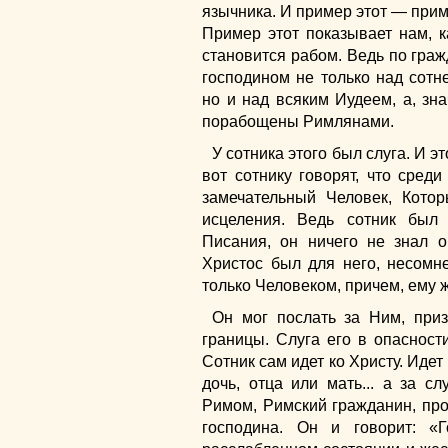
язычника. И пример этот — при
Пример этот показывает нам, к
становится рабом. Ведь по гра
господином не только над сотн
но и над всяким Иудеем, а, зн
порабощены Римлянами.
У сотника этого был слуга. И э
вот сотнику говорят, что сред
замечательный Человек, Кото
исцеления. Ведь сотник был
Писания, он ничего не знал 
Христос был для него, несомн
только Человеком, причем, ему 
Он мог послать за Ним, приз
границы. Слуга его в опасност
Сотник сам идет ко Христу. Идет 
дочь, отца или мать... а за с
Римом, Римский гражданин, прос
господина. Он и говорит: «