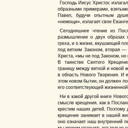
Господь Иисус Христос излагал
образными примерами, взятыми
Павел, будучи опытным душе
«немощи», излагает свое Еванге
Сегодняшнее чтение из Пос
размышление о двух образах 
греха, и о жизни, вкушающей п
под ветхим Законом, вторая —
Христа, «мы не под Законом, но 
В таинстве Святого Крещен
границу между ветхой и новой ж
в область Нового Творения. И 
этом новом бытии, он должен п
его соответствующей жизненной 
Ни в какой другой книге Новог
смысле крещения, как в Посла
крестим наших детей. Поэтому д
крещение занимает в нашей жиз
оно означает наш внутренний п
мы можем сравнить его только с