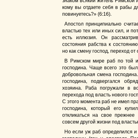
знаком всякий житель Римской и
кому вы отдаете себя в рабы д
повинуетесь?» (6:16).
Апостол принципиально считае
властью тех или иных сил, и п
есть иллюзия. Он рассматри
состояния рабства к состоянию
но как смену господ, переход от 
В Римском мире раб по той и
господина. Чаще всего это был
добровольная смена господина
господина, подвергался обр
хозяина. Раба погружали в в
перехода под власть нового гос
С этого момента раб не имел пр
господина, который его купи
откликаться на свое прежнее
совсем другой жизни под власть
Но если уж раб определился и