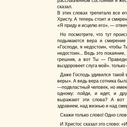
расслабленном состоянии и жес
сказал.
В этих словах трепетало все ег
Христу. А теперь стоит и смирен
«Я приду и исцелю его», — отвеч
Но посмотрите, что тут проис
подымаются вера и смирение 
«Господи, я недостоин, чтобы Т
недостоин... Ведь это покаяние, 
грешник, а вот Ты — Праведн
выздоровеет слуга мой». только 
Даже Господь удивился такой 
веры». А ведь вера сотника был
—подвластный человек, но имею
одному: пойди, и идет, и др
выражают эти слова? А вот 
здравием, над жизнью и над смер
Скажи только слово! Одно слов
И Христос сказал это слово: «И