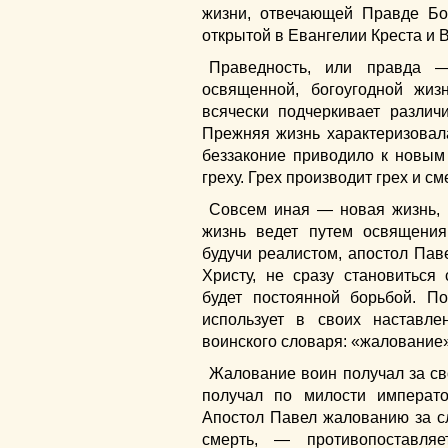
жизни, отвечающей Правде Бо
открытой в Евангелии Креста и 
Праведность, или правда —
освященной, богоугодной жи
всячески подчеркивает разли
Прежняя жизнь характеризовала
беззаконие приводило к новым 
греху. Грех производит грех и см
Совсем иная — новая жизнь, 
жизнь ведет путем освящения
будучи реалистом, апостол Паве
Христу, не сразу становиться
будет постоянной борьбой. По
использует в своих наставле
воинского словаря: «жалование»
Жалование воин получал за сво
получал по милости императ
Апостол Павел жалованию за сл
смерть, — противопоставля