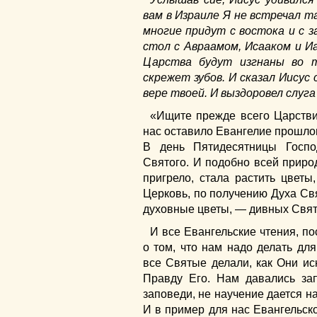
вам в Израиле Я не встречал т
многие придут с востока и с 
стол с Авраамом, Исааком и И
Царства будут изгнаны во 
скрежет зубов. И сказал Иисус 
вере твоей. И выздоровел слуга
«Ищите прежде всего Царстви
нас оставило Евангелие прошло
В день Пятидесятницы Госп
Святого. И подобно всей природ
пригрело, стала растить цветы
Церковь, по получению Духа Свя
духовные цветы, — дивных Свят
И все Евангельские чтения, п
о том, что нам надо делать дл
все Святые делали, как Они ис
Правду Его. Нам давались за
заповеди, не научение дается на
И в пример для нас Евангельско