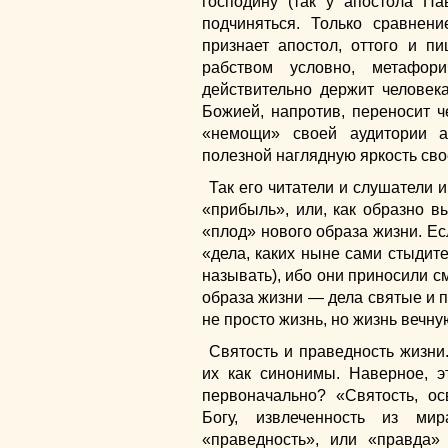
господину (так у апостола Па
подчиняться. Только сравнен
признает апостол, оттого и пи
рабством условно, метафор
действительно держит человек
Божией, напротив, переносит ч
«немощи» своей аудитории а
полезной наглядную яркость сво
Так его читатели и слушатели 
«прибыль», или, как образно в
«плод» нового образа жизни. Ес
«дела, каких ныне сами стыдите
называть), ибо они приносили с
образа жизни — дела святые и п
не просто жизнь, но жизнь вечн
Святость и праведность жизн
их как синонимы. Наверное, э
первоначально? «Святость, о
Богу, извлеченность из ми
«праведность», или «правда»