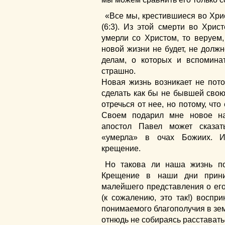
«Все мы, крестившиеся во Хрис
(6:3). Из этой смерти во Хрис
умерли со Христом, то веруем,
новой жизни не будет, не долж
делам, о которых и вспоминат
страшно.
Новая жизнь возникает не пото
сделать как бы не бывшей свою
отречься от нее, но потому, чт
Своем подарил мне новое нач
апостол Павел может сказат
«умерла» в очах Божиих. И
крещение.
Но такова ли наша жизнь по
Крещение в наши дни прини
малейшего представления о его
(к сожалению, это так!) воспр
понимаемого благополучия в зе
отнюдь не собираясь расставатьс