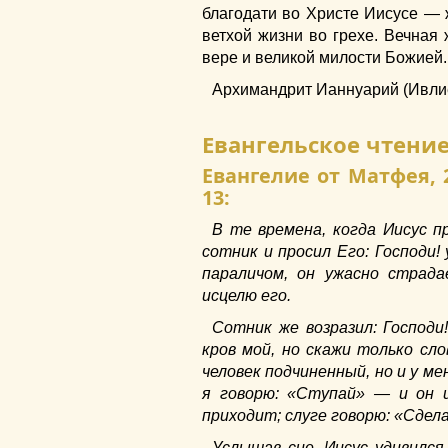
благодати во Христе Иисусе — 
ветхой жизни во грехе. Вечная
вере и великой милости Божией.
Архимандрит Ианнуарий (Ивли
Евангельское чтени
Евангелие от Матфея, 2
13:
В те времена, когда Иисус п
сотник и просил Его: Господи!
параличом, он ужасно страда
исцелю его.
Сотник же возразил: Господи
кров мой, но скажи только сло
человек подчиненный, но и у ме
я говорю: «Ступай» — и он 
приходит; слуге говорю: «Сдел
Услышав сие, Иисус удивился