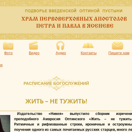
Фото
Видео
Аудио
Контакты
Пишите нам
ия
РАСПИСАНИЕ БОГОСЛУЖЕНИЙ
ЖИТЬ – НЕ ТУЖИТЬ!
Издательство «Никея» выпустило сборник изречени
преподобного Амвросия Оптинского «Жить – не тужить
Ритмичные и рифмованные строки, ироничные и остроумн
поучения одного из самых почитаемых русских старцев, много л