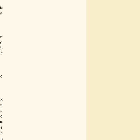
ем
ье
ь-
у:
я,
 с
ко
их
 и
лы
то
ок
ет
ал
 в