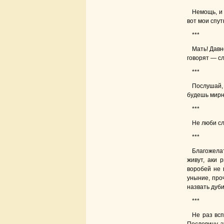
Немощь, и 
вот мои спу
***
Мать! Давн
говорят — с
***
Послушай,
будешь мирн
***
Не люби сл
***
Благожела
живут, аки 
воробей не 
уныние, про
назвать дуби
***
Не раз всп