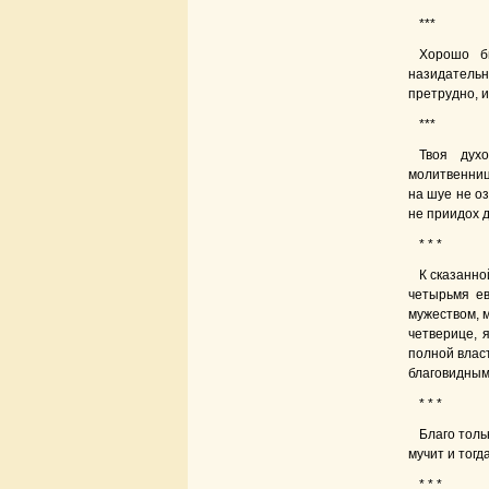
***
Хорошо б
назидатель
претрудно, и
***
Твоя дух
молитвенниц
на шуе не оз
не приидох 
* * *
К сказанно
четырьмя ев
мужеством, 
четверице, 
полной власт
благовидным
* * *
Благо толь
мучит и тогд
* * *