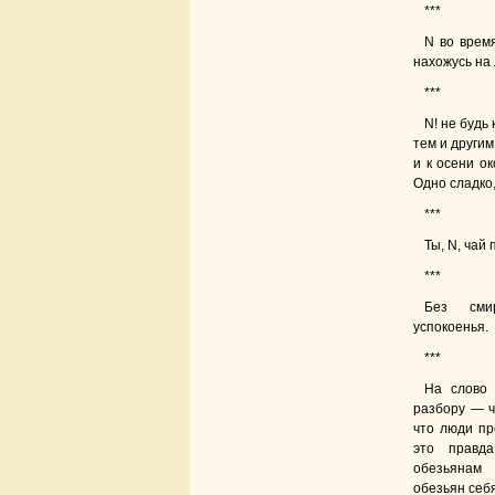
***
N во время
нахожусь на 
***
N! не будь 
тем и другим
и к осени о
Одно сладко
***
Ты, N, чай
***
Без сми
успокоенья.
***
На слово 
разбору — ч
что люди пр
это правд
обезьянам
обезьян себ