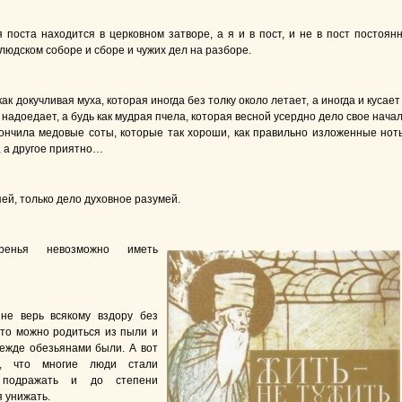
 поста находится в церковном затворе, а я и в пост, и не в пост постоян
людском соборе и сборе и чужих дел на разборе.
как докучливая муха, которая иногда без толку около летает, а иногда и кусает
 надоедает, а будь как мудрая пчела, которая весной усердно дело свое нача
кончила медовые соты, которые так хороши, как правильно изложенные нот
, а другое приятно…
 пей, только дело духовное разумей.
ренья невозможно иметь
не верь всякому вздору без
то можно родиться из пыли и
ежде обезьянами были. А вот
а, что многие люди стали
 подражать и до степени
я унижать.