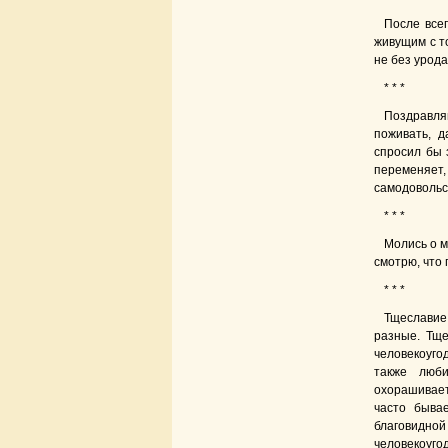
После все
живущим с т
не без урода
* * *
Поздравля
поживать, д
спросил бы з
переменяет,
самодовольс
* * *
Молись о м
смотрю, что 
* * *
Тщеславие 
разные. Тще
человекоуго
также люби
охорашивает
часто быва
благовидно
человекоуг