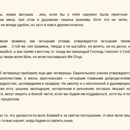
ы, новая матушка …ина, если бы у тебя наружно была приятная
ная мина, при этом и душевная тишина хранима. Хотя это не легко,
 не всегда удобно, но зато и нам и другим полезно.
овная храмина, как четырьмя углами, утверждается четырьмя твои
ами… Стой же, сия храмина, твердо и не шатайся, ни вспять, ни на десно, 
ирайся, а зри прямо к востоку, от онуду же пришедый Господь глаголет о Себ
да творю волю Мою, но волю пославшаго Мя Отца.
й четверице прибавлю еще две четверицы. Евангельское учение утверждает
ангелистами, а жизнь христианская — четырьмя главными добродетелям
мудростию, целомудрием и правдою. Не умолчу и о неполезной и душевредн
яже есть: уныние, малодушие, нетерпение и уклонение, которые лишают н
и, могут лишить и благой части, если мы будем им поддаваться, хотя бы и п
 предлогом.
ко то, что делается по воле Божией и за святое послушание. А своя воля ли
а только научит, когда будем оставлять оную.