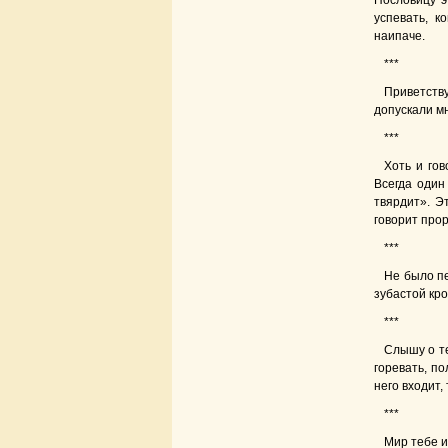
Пословицу э
успевать, к
наипаче.
***
Приветств
допускали мн
***
Хоть и гов
Всегда один 
твярдит». Э
говорит прор
***
Не было пе
зубастой кро
***
Слышу о те
горевать, по
него входит,
***
Мир тебе и