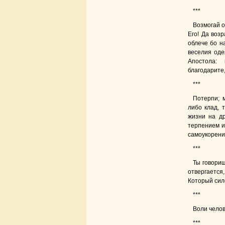
***
Возмогай о
Его! Да воз
облече бо н
веселия оде
Апостола: 
благодарите,
***
Потерпи; м
либо клад, 
жизни на др
терпением и
самоукорени
***
Ты говориш
отвергается
Который силе
***
Воли челов
***