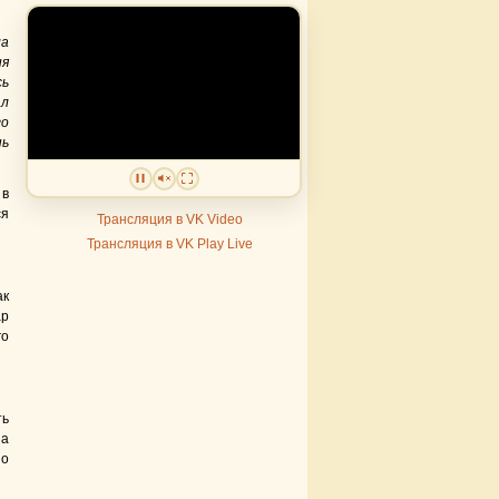
ла
ия
сь
ал
го
нь
 в
ся
Трансляция в VK Video
Трансляция в VK Play Live
ак
ар
го
ть
 а
но