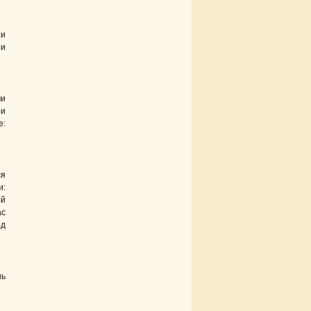
 и
 и
ми
ни
е:
ся
и:
ой
ас
од
шь