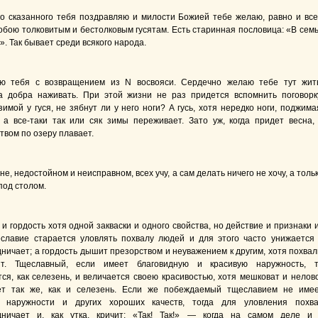
го сказанного тебя поздравляю и милости Божией тебе желаю, равно и вс
обою толковитым и бестолковым гусятам. Есть старинная пословица: «В сем
». Так бывает среди всякого народа.
ю тебя с возвращением из N восвояси. Сердечно желаю тебе тут жит
а добра наживать. При этой жизни не раз придется вспомнить поговорк
имой у гуся, не зябнут ли у него ноги? А гусь, хотя нередко ноги, поджима
 а все-таки так или сяк зимы переживает. Зато уж, когда придет весна,
твом по озеру плавает.
не, недостойном и неисправном, всех учу, а сам делать ничего не хочу, а толь
под столом.
и гордость хотя одной закваски и одного свойства, но действие и признаки 
славие старается уловлять похвалу людей и для этого часто унижается
дничает; а гордость дышит презорством и неуважением к другим, хотя похва
т. Тщеславный, если имеет благовидную и красивую наружность, 
ся, как селезень, и величается своею красивостью, хотя мешковат и нелов
ет так же, как и селезень. Если же побеждаемый тщеславием не име
й наружности и других хороших качеств, тогда для уловления похв
одничает и, как утка, кричит: «Так! Так!» — когда на самом деле и