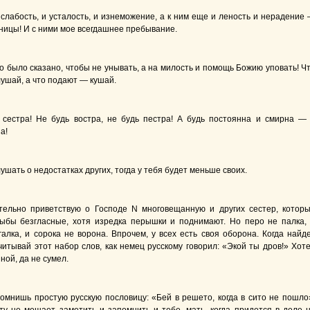
слабость, и усталость, и изнеможение, а к ним еще и леность и нерадение
тницы! И с ними мое всегдашнее пребывание.
о было сказано, чтобы не унывать, а на милость и помощь Божию уповать! Ч
лушай, а что подают — кушай.
 сестра! Не будь востра, не будь пестра! А будь постоянна и смирна —
а!
ушать о недостатках других, тогда у тебя будет меньше своих.
тельно приветствую о Господе N многовещанную и других сестер, котор
рыбы безгласные, хотя изредка перышки и поднимают. Но перо не палка,
галка, и сорока не ворона. Впрочем, у всех есть своя оборона. Когда найд
читывай этот набор слов, как немец русскому говорил: «Экой ты дров!» Хот
ной, да не сумел.
омнишь простую русскую пословицу: «Бей в решето, когда в сито не пошло