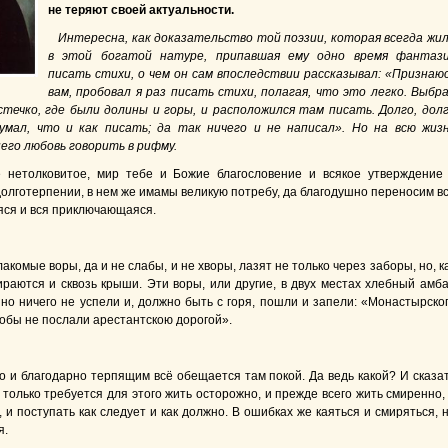
не теряют своей актуальности.
Интересна, как доказательство той поэзии, которая всегда жи
в этой богатой натуре, припавшая ему одно время фантаз
писать стихи, о чем он сам впоследствии рассказывал: «Признаю
вам, пробовал я раз писать стихи, полагая, что это легко. Выбр
течко, где были долины и горы, и расположился там писать. Долго, дол
умал, что и как писать; да так ничего и не написал». Но на всю жиз
него любовь говорить в рифму.
 нетолковитое, мир тебе и Божие благословение и всякое утверждение
долготерпении, в нем же имамы великую потребу, да благодушно переносим в
ся и вся приключающаяся.
акомые воры, да и не слабы, и не хворы, лазят не только через заборы, но, к
раются и сквозь крыши. Эти воры, или другие, в двух местах хлебный амб
 но ничего не успели и, должно быть с горя, пошли и запели: «Монастырско
тобы не послали арестантскою дорогой».
 и благодарно терпящим всё обещается там покой. Да ведь какой? И сказа
только требуется для этого жить осторожно, и прежде всего жить смиренно,
 и поступать как следует и как должно. В ошибках же каяться и смиряться, 
я.