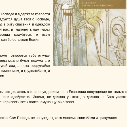
 Господе и в державе крепости
радуется душа твоя о Господе,
ас в ризу спасения и одеждою
я нас; и глаголет к нам через
всегда радуйтеся, о всем
 сия бо есть воля Божия.
ожет, откроется тебе откуда-
тогда можно будет подумать о
угой лад; а пока вооружайся
 смирением, и трудолюбием, и
ем.
ь, что делаешь все с понуждением; но в Евангелии понуждение не только 
, но и одобряется. Значит, не должно унывать, а должно на Бога уповат
н привести все к полезному концу. Мир тебе!
ека и Сам Господь не понуждает, хотя многими способами и вразумляет.