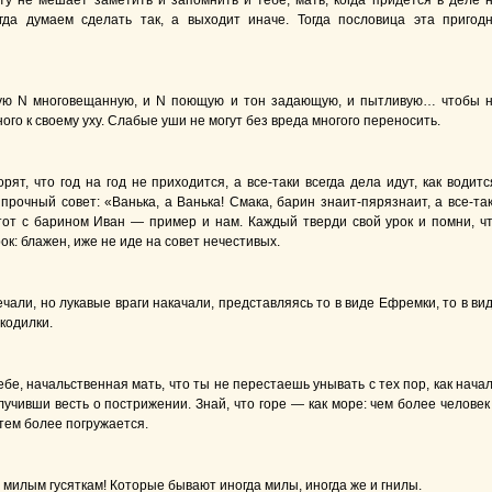
ту не мешает заметить и запомнить и тебе, мать, когда придется в деле 
огда думаем сделать так, а выходит иначе. Тогда пословица эта пригод
ую N многовещанную, и N поющую и тон задающую, и пытливую… чтобы 
ого к своему уху. Слабые уши не могут без вреда многого переносить.
орят, что год на год не приходится, а все-таки всегда дела идут, как водитс
прочный совет: «Ванька, а Ванька! Смака, барин знаит-пярязнаит, а все-та
тот с барином Иван — пример и нам. Каждый тверди свой урок и помни, ч
ок: блажен, иже не иде на совет нечестивых.
чали, но лукавые враги накачали, представляясь то в виде Ефремки, то в ви
кодилки.
бе, начальственная мать, что ты не перестаешь унывать с тех пор, как нача
лучивши весть о пострижении. Знай, что горе — как море: чем более человек
 тем более погружается.
 милым гусяткам! Которые бывают иногда милы, иногда же и гнилы.