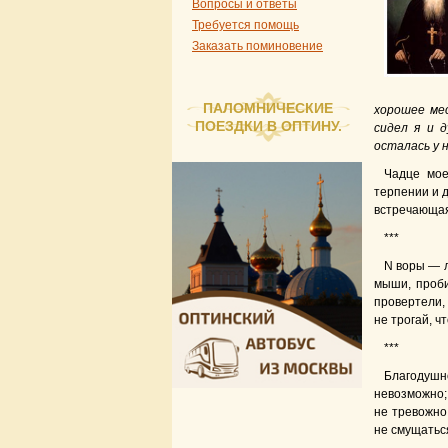
Вопросы и ответы
Требуется помощь
Заказать поминовение
ПАЛОМНИЧЕСКИЕ
хорошее мес
ПОЕЗДКИ В ОПТИНУ.
сидел я и д
осталась у 
Чадце мое
терпении и 
встречающая
***
N воры — л
мыши, проби
провертели,
не трогай, ч
***
Благодушно
невозможно; 
не тревожно,
не смущатьс