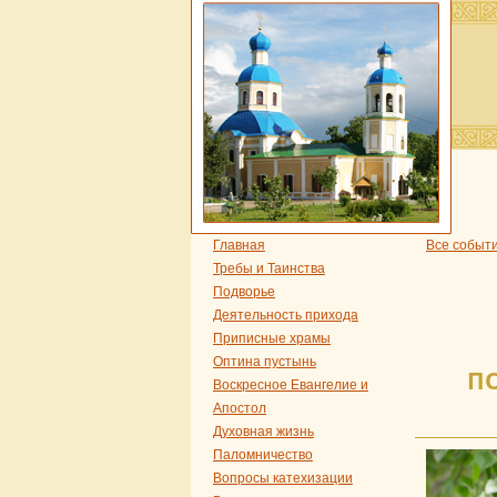
Главная
Все событ
Требы и Таинства
Подворье
Деятельность прихода
Приписные храмы
Оптина пустынь
П
Воскресное Евангелие и
Апостол
Духовная жизнь
Паломничество
Вопросы катехизации