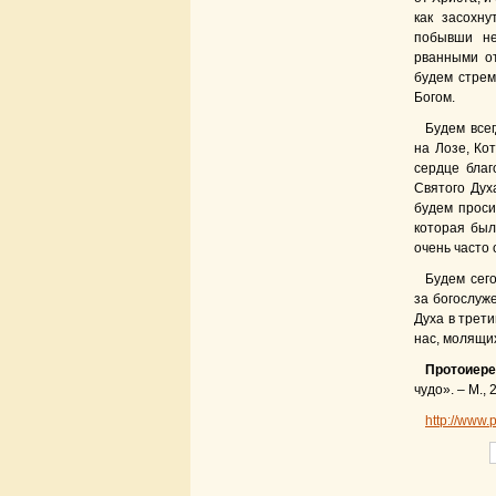
как засохну
побывши не
рванными от
будем стрем
Богом.
Будем все
на Лозе, Ко
сердце благ
Святого Дух
будем проси
которая был
очень часто 
Бу­дем се
за богослуж
Духа в трети
нас, молящих
Протоиере
чудо». – М., 
http://www.p