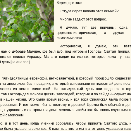
берез, цветами.
Откуда берет начало этот обычай?
Многие задают этот вопрос.
Я думаю, тут две причины: одна
церковно-историческая, а другая
символическая.
Исторически, я думаю, эти ветв
нам о дубраве Мамвре, где был дуб, под которым Господь, Святая Троица,
нгелов явился Аврааму. Мы это видим на иконах, которые лежат у нас
день [на аналое].
ь пятидесятницы еврейской, ветхо­заветной, в который произошло сошеств
а на апостолов, был праздник, в который вспоминали пятидесятый день пос
евреев из земли египетской. На пяти­десятый день они подошли к го
 там Господь дал Моисею десять заповедей, которые и по сей день служат н
в нашей жизни. Это было время весны, и вся гора Синайская была покры
еревьями. И вот, может быть, поэтому в древней Церкви был обычай в де
цы украшать свои храмы и дома зеленью, чтобы как бы вновь очутиться 
кой с Моисеем.
о, и в тот день, когда ученики собрались, чтобы принять Святого Духа, 
же была украшена зеленью. В память этого и мы в этот день украшаем на