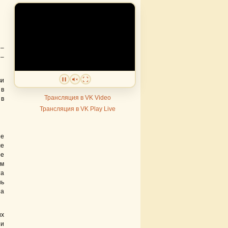
 –
 –
и
 в
Трансляция в VK Video
 в
Трансляция в VK Play Live
ие
ле
ре
ам
та
нь
на
их
ши