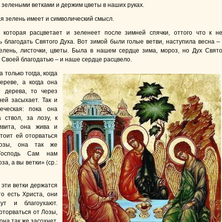
 зелеными ветками и держим цветы в наших руках.
я зелень имеет и символический смысл.
 которая расцветает и зеленеет после зимней спячки, оттого что к н
ь благодать Святого Духа. Вот зимой были голые ветви, наступила весна –
елень, листочки, цветы. Была в нашем сердце зима, мороз, но Дух Свят
с Своей благодатью – и наше сердце расцвело.
 только тогда, когда
ереве, а когда она
т дерева, то через
ней засыхает. Так и
веческая: пока она
 ствол, за лозу, к
ивита, она жива и
стоит ей оторваться
озы, она так же
 Господь Сам нам
за, а вы ветки» (ср.:
 эти ветки держатся
то есть Христа, они
тут и благоухают.
оторваться от Лозы,
 она так же засохнет,