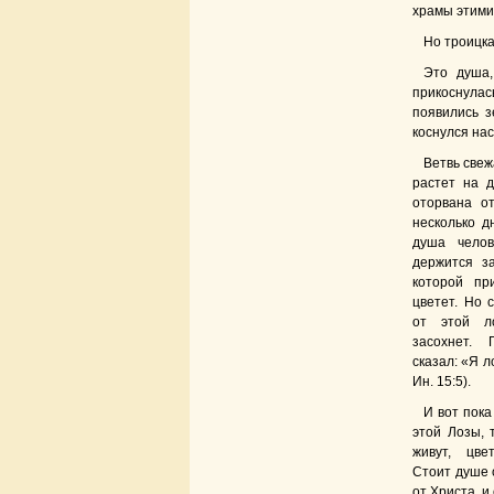
храмы этими
Но троицка
Это душа,
прикоснулас
появились з
коснулся на
Ветвь свежа
растет на д
оторвана о
несколько д
душа че­ло
держится за
которой пр
цветет. Но 
от этой л
засохнет.
сказал: «Я ло
Ин. 15:5).
И вот пока
этой Лозы, 
живут, цве
Стоит душе 
от Христа, и