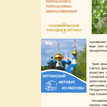
Вопросы и ответы
Требуется помощь
Заказать поминовение
ПАЛОМНИЧЕСКИЕ
ПОЕЗДКИ В ОПТИНУ.
напоминают 
виде трех а
праздничный 
Также ден
Святого Дух
исшествия 
Синайской, и
ориентиром 
цветущими д
Пятидесятни
горе Синайс
Несо­мненн
горница так