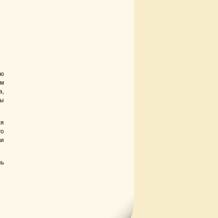
ью
ом
а,
мы
ся
го
ви
нь