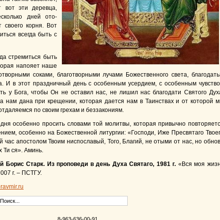
т вот эти деревца,
сколько дней ото­
 своего корня. Вот
иться всегда быть с
гда стремиться быть
торая напояет наше
отворными соками, благотворными лучами Божественного света, благодат
а. И в этот праздничный день с особенным усердием, с особенным чувств
ть у Бога, чтобы Он не оставил нас, не лишил нас благодати Святого Дух
а нам дана при крещении, которая дается нам в Таинствах и от которой 
отдаляемся по своим грехам и беззакониям.
годня особенно просить словами той молитвы, которая привычно повторяет
ением, особенно на Боже­ственной литургии: «Господи, Иже Пресвятаго Твое
й час апостолом Твоим ниспославый, Того, Благий, не отыми от нас, но обно
 Ти ся». Аминь.
й Борис Старк. Из проповеди в день Духа Святаго, 1981 г.
«Вся моя жиз
2007 г. – ПСТГУ.
ravmir.ru
8-963-636-00-91