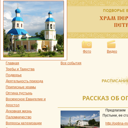
Фото
Видео
Главная
Все события
Требы и Таинства
Подворье
РАСПИСАНИ
Деятельность прихода
Приписные храмы
Оптина пустынь
РАССКАЗ ОБ 
Воскресное Евангелие и
Апостол
Предлагаем 
Духовная жизнь
Пустыни, ее ст
Паломничество
Вопросы катехизации
http://optina-