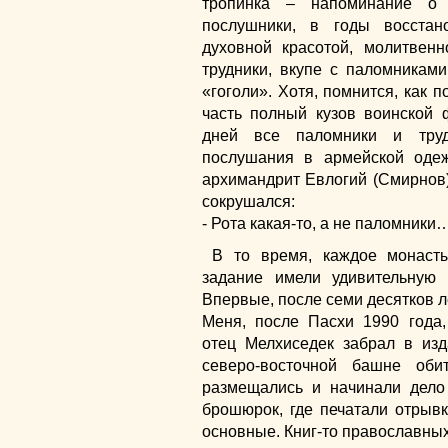
тропинка – напоминание о 
послушники, в годы восстан
духовной красотой, молитвен
трудники, вкупе с паломниками
«гоголи». Хотя, помнится, как 
часть полный кузов воинской 
дней все паломники и труд
послушания в армейской одеж
архимандрит Евлогий (Смирнов
сокрушался:
- Рота какая-то, а не паломники
В то время, каждое монаст
задание имели удивительную
Впервые, после семи десятков л
Меня, после Пасхи 1990 года
отец Мелхиседек забрал в изд
северо-восточной башне оби
размещались и начинали дело
брошюрок, где печатали отрывк
основные. Книг-то православных