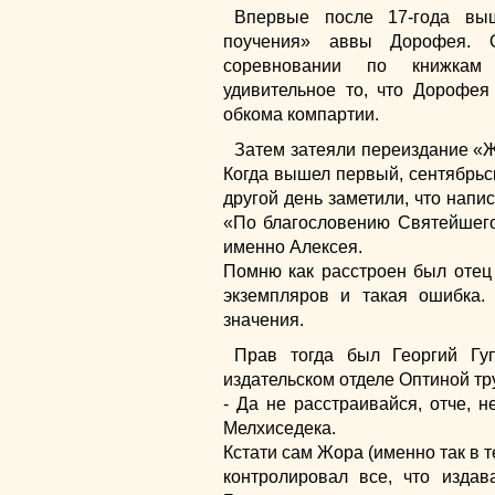
Впервые после 17-года вы
поучения» аввы Дорофея. 
соревновании по книжкам 
удивительное то, что Дорофея
обкома компартии.
Затем затеяли переиздание «Ж
Когда вышел первый, сентябрьск
другой день заметили, что напи
«По благословению Святейшего
именно Алексея.
Помню как расстроен был отец 
экземпляров и такая ошибка.
значения.
Прав тогда был Георгий Гу
издательском отделе Оптиной тр
- Да не расстраивайся, отче, н
Мелхиседека.
Кстати сам Жора (именно так в 
контролировал все, что изда