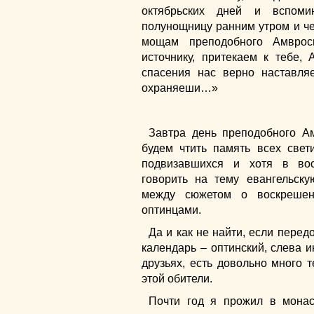
октябрьских дней и вспоми
полунощницу ранним утром и ч
мощам преподобного Амвро
источнику, притекаем к тебе,
спасения нас верно наставля
охраняеши…»
Завтра день преподобного Ам
будем чтить память всех свет
подвизавшихся и хотя в во
говорить на тему евангельску
между сюжетом о воскреше
оптинцами.
Да и как не найти, если перед
календарь – оптинский, слева и
друзьях, есть довольно много т
этой обители.
Почти год я прожил в монас