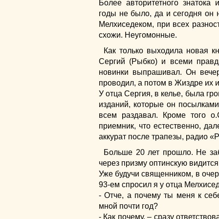
Более авторитетного знатока 
годы не было, да и сегодня он 
Мелхиседеком, при всех разност
схожи. Неугомонные.
Как только выходила новая кн
Сергий (Рыбко) и всеми прав
новинки выпрашивал. Он вече
проводил, а потом в Жиздре их и
У отца Сергия, в келье, была г
изданий, которые он посылками
всем раздавал. Кроме того о
приемник, что естественно, дал
аккурат после трапезы, радио «
Больше 20 лет прошло. Не заб
через призму оптинскую видится
Уже будучи священником, в очере
93-ем спросил я у отца Мелхисед
- Отче, а почему ты меня к себ
мной почти год?
- Как почему, – сразу ответствов