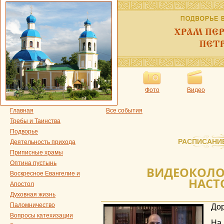
Фото
Видео
Главная
Все события
Требы и Таинства
Подворье
РАСПИСАНИ
Деятельность прихода
Приписные храмы
Оптина пустынь
ВИДЕОКОЛО
Воскресное Евангелие и
НАСТ
Апостол
Духовная жизнь
Паломничество
Дор
Вопросы катехизации
На 