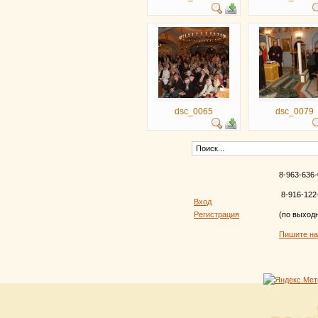
dsc_0065
dsc_0079
8-963-636-
8-916-122
Вход
Регистрация
(по выход
Пишите н