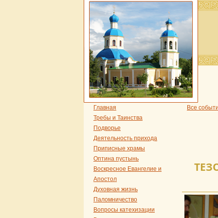
Главная
Все событ
Требы и Таинства
Подворье
Деятельность прихода
Приписные храмы
Оптина пустынь
ТЕЗ
Воскресное Евангелие и
Апостол
Духовная жизнь
Паломничество
Вопросы катехизации