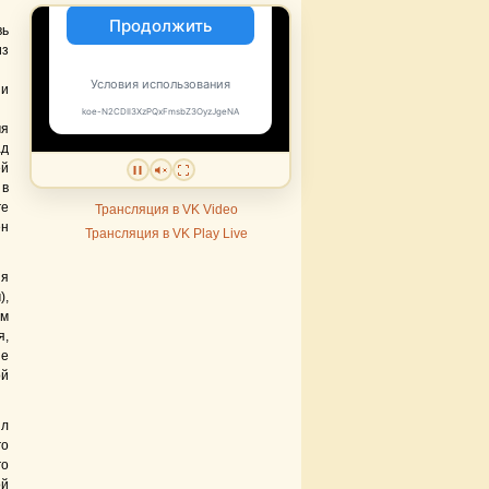
вь
из
 и
я
ад
й
 в
ге
Трансляция в VK Video
ен
Трансляция в VK Play Live
ия
),
ым
я,
зе
ой
ыл
го
го
ой