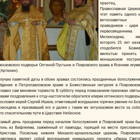
праотец,
Православная Церко
чтит память одного 
ветхозаветных
праведников – царя
первосвященника
Мелхиседека, им
которого 25 лет наз
сподобился Божие
милостью принять
монашеском постри
московского подворья Оптиной Пустыни и Покровского храма в Ясеневе игум
(Артюхин).
 памятной даты в обоих храмах состоялись праздничные богослужен
бдение в Петропавловском храме и Божественная литургия в Покровском
главил сам виновник торжеств. В субботу перед помазанием прихожан свят
овами поздравления к отцу-настоятелю обратился клирик оптинского подворь
гословия иерей Сергий Ишков, отметивший всегдашнее горячее рвение по Бо
хиседека и призвавший его и далее с таким же энтузиазмом вести за соб
 по спасительному пути в Царствие Небесное.
день праздника перед началом богослужения в Покровский храм б
гонь из Вифлеема, зажжённый от лампады, горящей на месте преславно
Христова. Поскольку нижняя Михаило-архангельская церковь Покровско
комплекса являет собой воплощение уникального проекта «Икона Свят