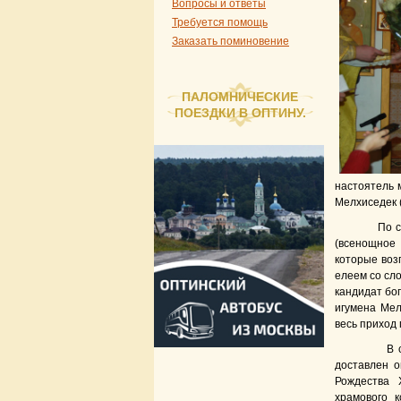
Вопросы и ответы
Требуется помощь
Заказать поминовение
ПАЛОМНИЧЕСКИЕ
ПОЕЗДКИ В ОПТИНУ.
настоятель 
Мелхиседек 
По случаю
(всенощное 
которые воз
елеем со сл
кандидат бо
игумена Мел
весь приход
В самый 
доставлен о
Рождества 
храмового 