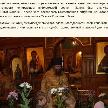
олне закономерным стало торжественное возжжение такой же лампады 
точности копирующем вифлеемский вертеп. Затем был отслуж
енный молебен, после чего состоялась Божественная литургия, за котор
 все прихожане причастились Святых Христовых Таин.
ение отец Мелхиседек высказал слова благодарности всем клирикам
зделившим с ним молитву в этот сугубо торжественный и важный для не