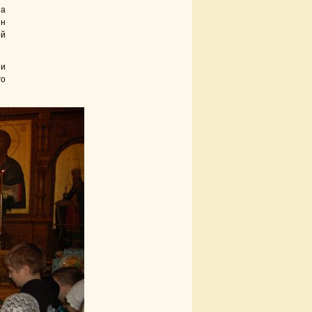
на
ен
ой
 и
го