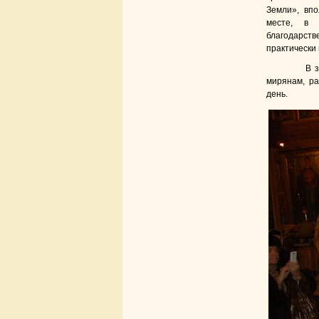
Земли», вп
месте, в 
благодарств
практически
В заключ
мирянам, ра
день.