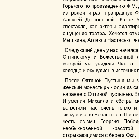
Горького по произведению Ф.М. 
из ролей играл праправнук Ф
Алексей Достоевский. Какое
спектакля, как актёры адапти
ощущение театра. Хочется отме
Мышкина, Аглаю и Настасью Фили
Следующий день у нас началс
Оптинскому и Божественной л
которой мы увидели Чин о П
колодца и окунулись в источник
После Оптиной Пустыни мы з
женский монастырь - один из 
наравне с Оптиной пустынью, В
Игумения Михаила и сёстры м
встретили нас очень тепло 
экскурсию по монастырю. После 
честь св.вмч. Георгия Побе
необыкновенной красото
открывающимися с берега Оки.