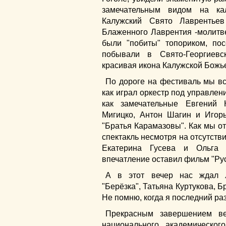
замечательным видом на ка
Калужский Свято Лаврентье
Блаженного Лаврентия -молитв
были "побиты" топориком, пос
побывали в Свято-Георгиевс
красивая икона Калужской Божь
По дороге на фестиваль мы в
как играл оркестр под управле
как замечательные Евгений 
Мигицко, Антон Шагин и Игор
"Братья Карамазовы". Как мы о
спектакль несмотря на отсутств
Екатерина Гусева и Ольга 
впечатление оставил фильм "Рус
А в этот вечер нас ждал л
"Берёзка", Татьяна Куртукова, 
Не помню, когда я последний раз
Прекрасным завершением веч
национального академическог