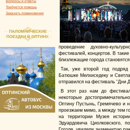
Вопросы и ответы
Требуется помощь
Заказать поминовение
ПАЛОМНИЧЕСКИЕ
ПОЕЗДКИ В ОПТИНУ.
проведение духовно-культурн
фестивалей, концертов. В таки
близлежащие города становятся
Так, уже второй год подряд
Батюшке Мелхиседеку и Светлан
отправился на фестиваль "Дни Д
В этот раз нам до фестивал
некоторые достопримечательно
Оптину Пустынь, Гремячево и н
проезжаем мимо, а между тем г
на территории Музея истори
Эдуардовича Циолковского, п
Гоголе, увидели знаменитую рак