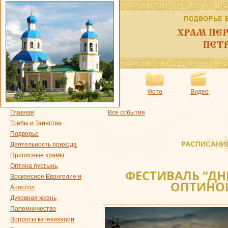
Фото
Видео
Главная
Все события
Требы и Таинства
Подворье
РАСПИСАНИ
Деятельность прихода
Приписные храмы
Оптина пустынь
ФЕСТИВАЛЬ “ДН
Воскресное Евангелие и
ОПТИНО
Апостол
Духовная жизнь
Паломничество
Вопросы катехизации