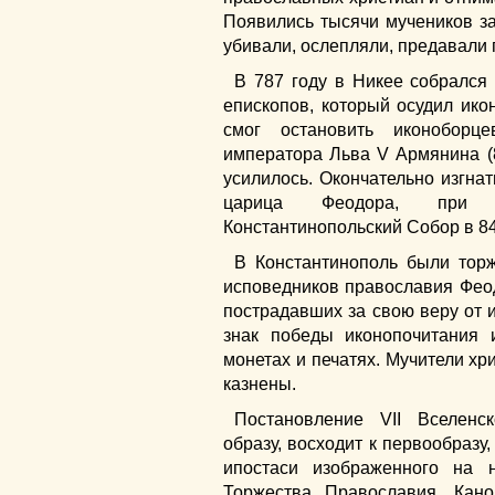
Появились тысячи мучеников за
убивали, ослепляли, предавали 
В 787 году в Никее собрался
епископов, который осудил ико
смог остановить иконоборц
императора Льва V Армянина (
усилилось. Окончательно изгнат
царица Феодора, при 
Константинопольский Собор в 84
В Константинополь были тор
исповедников православия Фео
пострадавших за свою веру от 
знак победы иконопочитания 
монетах и печатях. Мучители хр
казнены.
Постановление VII Вселенс
образу, восходит к первообразу
ипостаси изображенного на
Торжества Православия. Кан