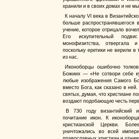
хранили и в своих домах и не м
К началу VI века в Византийск
больше распространявшегося в
учение, которое отрицало вочел
Его искупительный подвиг
монофизитства, отвергала 
поскольку еретики не верили в 
из нас.
Иконоборцы ошибочно толков
Божиих — «Не сотвори себе кум
любые изображения Самого Бо
вместо Бога, как сказано в ней
святых, думая, что христиане по
воздают подобающую честь перв
В 730 году византийский и
почитание икон. К иконоборц
христианской Церкви. Боле
уничтожались во всей импер
православных христиан и отним