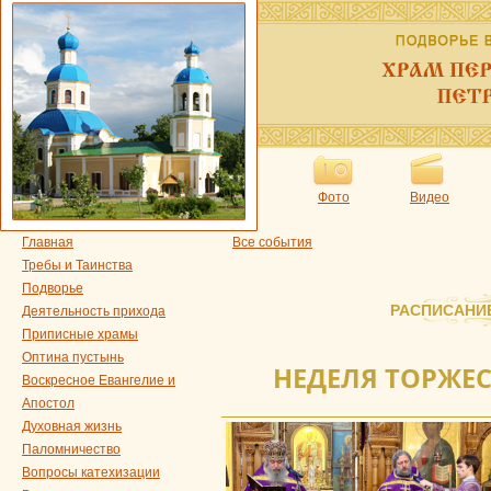
Фото
Видео
Главная
Все события
Требы и Таинства
Подворье
РАСПИСАНИ
Деятельность прихода
Приписные храмы
Оптина пустынь
НЕДЕЛЯ ТОРЖЕ
Воскресное Евангелие и
Апостол
Духовная жизнь
Паломничество
Вопросы катехизации