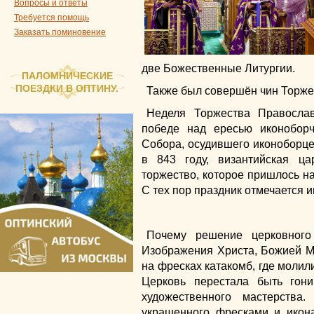
Вопросы и ответы
Требуется помощь
Заказать поминовение
две Божественные Литургии.
ПАЛОМНИЧЕСКИЕ
ПОЕЗДКИ В ОПТИНУ.
Также был совершён чин Торже
Неделя Торжества Правосла
победе над ересью иконоборч
Собора, осудившего иконоборце
в 843 году, византийская ц
торжество, которое пришлось на
С тех пор праздник отмечается и
Почему решение церковного
Изображения Христа, Божией М
на фресках катакомб, где молилис
Церковь перестала быть гони
художественного мастерств
украшенного фресками и икон