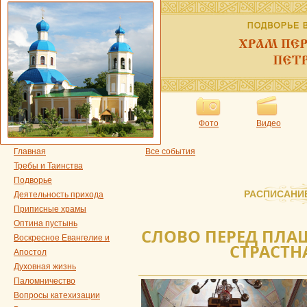
Фото
Видео
Главная
Все события
Требы и Таинства
Подворье
РАСПИСАНИ
Деятельность прихода
Приписные храмы
Оптина пустынь
СЛОВО ПЕРЕД ПЛА
Воскресное Евангелие и
СТРАСТН
Апостол
Духовная жизнь
Паломничество
Вопросы катехизации