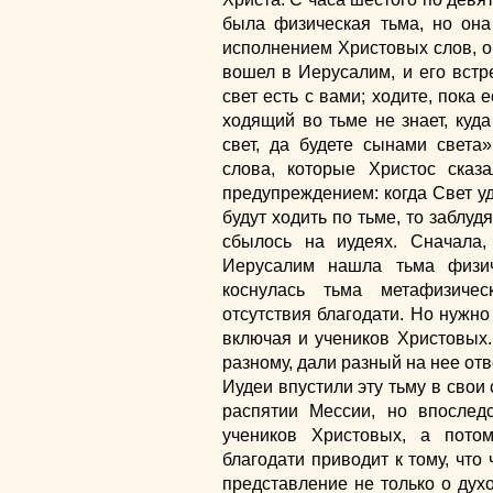
была физическая тьма, но он
исполнением Христовых слов, о
вошел в Иерусалим, и его вст
свет есть с вами; ходите, пока е
ходящий во тьме не знает, куда
свет, да будете сынами света»
слова, которые Христос сказ
предупреждением: когда Свет уд
будут ходить по тьме, то заблудя
сбылось на иудеях. Сначала,
Иерусалим нашла тьма физи
коснулась тьма метафизиче
отсутствия благодати. Но нужно 
включая и учеников Христовых.
разному, дали разный на нее отв
Иудеи впустили эту тьму в свои 
распятии Мессии, но впослед
учеников Христовых, а пото
благодати приводит к тому, что
представление не только о дух