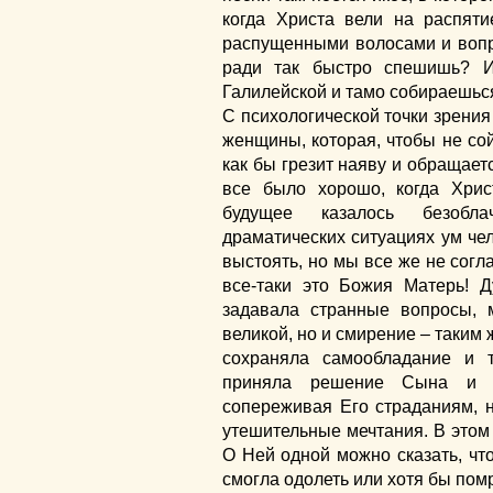
когда Христа вели на распят
распущенными волосами и вопр
ради так быстро спешишь? 
Галилейской и тамо собираешься
С психологической точки зрения
женщины, которая, чтобы не сой
как бы грезит наяву и обращает
все было хорошо, когда Хри
будущее казалось безобла
драматических ситуациях ум чел
выстоять, но мы все же не согла
все-таки это Божия Матерь! 
задавала странные вопросы,
великой, но и смирение – таким 
сохраняла самообладание и 
приняла решение Сына и с
сопереживая Его страданиям, н
утешительные мечтания. В этом
О Ней одной можно сказать, что
смогла одолеть или хотя бы пом