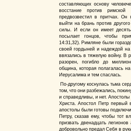
составляющих основу человече
восстание против римской
предвозвестил в притчах. Он 
выйти на брань против другого
силы. И если он имеет десять
посылает гонцов, чтобы при
14:31,32). Римляне были горазд
своей гордыней и надеждой на 
ввязались в тяжелую войну. В 
разорен, погибло до миллион
община, которая полагалась на
Иерусалима и тем спаслась.
По-другому коснулась тьма сер
том, что они разбежались, поки
и справедливы, и нет. Апостолы
Христа. Апостол Петр первый в
апостолы были готовы подключит
Петру, сказав ему, чтобы тот 
призвать двенадцать легионов а
добровольно предал Себя в руки