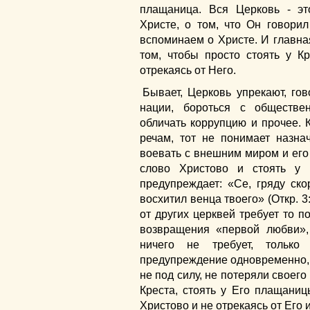
плащаница. Вся Церковь - э
Христе, о том, что Он говори
вспоминаем о Христе. И главна
том, чтобы просто стоять у К
отрекаясь от Него.
Бывает, Церковь упрекают, го
нации, бороться с обществе
обличать коррупцию и прочее. К
речам, тот не понимает назна
воевать с внешним миром и его 
слово Христово и стоять у 
предупреждает: «Се, гряду ско
восхитил венца твоего» (Откр. 3:
от других церквей требует то п
возвращения «первой любви»,
ничего не требует, только
предупреждение одновременно, 
не под силу, не потеряли своего
Креста, стоять у Его плащаниц
Христово и не отрекаясь от Его 