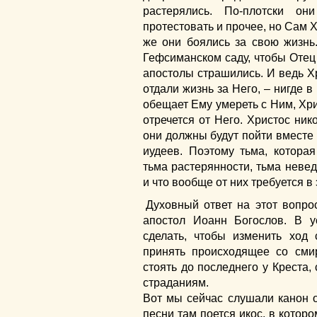
растерялись. По-плотски он
протестовать и прочее, но Сам Х
же они боялись за свою жизнь
Гефсиманском саду, чтобы Отец
апостолы страшились. И ведь Хр
отдали жизнь за Него, – нигде в
обещает Ему умереть с Ним, Хрис
отречется от Него. Христос нико
они должны будут пойти вместе 
иудеев. Поэтому тьма, которая
тьма растерянности, тьма неведе
и что вообще от них требуется в 
Духовный ответ на этот вопро
апостол Иоанн Богослов. В у
сделать, чтобы изменить ход 
принять происходящее со сми
стоять до последнего у Креста,
страданиям.
Вот мы сейчас слушали канон 
песни там поется икос, в которо