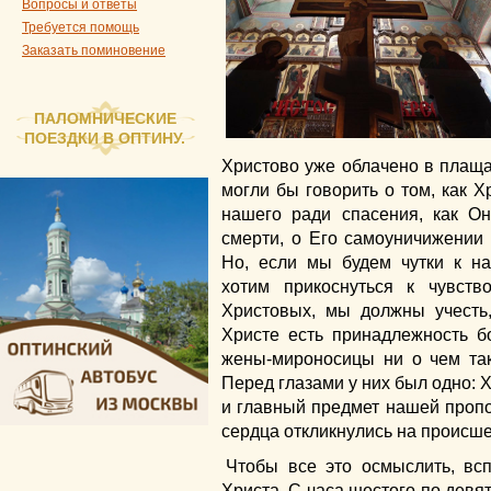
Вопросы и ответы
Требуется помощь
Заказать поминовение
ПАЛОМНИЧЕСКИЕ
ПОЕЗДКИ В ОПТИНУ.
Христово уже облачено в плаща
могли бы говорить о том, как Х
нашего ради спасения, как Он
смерти, о Его самоуничижении
Но, если мы будем чутки к н
хотим прикоснуться к чувст
Христовых, мы должны учесть,
Христе есть принадлежность б
жены-мироносицы ни о чем так
Перед глазами у них был одно: Х
и главный предмет нашей пропов
сердца откликнулись на происш
Чтобы все это осмыслить, вс
Христа. С часа шестого по девя