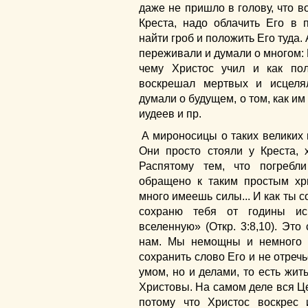
даже не пришло в голову, что в
Креста, надо облачить Его в 
найти гроб и положить Его туда.
переживали и думали о многом: П
чему Христос учил и как пол
воскрешал мертвых и исцеля
думали о будущем, о том, как им
иудеев и пр.
А мироносицы о таких великих
Они просто стояли у Креста, 
Распятому тем, что погребл
обращено к таким простым хри
много имеешь силы... И как ты с
сохраню тебя от годины ис
вселенную» (Откр. 3:8,10). Эт
нам. Мы немощны и немного 
сохранить слово Его и не отречь
умом, но и делами, то есть жит
Христовы. На самом деле вся Ц
потому что Христос воскрес 