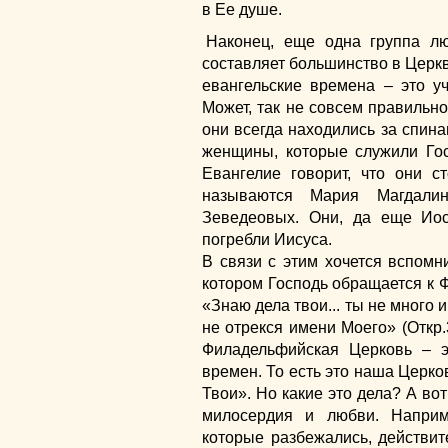
в Ее душе.
Наконец, еще одна группа лю
составляет большинство в Церкв
евангельские времена – это у
Может, так не совсем правильно
они всегда находились за спина
женщины, которые служили Гос
Евангелие говорит, что они с
называются Мария Магдали
Зеведеовых. Они, да еще Ио
погребли Иисуса.
В связи с этим хочется вспомн
котором Господь обращается к 
«Знаю дела твои... ты не много 
не отрекся имени Моего» (Откр.3
Филадельфийская Церковь – э
времен. То есть это наша Церков
Твои». Но какие это дела? А во
милосердия и любви. Наприм
которые разбежались, действи