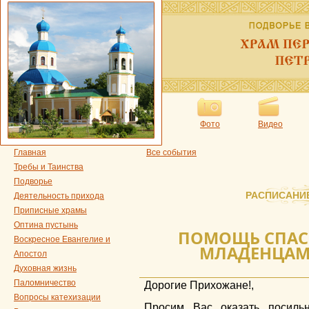
Фото
Видео
Главная
Все события
Требы и Таинства
Подворье
РАСПИСАНИ
Деятельность прихода
Приписные храмы
Оптина пустынь
ПОМОЩЬ СПАС
Воскресное Евангелие и
МЛАДЕНЦАМ 
Апостол
Духовная жизнь
Паломничество
Дорогие Прихожане!,
Вопросы катехизации
Просим Вас оказать посиль