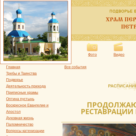
Фото
Видео
Главная
Все события
Требы и Таинства
Подворье
РАСПИСАНИ
Деятельность прихода
Приписные храмы
Оптина пустынь
ПРОДОЛЖАЮ
Воскресное Евангелие и
РЕСТАВРАЦИИ
Апостол
Духовная жизнь
Паломничество
Вопросы катехизации