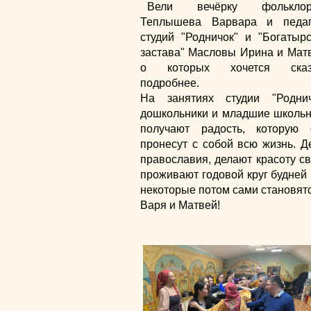
Вели вечёрку фольклор
Теплышева Варвара и педаг
студий "Родничок" и "Богатыр
застава" Масловы Ирина и Мат
о которых хочется сказ
подробнее.
На занятиях студии "Роднич
дошкольники и младшие школьн
получают радость, которую 
пронесут с собой всю жизнь. Д
православия, делают красоту св
проживают годовой круг будней 
некоторые потом сами становятс
Варя и Матвей!