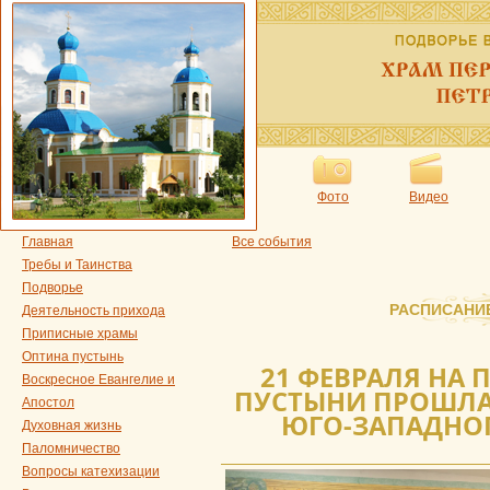
Фото
Видео
Главная
Все события
Требы и Таинства
Подворье
РАСПИСАНИ
Деятельность прихода
Приписные храмы
Оптина пустынь
21 ФЕВРАЛЯ НА
Воскресное Евангелие и
ПУСТЫНИ ПРОШЛА
Апостол
ЮГО-ЗАПАДНОГ
Духовная жизнь
Паломничество
Вопросы катехизации